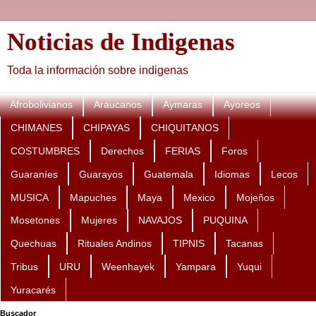
Noticias de Indigenas
Toda la información sobre indigenas
Afrobolivianos
Araucanos
Aymaras
Ayoreos
CHIMANES
CHIPAYAS
CHIQUITANOS
COSTUMBRES
Derechos
FERIAS
Foros
Guaraníes
Guarayos
Guatemala
Idiomas
Lecos
MUSICA
Mapuches
Maya
Mexico
Mojeños
Mosetones
Mujeres
NAVAJOS
PUQUINA
Quechuas
Rituales Andinos
TIPNIS
Tacanas
Tribus
URU
Weenhayek
Yampara
Yuqui
Yuracarés
Buscador