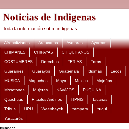
Noticias de Indigenas
Toda la información sobre indigenas
Afrobolivianos
Araucanos
Aymaras
Ayoreos
CHIMANES
CHIPAYAS
CHIQUITANOS
COSTUMBRES
Derechos
FERIAS
Foros
Guaraníes
Guarayos
Guatemala
Idiomas
Lecos
MUSICA
Mapuches
Maya
Mexico
Mojeños
Mosetones
Mujeres
NAVAJOS
PUQUINA
Quechuas
Rituales Andinos
TIPNIS
Tacanas
Tribus
URU
Weenhayek
Yampara
Yuqui
Yuracarés
Buscador