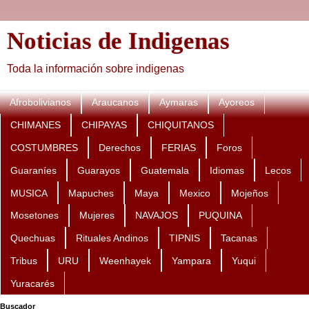
Noticias de Indigenas
Toda la información sobre indigenas
Afrobolivianos
Araucanos
Aymaras
Ayoreos
CHIMANES
CHIPAYAS
CHIQUITANOS
COSTUMBRES
Derechos
FERIAS
Foros
Guaraníes
Guarayos
Guatemala
Idiomas
Lecos
MUSICA
Mapuches
Maya
Mexico
Mojeños
Mosetones
Mujeres
NAVAJOS
PUQUINA
Quechuas
Rituales Andinos
TIPNIS
Tacanas
Tribus
URU
Weenhayek
Yampara
Yuqui
Yuracarés
Buscador