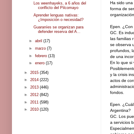
Ha sido una 
Los weenhayeks, a 6 años del
conflicto del Pilcomayo
forma de se
organización
Aprender lenguas nativas:
¿Imposición o necesidad?
Epen. ¿Con 
Guaraníes se organizan para
defender reserva del A...
GC. Es indud
las familias 
►
abril
(17)
se observa u
►
marzo
(7)
profundos, l
►
febrero
(13)
de una incor
En lo que si
►
enero
(17)
Posiblemente
►
2015
(354)
y la crisis i
►
2014
(222)
actos de cor
administraci
►
2013
(446)
fondos.
►
2012
(842)
►
2011
(598)
Epen. ¿Cuál 
►
2010
(120)
Argentina?
GC. Los pueb
a servicios 
Especialment