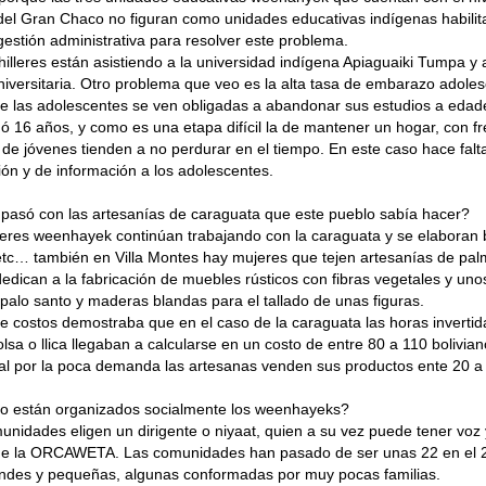
 del Gran Chaco no figuran como unidades educativas indígenas habili
 gestión administrativa para resolver este problema.
illeres están asistiendo a la universidad indígena Apiaguaiki Tumpa y 
iversitaria. Otro problema que veo es la alta tasa de embarazo adoles
e las adolescentes se ven obligadas a abandonar sus estudios a eda
ó 16 años, y como es una etapa difícil la de mantener un hogar, con f
de jóvenes tienden a no perdurar en el tiempo. En este caso hace falt
ión y de información a los adolescentes.
pasó con las artesanías de caraguata que este pueblo sabía hacer?
res weenhayek continúan trabajando con la caraguata y se elaboran bo
etc… también en Villa Montes hay mujeres que tejen artesanías de pa
edican a la fabricación de muebles rústicos con fibras vegetales y uno
 palo santo y maderas blandas para el tallado de unas figuras.
e costos demostraba que en el caso de la caraguata las horas invertid
lsa o llica llegaban a calcularse en un costo de entre 80 a 110 bolivian
l por la poca demanda las artesanas venden sus productos ente 20 a 
 están organizados socialmente los weenhayeks?
nidades eligen un dirigente o niyaat, quien a su vez puede tener voz 
e la ORCAWETA. Las comunidades han pasado de ser unas 22 en el 
andes y pequeñas, algunas conformadas por muy pocas familias.