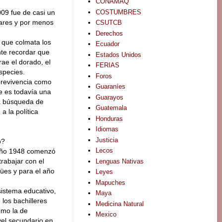
CONAMAQ
COSTUMBRES
09 fue de casi un
lares y por menos
CSUTCB
Derechos
 que colmata los
Ecuador
te recordar que
Estados Unidos
ae el dorado, el
FERIAS
species.
Foros
obrevivencia como
Guaraníes
ue es todavía una
Guarayos
la búsqueda de
Guatemala
a la política
Honduras
Idiomas
Justicia
o?
Lecos
 año 1948 comenzó
trabajar con el
Lenguas Nativas
ües y para el año
Leyes
Mapuches
sistema educativo,
Maya
 los bachilleres
Medicina Natural
omo la de
Mexico
el secundario en