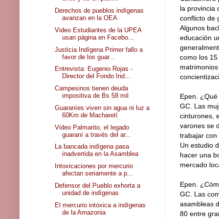
la provincia
Derechos de pueblos indígenas
avanzan en la OEA
conflicto de
Algunos bach
Video Estudiantes de la UPEA
usan página en Facebo...
educación un
generalment
Justicia Indígena Primer fallo a
favor de los guar...
como los 15 
matrimonios 
Entrevista: Eugenio Rojas -
Director del Fondo Ind...
concientizac
Campesinos tienen deuda
impositiva de Bs 58 mil
Epen. ¿Qué 
GC. Las muje
Guaraníes viven sin agua ni luz a
60Km de Macharetí
cinturones, 
varones se d
Video Palmarito, el legado
guaraní a través del ar...
trabajar con
Un estudio d
La bancada indígena pasa
inadvertida en la Asamblea
hacer una bo
mercado loca
Intoxicaciones por mercurio
afectan seriamente a p...
Epen. ¿Cómo
Defensor del Pueblo exhorta a
unidad de indígenas
GC. Las comu
asambleas d
El mercurio intoxica a indígenas
de la Amazonia
80 entre gr