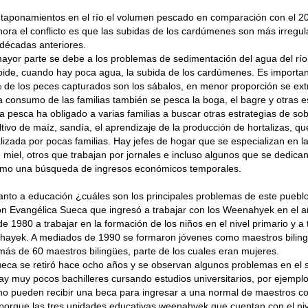
taponamientos en el río el volumen pescado en comparación con el 20
ora el conflicto es que las subidas de los cardúmenes son más irregu
décadas anteriores.
ayor parte se debe a los problemas de sedimentación del agua del río
pide, cuando hay poca agua, la subida de los cardúmenes. Es importan
de los peces capturados son los sábalos, en menor proporción se extr
a consumo de las familias también se pesca la boga, el bagre y otras e
 la pesca ha obligado a varias familias a buscar otras estrategias de s
tivo de maíz, sandía, el aprendizaje de la producción de hortalizas, q
alizada por pocas familias. Hay jefes de hogar que se especializan en 
miel, otros que trabajan por jornales e incluso algunos que se dedican 
como una búsqueda de ingresos económicos temporales.
nto a educación ¿cuáles son los principales problemas de este puebl
ón Evangélica Sueca que ingresó a trabajar con los Weenahyek en el
de 1980 a trabajar en la formación de los niños en el nivel primario y a 
hayek. A mediados de 1990 se formaron jóvenes como maestros biling
ás de 60 maestros bilingües, parte de los cuales eran mujeres.
eca se retiró hace ocho años y se observan algunos problemas en el 
hay muy pocos bachilleres cursando estudios universitarios, por ejemplo
o pueden recibir una beca para ingresar a una normal de maestros c
orque las tres unidades educativas weenahyek que cuentan con el niv