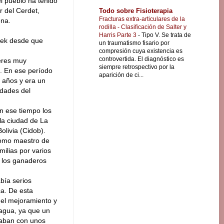
el pueblo ha tenido
r del Cerdet,
Todo sobre Fisioterapia
Fracturas extra-articulares de la
ena.
rodilla - Clasificación de Salter y
Harris Parte 3
-
Tipo V. Se trata de
yek desde que
un traumatismo fisario por
compresión cuya existencia es
controvertida. El diagnóstico es
eres muy
siempre retrospectivo por la
l. En ese período
aparición de ci...
4 años y era un
idades del
n ese tiempo los
la ciudad de La
livia (Cidob).
 como maestro de
milias por varios
n los ganaderos
bía serios
a. De esta
el mejoramiento y
 agua, ya que un
taban con unos