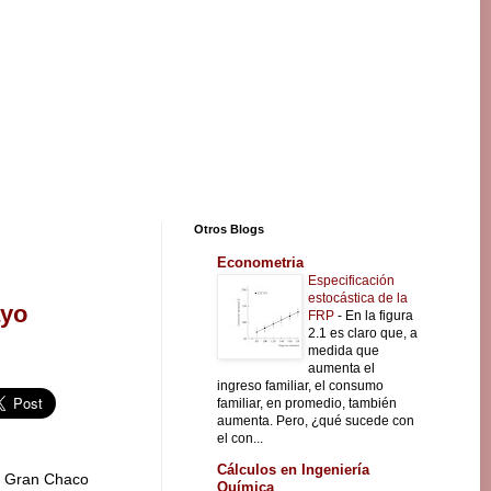
Otros Blogs
Econometria
Especificación
estocástica de la
ayo
FRP
-
En la figura
2.1 es claro que, a
medida que
aumenta el
ingreso familiar, el consumo
familiar, en promedio, también
aumenta. Pero, ¿qué sucede con
el con...
Cálculos en Ingeniería
l Gran Chaco
Química