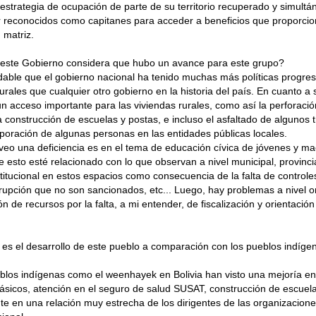
estrategia de ocupación de parte de su territorio recuperado y simul
r reconocidos como capitanes para acceder a beneficios que proporcio
 matriz.
este Gobierno considera que hubo un avance para este grupo?
able que el gobierno nacional ha tenido muchas más políticas progres
rurales que cualquier otro gobierno en la historia del país. En cuanto a 
n acceso importante para las viviendas rurales, como así la perforaci
a construcción de escuelas y postas, e incluso el asfaltado de alguno
poración de algunas personas en las entidades públicas locales.
 veo una deficiencia es en el tema de educación cívica de jóvenes y ma
 esto esté relacionado con lo que observan a nivel municipal, provinci
nstitucional en estos espacios como consecuencia de la falta de controles
rupción que no son sancionados, etc... Luego, hay problemas a nivel o
ón de recursos por la falta, a mi entender, de fiscalización y orientació
es el desarrollo de este pueblo a comparación con los pueblos indígen
los indígenas como el weenhayek en Bolivia han visto una mejoría en 
básicos, atención en el seguro de salud SUSAT, construcción de escuela
e en una relación muy estrecha de los dirigentes de las organizacione