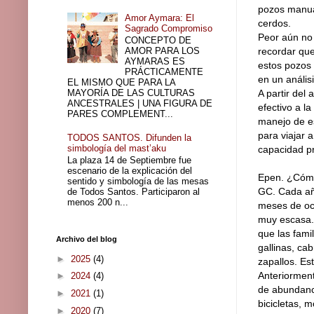
pozos manual
Amor Aymara: El
cerdos.
Sagrado Compromiso
Peor aún no 
CONCEPTO DE
AMOR PARA LOS
recordar qu
AYMARAS ES
estos pozos 
PRÁCTICAMENTE
en un anális
EL MISMO QUE PARA LA
MAYORÍA DE LAS CULTURAS
A partir de
ANCESTRALES | UNA FIGURA DE
efectivo a l
PARES COMPLEMENT...
manejo de es
para viajar 
TODOS SANTOS. Difunden la
simbología del mast’aku
capacidad pr
La plaza 14 de Septiembre fue
escenario de la explicación del
Epen. ¿Cómo
sentido y simbología de las mesas
GC. Cada añ
de Todos Santos. Participaron al
menos 200 n...
meses de oc
muy escasa. 
que las fami
Archivo del blog
gallinas, ca
►
2025
(4)
zapallos. Es
Anteriormen
►
2024
(4)
de abundanci
►
2021
(1)
bicicletas, 
►
2020
(7)