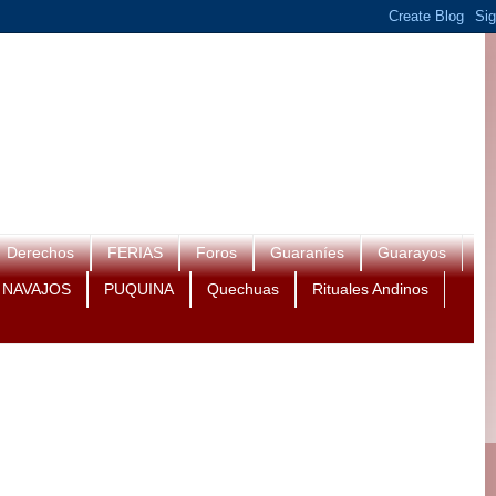
Derechos
FERIAS
Foros
Guaraníes
Guarayos
NAVAJOS
PUQUINA
Quechuas
Rituales Andinos