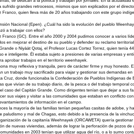
nías, se dedican a la política y trabajan por jornales. En la actualidad 
 sufrido grandes retrocesos, mismos que son explicados por el directo
 Franco, quien lleva más de 20 años trabajando con este grupo indíg
ansión Nacional (Epen). ¿Cuál ha sido la evolución del pueblo Weenha
ó a trabajar con ellos?
z Franco (GC). Entre el año 2000 y 2004 pudimos conocer a varios líd
s en mejorar el destino de su pueblo y defender su reclamo territoria
Grande o Niyààt Qotaj, el Profesor Lucas Cortez Torrez, quien tenía 4
so e inteligente. Él estaba sujeto a presiones de varias empresas y ent
a aprobar trabajos en el territorio weenhayek.
ona muy reflexiva y tranquila, pero de carácter firme y muy honesto. E
an un trabajo muy sacrificado para viajar y gestionar sus demandas en 
a Cruz, donde funcionaba la Confederación de Pueblos Indígenas de Bo
s que vivían de su trabajo diario, de la pesca o del trabajo temporal
 el caso del Capitán Grande. Como dirigentes tenían que dejar a sus fa
cer sus viajes y visitar a las comunidades que estaban en conflicto co
levantamientos de información en el campo.
ces la mayoría de las familias tenían pequeñas casitas de adobe, y ha
 paludismo y mal de Chagas, esto debido a la presencia de la vinchuc
rganización de la capitanía Weehnayek (ORCAWETA) quería gestionar 
ión de nuevas viviendas, además de lograr la perforación de pozos de
omunidades en 2003 tenían que utilizar agua del río, o a lo sumo con