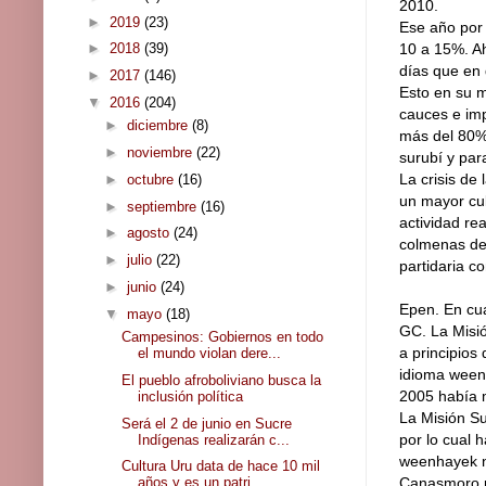
2010.
►
2019
(23)
Ese año por 
►
2018
(39)
10 a 15%. Ah
días que en 
►
2017
(146)
Esto en su m
▼
2016
(204)
cauces e im
►
diciembre
(8)
más del 80% 
►
noviembre
(22)
surubí y par
La crisis de
►
octubre
(16)
un mayor cul
►
septiembre
(16)
actividad re
►
agosto
(24)
colmenas de 
►
julio
(22)
partidaria 
►
junio
(24)
Epen. En cua
▼
mayo
(18)
GC. La Misi
Campesinos: Gobiernos en todo
a principios 
el mundo violan dere...
idioma ween
El pueblo afroboliviano busca la
2005 había m
inclusión política
La Misión Su
Será el 2 de junio en Sucre
por lo cual 
Indígenas realizarán c...
weenhayek n
Cultura Uru data de hace 10 mil
años y es un patri...
Canasmoro p