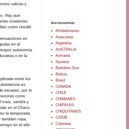
 como cabras y
co. Hay que
arias ocasiones
Aca encuentras
fato como resultó
Afrobolivianos
Araucanos
pensaciones en
Argentina
sputas en el
AUSTRALIA
n mayor autonomía
Aymaras
ucativa o en la
Ayoreos
Bartolina Sisa
Bolivia
licada entre los
Brasil
ubsistencia es
CANADA
e escasez, por lo
CHILE
s menores como
CHIMANES
l maíz, sandía y
CHIPAYAS
gular en el Chaco.
CHIQUITANOS
omo la temporada
CIDOB
y también ropa,
Colombia
lcomayo en el año