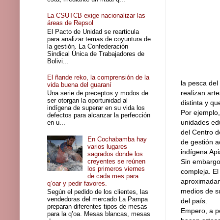
La CSUTCB exige nacionalizar las
áreas de Repsol
El Pacto de Unidad se rearticula
para analizar temas de coyuntura de
la gestión. La Confederación
Sindical Única de Trabajadores de
Bolivi...
El ñande reko, la comprensión de la
la pesca del
vida buena del guaraní
realizan art
Una serie de preceptos y modos de
ser otorgan la oportunidad al
distinta y q
indígena de superar en su vida los
Por ejemplo,
defectos para alcanzar la perfección
unidades edu
en u...
del Centro d
En Cochabamba hay
de gestión a
varios lugares
indígena Ap
sagrados donde los
creyentes se reúnen
Sin embargo,
los primeros viernes
compleja. El
de cada mes para
aproximadam
q’oar y pedir favores.
medios de su
Según el pedido de los clientes, las
vendedoras del mercado La Pampa
del país.
preparan diferentes tipos de mesas
Empero, a pe
para la q’oa. Mesas blancas, mesas