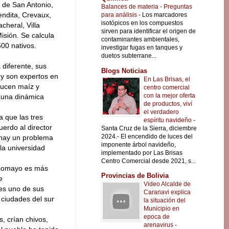
 de San Antonio,
Balances de materia - Preguntas
endita, Crevaux,
para análisis
-
Los marcadores
isotópicos en los compuestos
cheral, Villa
sirven para identificar el origen de
isión. Se calcula
contaminantes ambientales,
00 nativos.
investigar fugas en tanques y
duetos subterrane...
 diferente, sus
Blogs Noticias
y son expertos en
En Las Brisas, el
ducen maíz y
centro comercial
con la mejor oferta
n una dinámica
de productos, viví
el verdadero
a que las tres
espíritu navideño
-
erdo al director
Santa Cruz de la Sierra, diciembre
2024.- El encendido de luces del
, hay un problema
imponente árbol navideño,
 la universidad
implementado por Las Brisas
Centro Comercial desde 2021, s...
ilcomayo es más
Provincias de Bolivia
e
Video Alcalde de
es uno de sus
Caranavi explica
 ciudades del sur
la situación del
Municipio en
epoca de
, crían chivos,
arenavirus
-