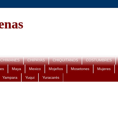
genas
CHIMANES
CHIPAYAS
CHIQUITANOS
COSTUMBRES
es
Maya
Mexico
Mojeños
Mosetones
Mujeres
Yampara
Yuqui
Yuracarés