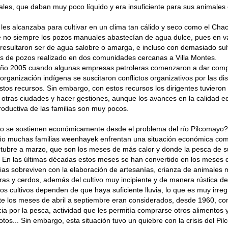
es, que daban muy poco líquido y era insuficiente para sus animales
les alcanzaba para cultivar en un clima tan cálido y seco como el Cha
e no siempre los pozos manuales abastecían de agua dulce, pues en v
resultaron ser de agua salobre o amarga, e incluso con demasiado sul
is de pozos realizado en dos comunidades cercanas a Villa Montes.
l año 2005 cuando algunas empresas petroleras comenzaron a dar com
a organización indígena se suscitaron conflictos organizativos por las di
tos recursos. Sin embargo, con estos recursos los dirigentes tuviero
a otras ciudades y hacer gestiones, aunque los avances en la calidad ed
oductiva de las familias son muy pocos.
 se sostienen económicamente desde el problema del río Pilcomayo?
o muchas familias weenhayek enfrentan una situación económica comp
tubre a marzo, que son los meses de más calor y donde la pesca de s
En las últimas décadas estos meses se han convertido en los meses d
lias sobreviven con la elaboración de artesanías, crianza de animale
bras y cerdos, además del cultivo muy incipiente y de manera rústica de
tos cultivos dependen de que haya suficiente lluvia, lo que es muy irre
te los meses de abril a septiembre eran considerados, desde 1960, c
a por la pesca, actividad que les permitía comprarse otros alimentos 
motos... Sin embargo, esta situación tuvo un quiebre con la crisis del Pi