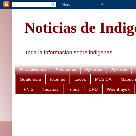
Noticias de Indi
Toda la información sobre indigenas
Afrobolivianos
Araucanos
Aymaras
Ayoreos
Guatemala
Idiomas
Lecos
MUSICA
Mapuch
TIPNIS
Tacanas
Tribus
URU
Weenhayek