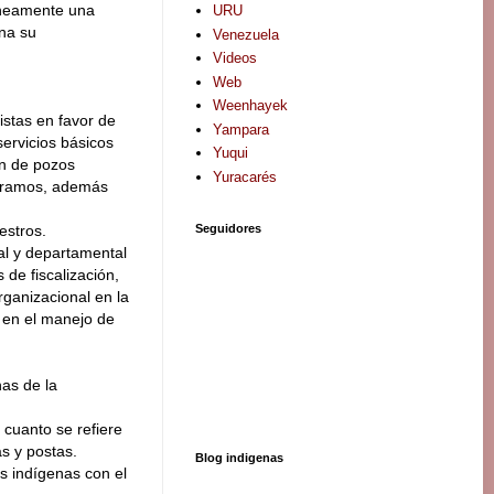
táneamente una
URU
na su
Venezuela
Videos
Web
Weenhayek
istas en favor de
Yampara
servicios básicos
Yuqui
ón de pozos
Yuracarés
s tramos, además
Seguidores
estros.
al y departamental
 de fiscalización,
rganizacional en la
n en el manejo de
as de la
cuanto se refiere
s y postas.
Blog indigenas
s indígenas con el