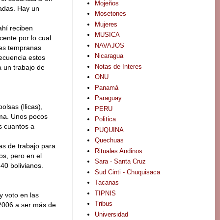
Mojeños
tadas. Hay un
Mosetones
Mujeres
ahí reciben
MUSICA
cente por lo cual
NAVAJOS
des tempranas
Nicaragua
recuencia estos
Notas de Interes
a un trabajo de
ONU
Panamá
Paraguay
lsas (llicas),
PERU
lma. Unos pocos
Politica
s cuantos a
PUQUINA
Quechuas
as de trabajo para
Rituales Andinos
os, pero en el
Sara - Santa Cruz
40 bolivianos.
Sud Cinti - Chuquisaca
Tacanas
TIPNIS
y voto en las
Tribus
2006 a ser más de
Universidad