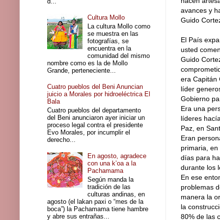
hacen artesa
d...
avances y ha
Cultura Mollo
Guido Cortez
La cultura Mollo como
se muestra en las
El País exp
fotografías, se
encuentra en la
usted comenz
comunidad del mismo
Guido Corte
nombre como es la de Mollo
comprometido
Grande, perteneciente...
era Capitán 
Cuatro pueblos del Beni Anuncian
líder genero
juicio a Morales por hidroeléctrica El
Gobierno par
Bala
Era una pers
Cuatro pueblos del departamento
del Beni anunciaron ayer iniciar un
líderes hací
proceso legal contra el presidente
Paz, en Sant
Evo Morales, por incumplir el
Eran persona
derecho...
primaria, en
En agosto, agradece
días para ha
con una k’oa a la
durante los 
Pachamama
En ese enton
Según manda la
tradición de las
problemas de
culturas andinas, en
manera la o
agosto (el lakan paxi o “mes de la
la construcc
boca”) la Pachamama tiene hambre
y abre sus entrañas...
80% de las c