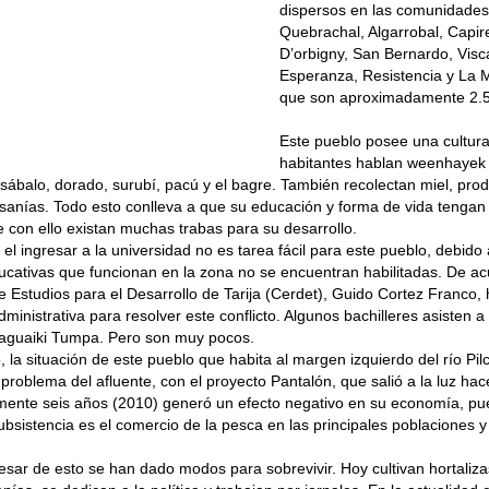
dispersos en las comunidades
Quebrachal, Algarrobal, Capir
D’orbigny, San Bernardo, Visca
Esperanza, Resistencia y La M
que son aproximadamente 2.5
Este pueblo posee una cultura
habitantes hablan weenhayek 
 sábalo, dorado, surubí, pacú y el bagre. También recolectan miel, pro
esanías. Todo esto conlleva a que su educación y forma de vida tenga
ue con ello existan muchas trabas para su desarrollo.
 el ingresar a la universidad no es tarea fácil para este pueblo, debido 
cativas que funcionan en la zona no se encuentran habilitadas. De acu
e Estudios para el Desarrollo de Tarija (Cerdet), Guido Cortez Franco
dministrativa para resolver este conflicto. Algunos bachilleres asisten a
iaguaiki Tumpa. Pero son muy pocos.
 la situación de este pueblo que habita al margen izquierdo del río P
 problema del afluente, con el proyecto Pantalón, que salió a la luz hac
ente seis años (2010) generó un efecto negativo en su economía, pu
bsistencia es el comercio de la pesca en las principales poblaciones y
sar de esto se han dado modos para sobrevivir. Hoy cultivan hortalizas