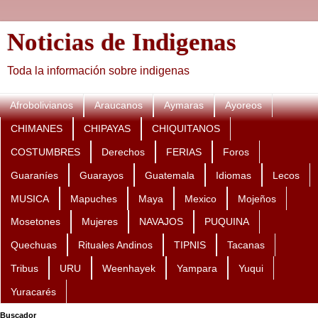
Noticias de Indigenas
Toda la información sobre indigenas
Afrobolivianos
Araucanos
Aymaras
Ayoreos
CHIMANES
CHIPAYAS
CHIQUITANOS
COSTUMBRES
Derechos
FERIAS
Foros
Guaraníes
Guarayos
Guatemala
Idiomas
Lecos
MUSICA
Mapuches
Maya
Mexico
Mojeños
Mosetones
Mujeres
NAVAJOS
PUQUINA
Quechuas
Rituales Andinos
TIPNIS
Tacanas
Tribus
URU
Weenhayek
Yampara
Yuqui
Yuracarés
Buscador