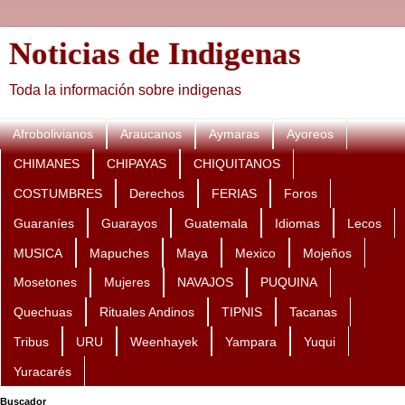
Noticias de Indigenas
Toda la información sobre indigenas
Afrobolivianos
Araucanos
Aymaras
Ayoreos
CHIMANES
CHIPAYAS
CHIQUITANOS
COSTUMBRES
Derechos
FERIAS
Foros
Guaraníes
Guarayos
Guatemala
Idiomas
Lecos
MUSICA
Mapuches
Maya
Mexico
Mojeños
Mosetones
Mujeres
NAVAJOS
PUQUINA
Quechuas
Rituales Andinos
TIPNIS
Tacanas
Tribus
URU
Weenhayek
Yampara
Yuqui
Yuracarés
Buscador