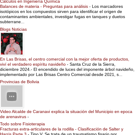
Cálculos en Ingeniería Química
Balances de materia - Preguntas para análisis
-
Los marcadores
isotópicos en los compuestos sirven para identificar el origen de
contaminantes ambientales, investigar fugas en tanques y duetos
subterrane...
Blogs Noticias
En Las Brisas, el centro comercial con la mejor oferta de productos,
viví el verdadero espíritu navideño
-
Santa Cruz de la Sierra,
diciembre 2024.- El encendido de luces del imponente árbol navideño,
implementado por Las Brisas Centro Comercial desde 2021, s...
Provincias de Bolivia
Video Alcalde de Caranavi explica la situación del Municipio en epoca
de arenavirus
-
Todo sobre Fisioterapia
Fracturas extra-articulares de la rodilla - Clasificación de Salter y
Harris Parte 3
-
Tipo V. Se trata de un traumatismo fisario por