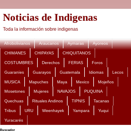
Noticias de Indigenas
Toda la información sobre indigenas
Afrobolivianos
Araucanos
Aymaras
Ayoreos
CHIMANES
CHIPAYAS
CHIQUITANOS
COSTUMBRES
Derechos
FERIAS
Foros
Guaraníes
Guarayos
Guatemala
Idiomas
Lecos
MUSICA
Mapuches
Maya
Mexico
Mojeños
Mosetones
Mujeres
NAVAJOS
PUQUINA
Quechuas
Rituales Andinos
TIPNIS
Tacanas
Tribus
URU
Weenhayek
Yampara
Yuqui
Yuracarés
Buscador