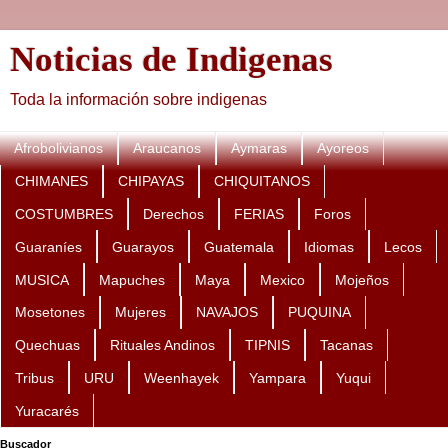
Noticias de Indigenas
Toda la información sobre indigenas
Afrobolivianos
Araucanos
Aymaras
Ayoreos
CHIMANES
CHIPAYAS
CHIQUITANOS
COSTUMBRES
Derechos
FERIAS
Foros
Guaraníes
Guarayos
Guatemala
Idiomas
Lecos
MUSICA
Mapuches
Maya
Mexico
Mojeños
Mosetones
Mujeres
NAVAJOS
PUQUINA
Quechuas
Rituales Andinos
TIPNIS
Tacanas
Tribus
URU
Weenhayek
Yampara
Yuqui
Yuracarés
Buscador