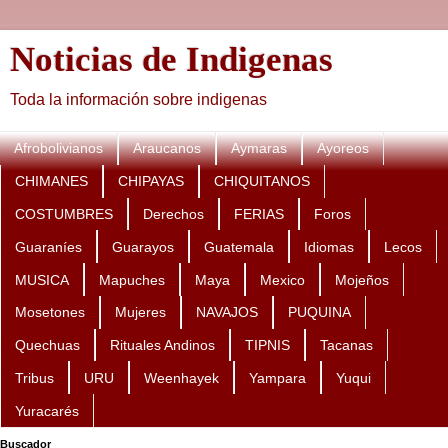
Noticias de Indigenas
Toda la información sobre indigenas
Afrobolivianos
Araucanos
Aymaras
Ayoreos
CHIMANES
CHIPAYAS
CHIQUITANOS
COSTUMBRES
Derechos
FERIAS
Foros
Guaraníes
Guarayos
Guatemala
Idiomas
Lecos
MUSICA
Mapuches
Maya
Mexico
Mojeños
Mosetones
Mujeres
NAVAJOS
PUQUINA
Quechuas
Rituales Andinos
TIPNIS
Tacanas
Tribus
URU
Weenhayek
Yampara
Yuqui
Yuracarés
Buscador