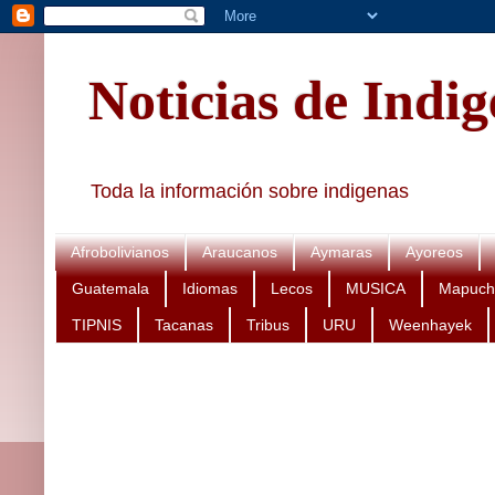
Noticias de Indi
Toda la información sobre indigenas
Afrobolivianos
Araucanos
Aymaras
Ayoreos
Guatemala
Idiomas
Lecos
MUSICA
Mapuch
TIPNIS
Tacanas
Tribus
URU
Weenhayek