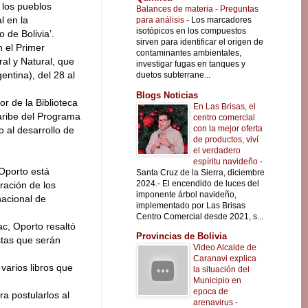
 los pueblos
Balances de materia - Preguntas
l en la
para análisis
-
Los marcadores
isotópicos en los compuestos
o de Bolivia’.
sirven para identificar el origen de
n el Primer
contaminantes ambientales,
al y Natural, que
investigar fugas en tanques y
entina), del 28 al
duetos subterrane...
Blogs Noticias
r de la Biblioteca
En Las Brisas, el
aribe del Programa
centro comercial
con la mejor oferta
 al desarrollo de
de productos, viví
el verdadero
espíritu navideño
-
Oporto está
Santa Cruz de la Sierra, diciembre
2024.- El encendido de luces del
ración de los
imponente árbol navideño,
nacional de
implementado por Las Brisas
Centro Comercial desde 2021, s...
ac, Oporto resaltó
Provincias de Bolivia
stas que serán
Video Alcalde de
Caranavi explica
varios libros que
la situación del
Municipio en
epoca de
ra postularlos al
arenavirus
-