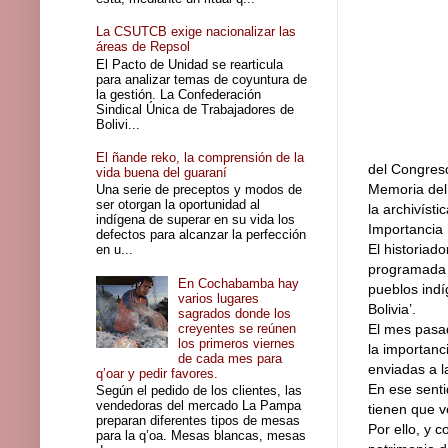
La CSUTCB exige nacionalizar las
áreas de Repsol
El Pacto de Unidad se rearticula
para analizar temas de coyuntura de
la gestión. La Confederación
Sindical Única de Trabajadores de
Bolivi...
El ñande reko, la comprensión de la
del Congreso
vida buena del guaraní
Memoria del 
Una serie de preceptos y modos de
ser otorgan la oportunidad al
la archivísti
indígena de superar en su vida los
Importancia
defectos para alcanzar la perfección
El historiad
en u...
programada p
En Cochabamba hay
pueblos indí
varios lugares
Bolivia’.
sagrados donde los
creyentes se reúnen
El mes pasad
los primeros viernes
la importanc
de cada mes para
enviadas a l
q’oar y pedir favores.
En ese senti
Según el pedido de los clientes, las
vendedoras del mercado La Pampa
tienen que v
preparan diferentes tipos de mesas
Por ello, y c
para la q’oa. Mesas blancas, mesas