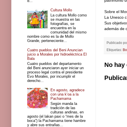
patrimonio 
d...
Cultura Mollo
Sobre el Mo
La cultura Mollo como
La Unesco c
se muestra en las
Sus objetivo
fotografías, se
encuentra en la
además de cr
comunidad del mismo
nombre como es la de Mollo
Grande, perteneciente...
Publicado p
Cuatro pueblos del Beni Anuncian
Etiquetas:
Bo
juicio a Morales por hidroeléctrica El
Bala
No hay 
Cuatro pueblos del departamento
del Beni anunciaron ayer iniciar un
proceso legal contra el presidente
Evo Morales, por incumplir el
Publica
derecho...
En agosto, agradece
con una k’oa a la
Pachamama
Según manda la
tradición de las
culturas andinas, en
agosto (el lakan paxi o “mes de la
boca”) la Pachamama tiene hambre
y abre sus entrañas...