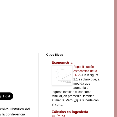
Otros Blogs
Econometria
Especificación
estocástica de la
FRP
-
En la figura
2.1 es claro que, a
medida que
aumenta el
ingreso familiar, el consumo
familiar, en promedio, también
aumenta. Pero, ¿qué sucede con
el con...
rchivo Histórico del
Cálculos en Ingeniería
 la conferencia
Química