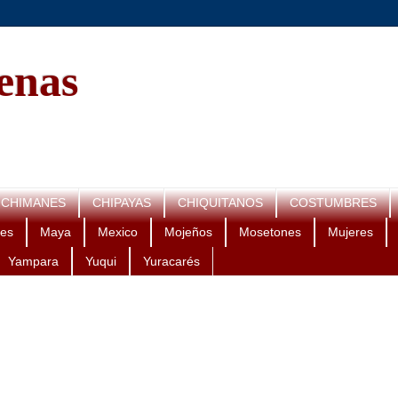
genas
CHIMANES
CHIPAYAS
CHIQUITANOS
COSTUMBRES
es
Maya
Mexico
Mojeños
Mosetones
Mujeres
Yampara
Yuqui
Yuracarés