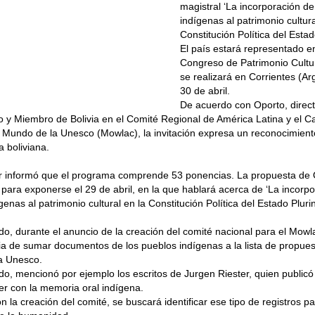
magistral ‘La incorporación de
indígenas al patrimonio cultura
Constitución Política del Estad
El país estará representado e
Congreso de Patrimonio Cultur
se realizará en Corrientes (Arg
30 de abril.
De acuerdo con Oporto, directo
 y Miembro de Bolivia en el Comité Regional de América Latina y el C
Mundo de la Unesco (Mowlac), la invitación expresa un reconocimiento
ca boliviana.
or informó que el programa comprende 53 ponencias. La propuesta de 
ara exponerse el 29 de abril, en la que hablará acerca de ‘La incorpo
genas al patrimonio cultural en la Constitución Política del Estado Pluri
o, durante el anuncio de la creación del comité nacional para el Mowl
ia de sumar documentos de los pueblos indígenas a la lista de propue
a Unesco.
do, mencionó por ejemplo los escritos de Jurgen Riester, quien publicó 
er con la memoria oral indígena.
on la creación del comité, se buscará identificar ese tipo de registros pa