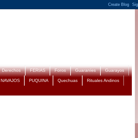
Derechos
FERIAS
Foros
Guaraníes
Guarayos
NAVAJOS
PUQUINA
Quechuas
Rituales Andinos