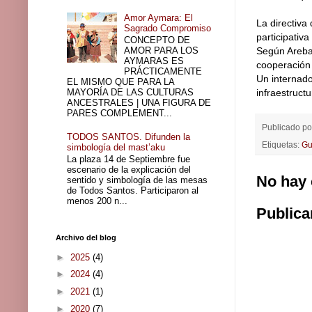
Amor Aymara: El
La directiva
Sagrado Compromiso
participativ
CONCEPTO DE
AMOR PARA LOS
Según Arebay
AYMARAS ES
cooperación
PRÁCTICAMENTE
Un internado
EL MISMO QUE PARA LA
MAYORÍA DE LAS CULTURAS
infraestructu
ANCESTRALES | UNA FIGURA DE
PARES COMPLEMENT...
Publicado p
TODOS SANTOS. Difunden la
Etiquetas:
Gu
simbología del mast’aku
La plaza 14 de Septiembre fue
escenario de la explicación del
No hay 
sentido y simbología de las mesas
de Todos Santos. Participaron al
menos 200 n...
Publica
Archivo del blog
►
2025
(4)
►
2024
(4)
►
2021
(1)
►
2020
(7)