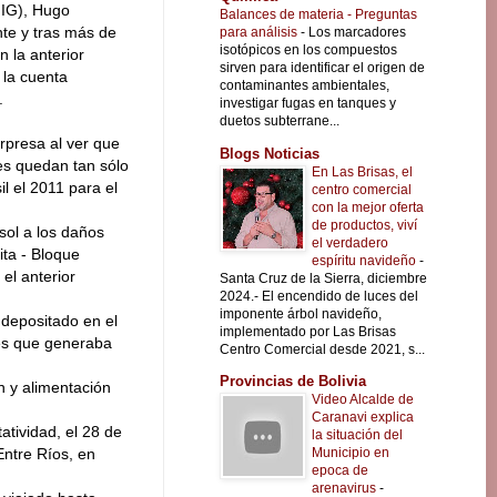
 IG), Hugo
Balances de materia - Preguntas
te y tras más de
para análisis
-
Los marcadores
isotópicos en los compuestos
 la anterior
sirven para identificar el origen de
 la cuenta
contaminantes ambientales,
.
investigar fugas en tanques y
duetos subterrane...
rpresa al ver que
Blogs Noticias
es quedan tan sólo
En Las Brisas, el
l el 2011 para el
centro comercial
con la mejor oferta
de productos, viví
sol a los daños
el verdadero
ita - Bloque
espíritu navideño
-
el anterior
Santa Cruz de la Sierra, diciembre
2024.- El encendido de luces del
imponente árbol navideño,
 depositado en el
implementado por Las Brisas
ses que generaba
Centro Comercial desde 2021, s...
Provincias de Bolivia
n y alimentación
Video Alcalde de
Caranavi explica
atividad, el 28 de
la situación del
Municipio en
Entre Ríos, en
epoca de
arenavirus
-