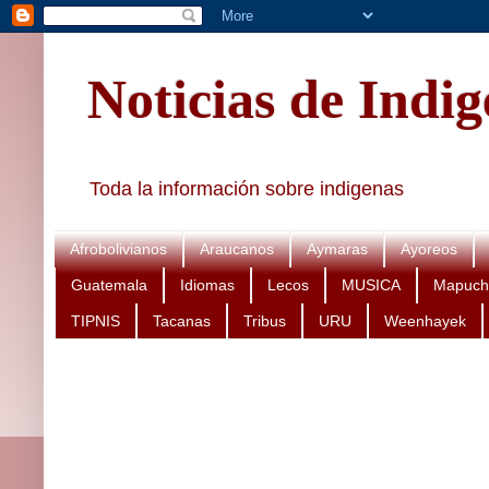
Noticias de Indi
Toda la información sobre indigenas
Afrobolivianos
Araucanos
Aymaras
Ayoreos
Guatemala
Idiomas
Lecos
MUSICA
Mapuch
TIPNIS
Tacanas
Tribus
URU
Weenhayek