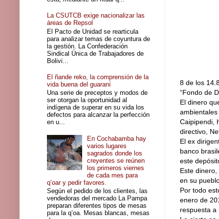
La CSUTCB exige nacionalizar las
áreas de Repsol
El Pacto de Unidad se rearticula
para analizar temas de coyuntura de
la gestión. La Confederación
Sindical Única de Trabajadores de
Bolivi...
El ñande reko, la comprensión de la
8 de los 14.
vida buena del guaraní
“Fondo de De
Una serie de preceptos y modos de
ser otorgan la oportunidad al
El dinero qu
indígena de superar en su vida los
ambientales 
defectos para alcanzar la perfección
Caipipendi, 
en u...
directivo, Ne
En Cochabamba hay
El ex dirige
varios lugares
banco brasil
sagrados donde los
creyentes se reúnen
este depósit
los primeros viernes
Este dinero,
de cada mes para
en su pueblo,
q’oar y pedir favores.
Por todo est
Según el pedido de los clientes, las
vendedoras del mercado La Pampa
enero de 201
preparan diferentes tipos de mesas
respuesta a 
para la q’oa. Mesas blancas, mesas