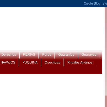
Derechos
FERIAS
Foros
Guaraníes
Guarayos
NAVAJOS
PUQUINA
Quechuas
Rituales Andinos