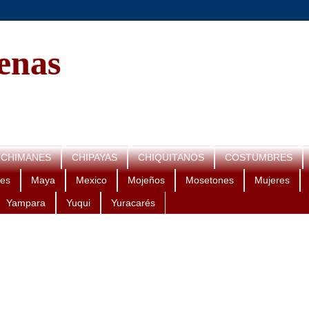
genas
CHIMANES
CHIPAYAS
CHIQUITANOS
COSTUMBRES
es
Maya
Mexico
Mojeños
Mosetones
Mujeres
Yampara
Yuqui
Yuracarés