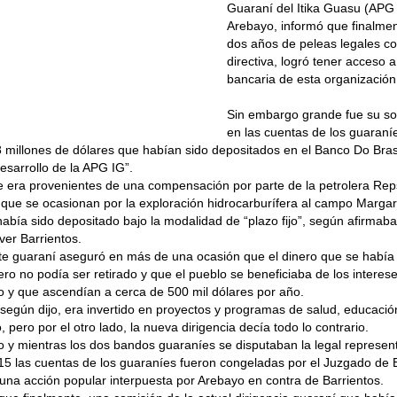
Guaraní del Itika Guasu (APG
Arebayo, informó que finalmen
dos años de peleas legales con
directiva, logró tener acceso a
bancaria de esta organización
Sin embargo grande fue su so
en las cuentas de los guaraní
8 millones de dólares que habían sido depositados en el Banco Do Brasi
sarrollo de la APG IG”.
e era provenientes de una compensación por parte de la petrolera Rep
que se ocasionan por la exploración hidrocarburífera al campo Margar
había sido depositado bajo la modalidad de “plazo fijo”, según afirmaba 
ver Barrientos.
nte guaraní aseguró en más de una ocasión que el dinero que se había
ero no podía ser retirado y que el pueblo se beneficiaba de los intere
o y que ascendían a cerca de 500 mil dólares por año.
 según dijo, era invertido en proyectos y programas de salud, educació
 pero por el otro lado, la nueva dirigencia decía todo lo contrario.
o y mientras los dos bandos guaraníes se disputaban la legal represent
5 las cuentas de los guaraníes fueron congeladas por el Juzgado de 
una acción popular interpuesta por Arebayo en contra de Barrientos.