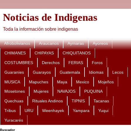
Noticias de Indigenas
Toda la información sobre indigenas
Afrobolivianos
Araucanos
Aymaras
Ayoreos
CHIMANES
CHIPAYAS
CHIQUITANOS
COSTUMBRES
Derechos
FERIAS
Foros
Guaraníes
Guarayos
Guatemala
Idiomas
Lecos
MUSICA
Mapuches
Maya
Mexico
Mojeños
Mosetones
Mujeres
NAVAJOS
PUQUINA
Quechuas
Rituales Andinos
TIPNIS
Tacanas
Tribus
URU
Weenhayek
Yampara
Yuqui
Yuracarés
Buscador