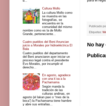
para el regi
d...
Cultura Mollo
La cultura Mollo como
se muestra en las
fotografías, se
encuentra en la
Publicado p
comunidad del mismo
nombre como es la de Mollo
Etiquetas:
We
Grande, perteneciente...
Cuatro pueblos del Beni Anuncian
No hay 
juicio a Morales por hidroeléctrica El
Bala
Cuatro pueblos del departamento
Publica
del Beni anunciaron ayer iniciar un
proceso legal contra el presidente
Evo Morales, por incumplir el
derecho...
En agosto, agradece
con una k’oa a la
Pachamama
Según manda la
tradición de las
culturas andinas, en
agosto (el lakan paxi o “mes de la
boca”) la Pachamama tiene hambre
y abre sus entrañas...