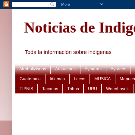
Noticias de Indi
Toda la información sobre indigenas
Afrobolivianos
Araucanos
Aymaras
Ayoreos
Guatemala
Idiomas
Lecos
MUSICA
Mapuch
TIPNIS
Tacanas
Tribus
URU
Weenhayek