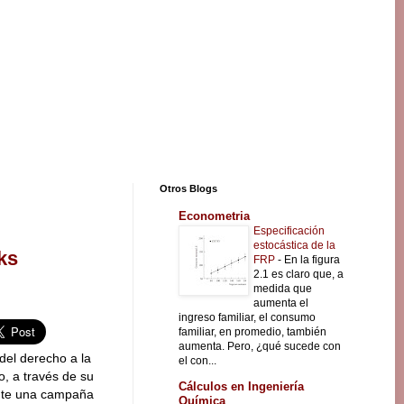
Otros Blogs
Econometria
Especificación
estocástica de la
ks
FRP
-
En la figura
2.1 es claro que, a
medida que
aumenta el
ingreso familiar, el consumo
familiar, en promedio, también
aumenta. Pero, ¿qué sucede con
del derecho a la
el con...
o, a través de su
Cálculos en Ingeniería
ante una campaña
Química