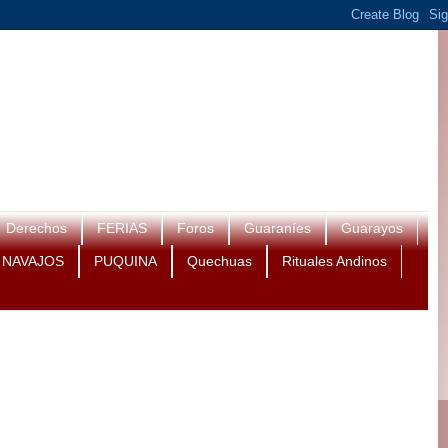
Derechos
FERIAS
Foros
Guaraníes
Guarayos
NAVAJOS
PUQUINA
Quechuas
Rituales Andinos