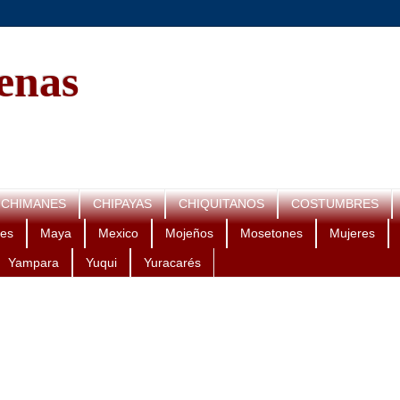
genas
CHIMANES
CHIPAYAS
CHIQUITANOS
COSTUMBRES
es
Maya
Mexico
Mojeños
Mosetones
Mujeres
Yampara
Yuqui
Yuracarés