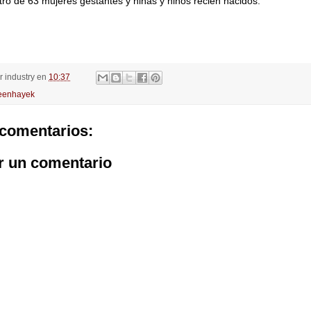
stro de 63 mujeres gestantes y niñas y niños recién nacidos.
or
industry
en
10:37
enhayek
comentarios:
r un comentario