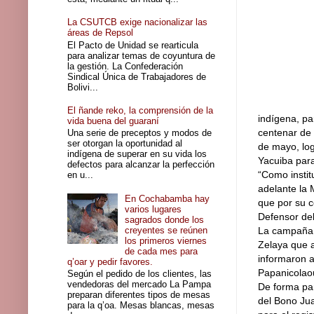
La CSUTCB exige nacionalizar las
áreas de Repsol
El Pacto de Unidad se rearticula
para analizar temas de coyuntura de
la gestión. La Confederación
Sindical Única de Trabajadores de
Bolivi...
El ñande reko, la comprensión de la
indígena, pa
vida buena del guaraní
centenar de 
Una serie de preceptos y modos de
ser otorgan la oportunidad al
de mayo, log
indígena de superar en su vida los
Yacuiba para
defectos para alcanzar la perfección
“Como instit
en u...
adelante la 
En Cochabamba hay
que por su c
varios lugares
Defensor del
sagrados donde los
creyentes se reúnen
La campaña s
los primeros viernes
Zelaya que a
de cada mes para
informaron a
q’oar y pedir favores.
Papanicolaou
Según el pedido de los clientes, las
vendedoras del mercado La Pampa
De forma par
preparan diferentes tipos de mesas
del Bono Ju
para la q’oa. Mesas blancas, mesas