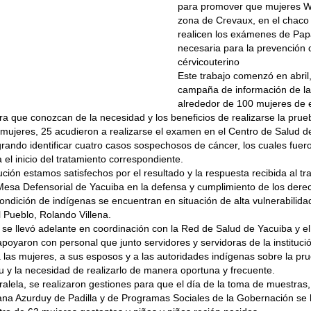
para promover que mujeres W
zona de Crevaux, en el chaco 
realicen los exámenes de Pap
necesaria para la prevención 
cérvicouterino
Este trabajo comenzó en abril
campaña de información de la
alrededor de 100 mujeres de 
ra que conozcan de la necesidad y los beneficios de realizarse la pru
mujeres, 25 acudieron a realizarse el examen en el Centro de Salud d
rando identificar cuatro casos sospechosos de cáncer, los cuales fuer
 el inicio del tratamiento correspondiente.
ución estamos satisfechos por el resultado y la respuesta recibida al tr
Mesa Defensorial de Yacuiba en la defensa y cumplimiento de los der
ondición de indígenas se encuentran en situación de alta vulnerabilidad
 Pueblo, Rolando Villena.
e llevó adelante en coordinación con la Red de Salud de Yacuiba y e
poyaron con personal que junto servidores y servidoras de la instituci
 las mujeres, a sus esposos y a las autoridades indígenas sobre la pr
 y la necesidad de realizarlo de manera oportuna y frecuente.
alela, se realizaron gestiones para que el día de la toma de muestras
ana Azurduy de Padilla y de Programas Sociales de la Gobernación se