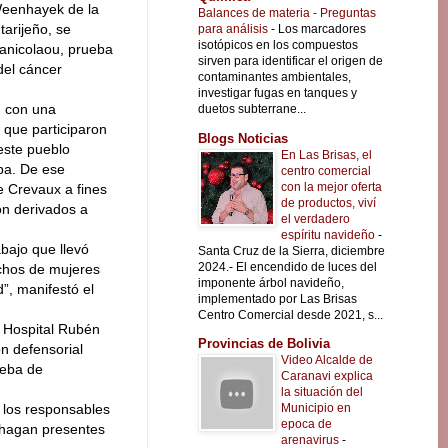
eenhayek de la
Balances de materia - Preguntas
tarijeño, se
para análisis
-
Los marcadores
isotópicos en los compuestos
anicolaou, prueba
sirven para identificar el origen de
del cáncer
contaminantes ambientales,
investigar fugas en tanques y
, con una
duetos subterrane...
 que participaron
Blogs Noticias
este pueblo
En Las Brisas, el
eba. De ese
centro comercial
con la mejor oferta
e Crevaux a fines
de productos, viví
on derivados a
el verdadero
espíritu navideño
-
abajo que llevó
Santa Cruz de la Sierra, diciembre
2024.- El encendido de luces del
echos de mujeres
imponente árbol navideño,
”, manifestó el
implementado por Las Brisas
Centro Comercial desde 2021, s...
l Hospital Rubén
Provincias de Bolivia
ón defensorial
Video Alcalde de
ueba de
Caranavi explica
la situación del
Municipio en
, los responsables
epoca de
 hagan presentes
arenavirus
-