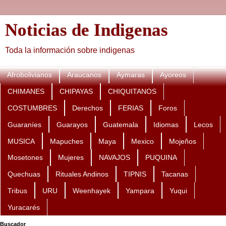
Noticias de Indigenas
Toda la información sobre indigenas
Afrobolivianos
Araucanos
Aymaras
Ayoreos
CHIMANES
CHIPAYAS
CHIQUITANOS
COSTUMBRES
Derechos
FERIAS
Foros
Guaraníes
Guarayos
Guatemala
Idiomas
Lecos
MUSICA
Mapuches
Maya
Mexico
Mojeños
Mosetones
Mujeres
NAVAJOS
PUQUINA
Quechuas
Rituales Andinos
TIPNIS
Tacanas
Tribus
URU
Weenhayek
Yampara
Yuqui
Yuracarés
Buscador