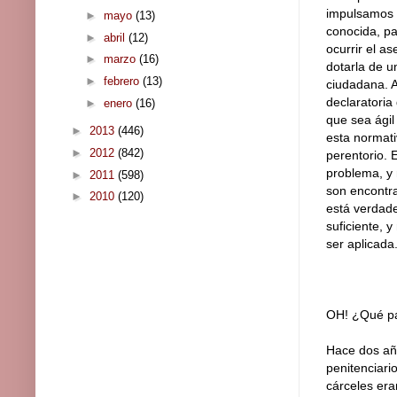
impulsamos u
►
mayo
(13)
conocida, pa
►
abril
(12)
ocurrir el a
►
marzo
(16)
dotarla de u
►
febrero
(13)
ciudadana. A
declaratoria
►
enero
(16)
que sea ágil
►
2013
(446)
esta normati
►
2012
(842)
perentorio. 
problema, y 
►
2011
(598)
son encontra
►
2010
(120)
está verdade
suficiente, 
ser aplicada
OH! ¿Qué pa
Hace dos año
penitenciari
cárceles era