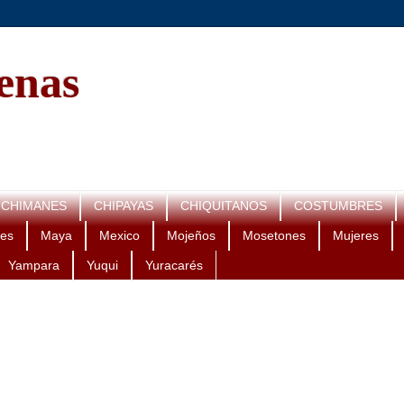
genas
CHIMANES
CHIPAYAS
CHIQUITANOS
COSTUMBRES
es
Maya
Mexico
Mojeños
Mosetones
Mujeres
Yampara
Yuqui
Yuracarés