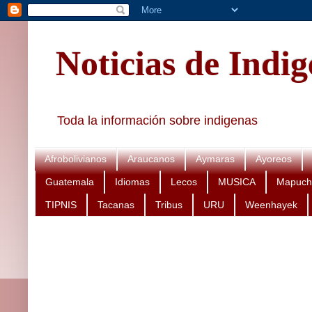
Noticias de Indi
Toda la información sobre indigenas
Afrobolivianos
Araucanos
Aymaras
Ayoreos
Guatemala
Idiomas
Lecos
MUSICA
Mapuch
TIPNIS
Tacanas
Tribus
URU
Weenhayek