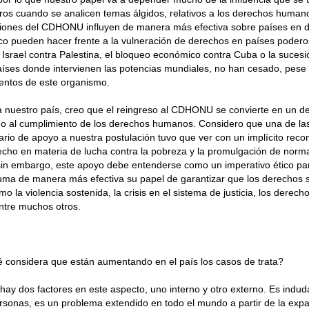
os cuando se analicen temas álgidos, relativos a los derechos human
ones del CDHONU influyen de manera más efectiva sobre países en de
 pueden hacer frente a la vulneración de derechos en países poderos
Israel contra Palestina, el bloqueo económico contra Cuba o la suces
íses donde intervienen las potencias mundiales, no han cesado, pese 
entos de este organismo.
a nuestro país, creo que el reingreso al CDHONU se convierte en un d
do al cumplimiento de los derechos humanos. Considero que una de las
ario de apoyo a nuestra postulación tuvo que ver con un implícito reco
cho en materia de lucha contra la pobreza y la promulgación de norma
sin embargo, este apoyo debe entenderse como un imperativo ético pa
uma de manera más efectiva su papel de garantizar que los derechos 
o la violencia sostenida, la crisis en el sistema de justicia, los derec
ntre muchos otros.
 considera que están aumentando en el país los casos de trata?
hay dos factores en este aspecto, uno interno y otro externo. Es induda
ersonas, es un problema extendido en todo el mundo a partir de la exp