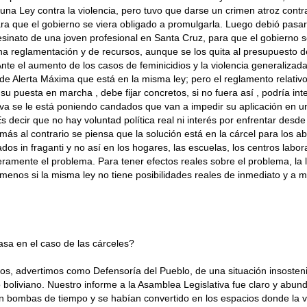
na Ley contra la violencia, pero tuvo que darse un crimen atroz contr
ra que el gobierno se viera obligado a promulgarla. Luego debió pasa
sesinato de una joven profesional en Santa Cruz, para que el gobierno s
na reglamentación y de recursos, aunque se los quita al presupuesto 
nte el aumento de los casos de feminicidios y la violencia generaliz
 de Alerta Máxima que está en la misma ley; pero el reglamento relativo
 su puesta en marcha , debe fijar concretos, si no fuera así , podría in
va se le está poniendo candados que van a impedir su aplicación en u
Es decir que no hay voluntad política real ni interés por enfrentar desde
más al contrario se piensa que la solución está en la cárcel para los 
dos in fraganti y no así en los hogares, las escuelas, los centros labor
ramente el problema. Para tener efectos reales sobre el problema, la 
y menos si la misma ley no tiene posibilidades reales de inmediato y a 
.
sa en el caso de las cárceles?
s, advertimos como Defensoría del Pueblo, de una situación insosteni
o boliviano. Nuestro informe a la Asamblea Legislativa fue claro y abun
n bombas de tiempo y se habían convertido en los espacios donde la v