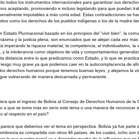
to todos los instrumentos internacionales para garantizar sus derecho
mos aceptando, promoviendo e incluso legislando para que puedan tra
penalmente imputables a más corta edad. Estas contradicciones se ha
itos como los derechos de los pueblos indígenas o los de la madre tier
n Estado Plurinacional basado en los principios del "vivir bien", la co
máxima y la justicia plena, son enunciados que se alejan cada vez más
á imperando la riqueza material, la competencia, el individualismo, la v
y la intolerancia como objetivos de vida y comportamientos generaliz
ta distancia entre lo que predicamos como Estado, y lo que se practica
 riesgo muy grave ya que podemos caer en la autocomplacencia de afi
los derechos humanos porque tenemos buenas leyes, y alejamos la vis
sigue vulnerando de manera descarnada y permanente.
era que el ingreso de Bolivia al Consejo de Derechos Humanos de l
so a que se tome más en serio este tema o una manera de reconocer el
o al respecto en el país?
parece que debemos ver el tema en perspectiva. Bolivia ya fue parte 
mbresía es compartida con otros 46 países, de los cuales, ocho son 
 por lo que nuestro papel va a depender mucho de la influencia que se 