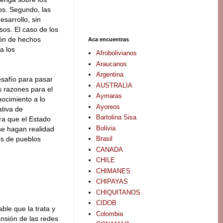
os. Segundo, las
sarrollo, sin
os. El caso de los
ión de hechos
Aca encuentras
a los
Afrobolivianos
Araucanos
Argentina
esafío para pasar
AUSTRALIA
 razones para el
Aymaras
nocimiento a lo
Ayoreos
tiva de
Bartolina Sisa
ra que el Estado
Bolivia
se hagan realidad
Brasil
hos de pueblos
CANADA
CHILE
CHIMANES
CHIPAYAS
CHIQUITANOS
CIDOB
ble que la trata y
Colombia
ansión de las redes