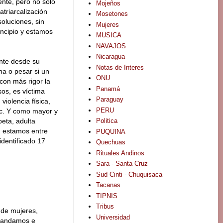
nte, pero no sólo
Mojeños
atriarcalización
Mosetones
oluciones, sin
Mujeres
ncipio y estamos
MUSICA
NAVAJOS
Nicaragua
ente desde su
Notas de Interes
na o pesar si un
ONU
con más rigor la
Panamá
os, es víctima
Paraguay
violencia física,
PERU
 etc. Y como mayor y
Politica
eta, adulta
e, estamos entre
PUQUINA
identificado 17
Quechuas
Rituales Andinos
Sara - Santa Cruz
Sud Cinti - Chuquisaca
Tacanas
TIPNIS
Tribus
 de mujeres,
Universidad
emandamos e