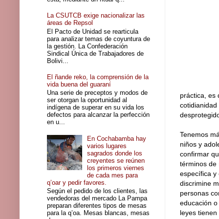
La CSUTCB exige nacionalizar las
áreas de Repsol
El Pacto de Unidad se rearticula
para analizar temas de coyuntura de
la gestión. La Confederación
Sindical Única de Trabajadores de
Bolivi...
El ñande reko, la comprensión de la
vida buena del guaraní
Una serie de preceptos y modos de
práctica, es
ser otorgan la oportunidad al
cotidianidad
indígena de superar en su vida los
defectos para alcanzar la perfección
desprotegid
en u...
Tenemos más 
En Cochabamba hay
niños y ado
varios lugares
sagrados donde los
confirmar qu
creyentes se reúnen
términos de 
los primeros viernes
específica 
de cada mes para
q’oar y pedir favores.
discrimine m
Según el pedido de los clientes, las
personas con
vendedoras del mercado La Pampa
educación o 
preparan diferentes tipos de mesas
leyes tienen
para la q’oa. Mesas blancas, mesas