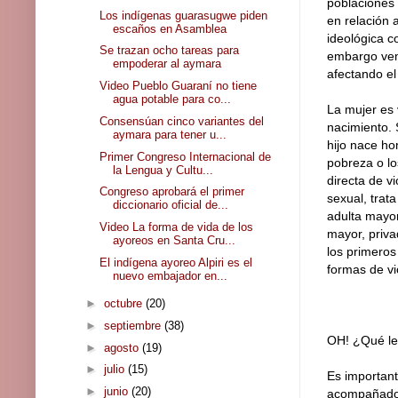
poblaciones 
Los indígenas guarasugwe piden
en relación 
escaños en Asamblea
ideológica c
Se trazan ocho tareas para
embargo vem
empoderar al aymara
afectando el
Video Pueblo Guaraní no tiene
agua potable para co...
La mujer es 
Consensúan cinco variantes del
nacimiento. 
aymara para tener u...
hijo nace ho
Primer Congreso Internacional de
pobreza o lo
la Lengua y Cultu...
directa de v
Congreso aprobará el primer
sexual, trata
diccionario oficial de...
adulta mayor
Video La forma de vida de los
mayor, privad
ayoreos en Santa Cru...
los primeros
El indígena ayoreo Alpiri es el
formas de vi
nuevo embajador en...
►
octubre
(20)
►
septiembre
(38)
OH! ¿Qué le 
►
agosto
(19)
►
julio
(15)
Es important
►
junio
(20)
acompañados