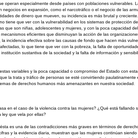
ue operan especialmente desde países con poblaciones vulnerables. La 
 negocios en expansión, como el narcotráfico o el negocio de las arma
idades de dinero que mueven, su incidencia es más brutal y creciente.
rno tiene que ver con la vulnerabilidad en los sistemas de protección d
s que son niñas, adolescentes y mujeres, y con la poca capacidad de
mecanismos eficientes que disminuyan la acción de las organizacione
 la incidencia efectiva sobre las causas de fondo que hacen más vulne
afectadas, lo que tiene que ver con la pobreza, la falta de oportunidades
institución sustantiva de la sociedad y la falta de información y sensibi
stas variables y la poca capacidad o compromiso del Estado con esta
ue la trata y tráfico de personas se esté convirtiendo paulatinamente
lemas de derechos humanos más amenazantes en nuestra sociedad.
a en el caso de la violencia contra las mujeres? ¿Qué está fallando 
ley que vela por ellas?
 ésta es una de las contradicciones más graves en términos de derec
 cifras y la evidencia diaria, muestran que las mujeres continúan siendo