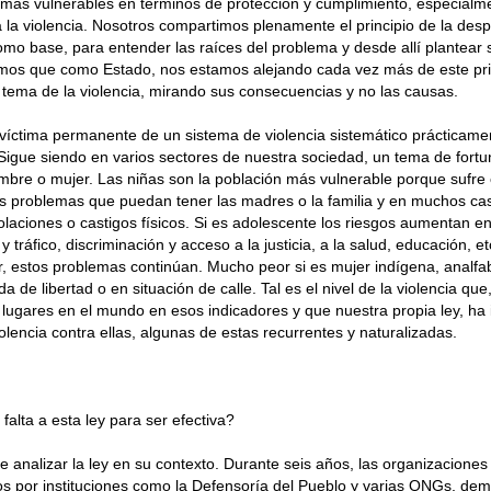
más vulnerables en términos de protección y cumplimiento, especialme
a la violencia. Nosotros compartimos plenamente el principio de la desp
omo base, para entender las raíces del problema y desde allí plantear s
os que como Estado, nos estamos alejando cada vez más de este pri
 tema de la violencia, mirando sus consecuencias y no las causas.
víctima permanente de un sistema de violencia sistemático prácticam
Sigue siendo en varios sectores de nuestra sociedad, un tema de fortu
mbre o mujer. Las niñas son la población más vulnerable porque sufre 
s problemas que puedan tener las madres o la familia y en muchos cas
iolaciones o castigos físicos. Si es adolescente los riesgos aumentan en 
 y tráfico, discriminación y acceso a la justicia, a la salud, educación,
, estos problemas continúan. Mucho peor si es mujer indígena, analfab
a de libertad o en situación de calle. Tal es el nivel de la violencia qu
 lugares en el mundo en esos indicadores y que nuestra propia ley, ha 
olencia contra ellas, algunas de estas recurrentes y naturalizadas.
falta a esta ley para ser efectiva?
e analizar la ley en su contexto. Durante seis años, las organizaciones
 por instituciones como la Defensoría del Pueblo y varias ONGs, d