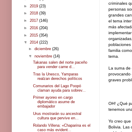
criminales q
►
2019
(23)
personas son
►
2018
(39)
grandes cant
►
2017
(146)
el tema inte
más afectada
►
2016
(204)
implementar 
►
2015
(354)
organizadas,
▼
2014
(222)
poblaciones 
►
diciembre
(26)
familia como 
▼
noviembre
(14)
tema.
Takanas salen del norte paceño
para vender carne d...
La suma de e
provocando q
Tras la Unesco, Yamparas
realzan derechos políticos
graves prob
Comunarios del Lago Poopó
claman ayuda para sobrev...
Primer ayoreo en cargo
diplomático asume de
OH! ¿Qué pas
embajador
tenemos una 
Urus mostrarán su ancestral
cultura que pervive en...
Yo creo que
Rolando Villena: «Chaparina es el
Bolivia. Las
caso más evident...