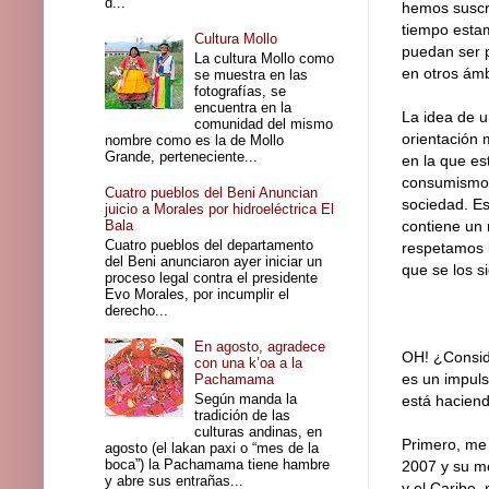
d...
hemos suscri
tiempo esta
Cultura Mollo
puedan ser 
La cultura Mollo como
en otros ámb
se muestra en las
fotografías, se
encuentra en la
La idea de u
comunidad del mismo
orientación 
nombre como es la de Mollo
Grande, perteneciente...
en la que est
consumismo, 
Cuatro pueblos del Beni Anuncian
sociedad. Es
juicio a Morales por hidroeléctrica El
Bala
contiene un
Cuatro pueblos del departamento
respetamos 
del Beni anunciaron ayer iniciar un
que se los 
proceso legal contra el presidente
Evo Morales, por incumplir el
derecho...
En agosto, agradece
OH! ¿Consid
con una k’oa a la
es un impul
Pachamama
Según manda la
está haciend
tradición de las
culturas andinas, en
Primero, me 
agosto (el lakan paxi o “mes de la
boca”) la Pachamama tiene hambre
2007 y su me
y abre sus entrañas...
y el Caribe,