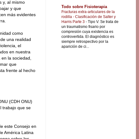
s y, al mismo
Todo sobre Fisioterapia
bajar y que
Fracturas extra-articulares de la
cen más evidentes
rodilla - Clasificación de Salter y
ra.
Harris Parte 3
-
Tipo V. Se trata de
un traumatismo fisario por
compresión cuya existencia es
munidad como
controvertida. El diagnóstico es
 de una realidad
siempre retrospectivo por la
iolencia, el
aparición de ci...
ados en nuestra
 en la sociedad,
rmar que
ta frente al hecho
a ONU (CDH ONU)
 trabajo que se
de este Consejo en
de América Latina
tenga sobre los