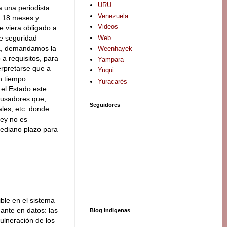
URU
a una periodista
Venezuela
r 18 meses y
Videos
e viera obligado a
Web
de seguridad
ada, demandamos la
Weenhayek
 a requisitos, para
Yampara
terpretarse que a
Yuqui
n tiempo
Yuracarés
 el Estado este
abusadores que,
Seguidores
ales, etc. donde
ley no es
mediano plazo para
ble en el sistema
dante en datos: las
Blog indigenas
ulneración de los