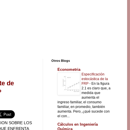
Otros Blogs
Econometria
Especificación
estocástica de la
te de
FRP
-
En la figura
2.1 es claro que, a
»
medida que
aumenta el
ingreso familiar, el consumo
familiar, en promedio, también
aumenta. Pero, ¿qué sucede con
el con...
CION SOBRE LOS
Cálculos en Ingeniería
QUE ENFRENTA
Química