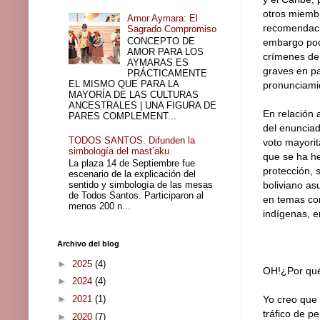
otros miembr
Amor Aymara: El
recomendaci
Sagrado Compromiso
CONCEPTO DE
embargo poco
AMOR PARA LOS
crímenes de 
AYMARAS ES
graves en pa
PRÁCTICAMENTE
EL MISMO QUE PARA LA
pronunciami
MAYORÍA DE LAS CULTURAS
ANCESTRALES | UNA FIGURA DE
En relación 
PARES COMPLEMENT...
del enuncia
TODOS SANTOS. Difunden la
voto mayorit
simbología del mast’aku
que se ha he
La plaza 14 de Septiembre fue
protección, 
escenario de la explicación del
sentido y simbología de las mesas
boliviano as
de Todos Santos. Participaron al
en temas com
menos 200 n...
indígenas, e
Archivo del blog
►
2025
(4)
OH!¿Por qué
►
2024
(4)
►
2021
(1)
Yo creo que 
tráfico de p
►
2020
(7)