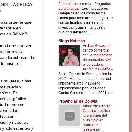
Balances de materia - Preguntas
ESDE LA OPTICA
para análisis
-
Los marcadores
O.
isotópicos en los compuestos
sirven para identificar el origen de
 más urgente que
contaminantes ambientales,
investigar fugas en tanques y
efensoría en
duetos subterrane...
os en Bolivia?
Blogs Noticias
ema tiene que ver
En Las Brisas, el
centro comercial
a teoría y la
con la mejor oferta
esos derechos en la
de productos, viví
r lo mismo,
el verdadero
espíritu navideño
-
Santa Cruz de la Sierra, diciembre
2024.- El encendido de luces del
a mujeres, niñas,
imponente árbol navideño,
 nos puedan
implementado por Las Brisas
mbitos. En
Centro Comercial desde 2021, s...
lítica pública
Provincias de Bolivia
edad donde se
Video Alcalde de
venes, las
Caranavi explica
la situación del
la salud,
Municipio en
ución y nuestras
epoca de
s y adolescentes y
arenavirus
-