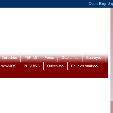
Derechos
FERIAS
Foros
Guaraníes
Guarayos
NAVAJOS
PUQUINA
Quechuas
Rituales Andinos