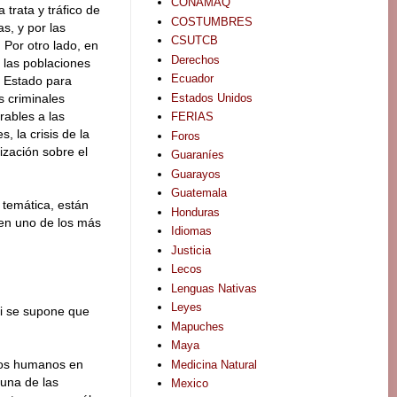
CONAMAQ
trata y tráfico de
COSTUMBRES
s, y por las
CSUTCB
 Por otro lado, en
Derechos
e las poblaciones
Ecuador
l Estado para
Estados Unidos
s criminales
rables a las
FERIAS
, la crisis de la
Foros
lización sobre el
Guaraníes
Guarayos
Guatemala
 temática, están
Honduras
 en uno de los más
Idiomas
Justicia
Lecos
Lenguas Nativas
Leyes
si se supone que
Mapuches
Maya
hos humanos en
Medicina Natural
 una de las
Mexico