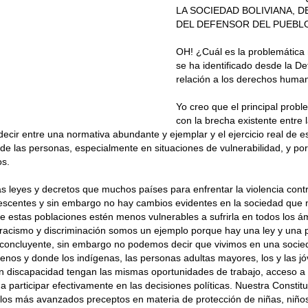
LA SOCIEDAD BOLIVIANA, D
DEL DEFENSOR DEL PUEBL
OH! ¿Cuál es la problemática
se ha identificado desde la D
relación a los derechos human
Yo creo que el principal probl
con la brecha existente entre l
 decir entre una normativa abundante y ejemplar y el ejercicio real de 
 de las personas, especialmente en situaciones de vulnerabilidad, y po
os.
leyes y decretos que muchos países para enfrentar la violencia contr
lescentes y sin embargo no hay cambios evidentes en la sociedad que
e estas poblaciones estén menos vulnerables a sufrirla en todos los á
racismo y discriminación somos un ejemplo porque hay una ley y una po
y concluyente, sin embargo no podemos decir que vivimos en una soci
enos y donde los indígenas, las personas adultas mayores, los y las jó
 discapacidad tengan las mismas oportunidades de trabajo, acceso a 
a participar efectivamente en las decisiones políticas. Nuestra Constit
 los más avanzados preceptos en materia de protección de niñas, niño