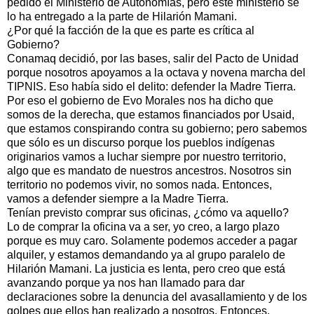
pedido el Ministerio de Autonomías, pero este ministerio se
lo ha entregado a la parte de Hilarión Mamani.
¿Por qué la facción de la que es parte es crítica al
Gobierno?
Conamaq decidió, por las bases, salir del Pacto de Unidad
porque nosotros apoyamos a la octava y novena marcha del
TIPNIS. Eso había sido el delito: defender la Madre Tierra.
Por eso el gobierno de Evo Morales nos ha dicho que
somos de la derecha, que estamos financiados por Usaid,
que estamos conspirando contra su gobierno; pero sabemos
que sólo es un discurso porque los pueblos indígenas
originarios vamos a luchar siempre por nuestro territorio,
algo que es mandato de nuestros ancestros. Nosotros sin
territorio no podemos vivir, no somos nada. Entonces,
vamos a defender siempre a la Madre Tierra.
Tenían previsto comprar sus oficinas, ¿cómo va aquello?
Lo de comprar la oficina va a ser, yo creo, a largo plazo
porque es muy caro. Solamente podemos acceder a pagar
alquiler, y estamos demandando ya al grupo paralelo de
Hilarión Mamani. La justicia es lenta, pero creo que está
avanzando porque ya nos han llamado para dar
declaraciones sobre la denuncia del avasallamiento y de los
golpes que ellos han realizado a nosotros. Entonces,