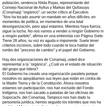
población, sentencia Nilda Rojas, representante del
Consejo Nacional de Ayllus y Markas del Qullasuyu
(Conamaq) "orgánico”, un sector crítico al Ejecutivo.
"Nos ha tocado asumir un mandato en años difíciles, en
momentos de política, en momentos de una total
desorganización, pero aquí estamos. Mientras haya fuerza,
sigue la lucha. No nos vamos a vender a ningún Gobierno ni
a ningún partido”, afirma en una entrevista con Página Siete.
Tiene 28 años, su voz es aguda e imponente. Suele tener
criterios incisivos, sobre todo cuando le toca hablar del
rumbo del "proceso de cambio” y el papel del Gobierno.
Hay dos organizaciones de Conamaq, usted dice
representar a la "orgánica”. ¿Cuál es el estado de situación
del grupo que lidera?
El Gobierno ha creado una organización paralela porque
nosotros no apoyábamos sus leyes que están en contra de
la Madre Tierra y de la Constitución. Ahora nosotros
estamos sin participación, nos han excluido del Fondo
Indígena, nos han sacado a patadas de las oficinas de
Sopocachi, del Conamaq. Tampoco nos han dado la
personería jurídica, hemos seguido los trámites que nos ha