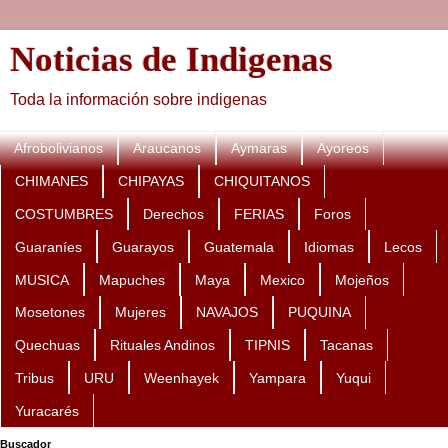
Noticias de Indigenas
Toda la información sobre indigenas
Afrobolivianos
Araucanos
Aymaras
Ayoreos
CHIMANES
CHIPAYAS
CHIQUITANOS
COSTUMBRES
Derechos
FERIAS
Foros
Guaraníes
Guarayos
Guatemala
Idiomas
Lecos
MUSICA
Mapuches
Maya
Mexico
Mojeños
Mosetones
Mujeres
NAVAJOS
PUQUINA
Quechuas
Rituales Andinos
TIPNIS
Tacanas
Tribus
URU
Weenhayek
Yampara
Yuqui
Yuracarés
Buscador