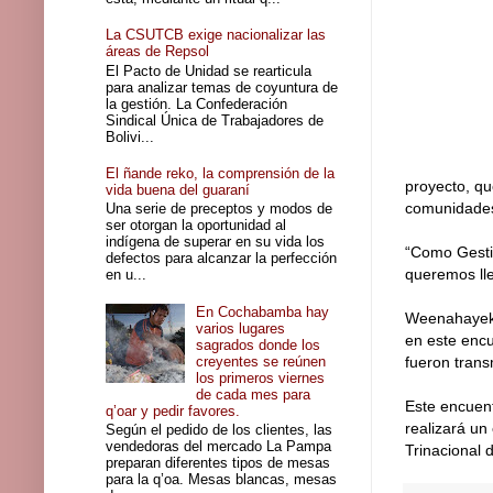
La CSUTCB exige nacionalizar las
áreas de Repsol
El Pacto de Unidad se rearticula
para analizar temas de coyuntura de
la gestión. La Confederación
Sindical Única de Trabajadores de
Bolivi...
El ñande reko, la comprensión de la
proyecto, que
vida buena del guaraní
comunidade
Una serie de preceptos y modos de
ser otorgan la oportunidad al
indígena de superar en su vida los
“Como Gesti
defectos para alcanzar la perfección
queremos lle
en u...
En Cochabamba hay
Weenahayek, 
varios lugares
en este encu
sagrados donde los
creyentes se reúnen
fueron trans
los primeros viernes
de cada mes para
Este encuent
q’oar y pedir favores.
realizará un
Según el pedido de los clientes, las
vendedoras del mercado La Pampa
Trinacional 
preparan diferentes tipos de mesas
para la q’oa. Mesas blancas, mesas