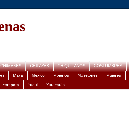
genas
CHIMANES
CHIPAYAS
CHIQUITANOS
COSTUMBRES
es
Maya
Mexico
Mojeños
Mosetones
Mujeres
Yampara
Yuqui
Yuracarés