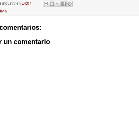
or
industry
en
14:07
livia
comentarios:
r un comentario