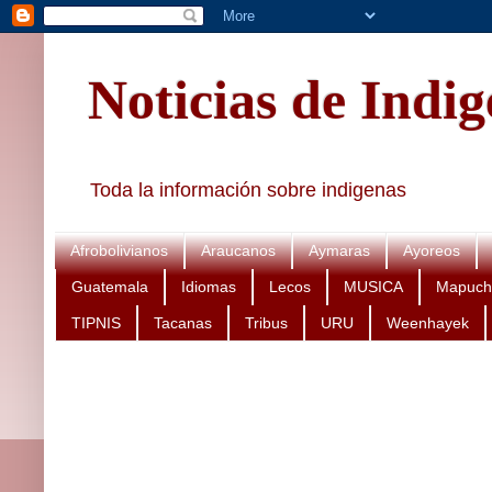
Noticias de Indi
Toda la información sobre indigenas
Afrobolivianos
Araucanos
Aymaras
Ayoreos
Guatemala
Idiomas
Lecos
MUSICA
Mapuch
TIPNIS
Tacanas
Tribus
URU
Weenhayek