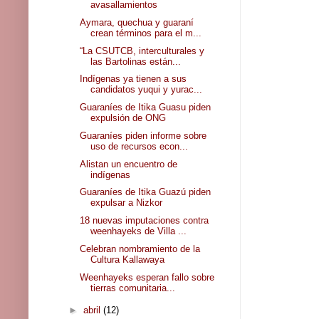
avasallamientos
Aymara, quechua y guaraní
crean términos para el m...
“La CSUTCB, interculturales y
las Bartolinas están...
Indígenas ya tienen a sus
candidatos yuqui y yurac...
Guaraníes de Itika Guasu piden
expulsión de ONG
Guaraníes piden informe sobre
uso de recursos econ...
Alistan un encuentro de
indígenas
Guaraníes de Itika Guazú piden
expulsar a Nizkor
18 nuevas imputaciones contra
weenhayeks de Villa ...
Celebran nombramiento de la
Cultura Kallawaya
Weenhayeks esperan fallo sobre
tierras comunitaria...
►
abril
(12)