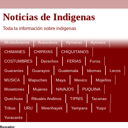
Noticias de Indigenas
Toda la información sobre indigenas
Afrobolivianos
Araucanos
Aymaras
Ayoreos
CHIMANES
CHIPAYAS
CHIQUITANOS
COSTUMBRES
Derechos
FERIAS
Foros
Guaraníes
Guarayos
Guatemala
Idiomas
Lecos
MUSICA
Mapuches
Maya
Mexico
Mojeños
Mosetones
Mujeres
NAVAJOS
PUQUINA
Quechuas
Rituales Andinos
TIPNIS
Tacanas
Tribus
URU
Weenhayek
Yampara
Yuqui
Yuracarés
Buscador