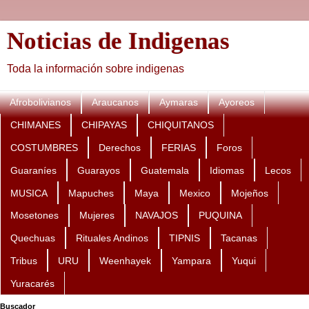
Noticias de Indigenas
Toda la información sobre indigenas
Afrobolivianos
Araucanos
Aymaras
Ayoreos
CHIMANES
CHIPAYAS
CHIQUITANOS
COSTUMBRES
Derechos
FERIAS
Foros
Guaraníes
Guarayos
Guatemala
Idiomas
Lecos
MUSICA
Mapuches
Maya
Mexico
Mojeños
Mosetones
Mujeres
NAVAJOS
PUQUINA
Quechuas
Rituales Andinos
TIPNIS
Tacanas
Tribus
URU
Weenhayek
Yampara
Yuqui
Yuracarés
Buscador