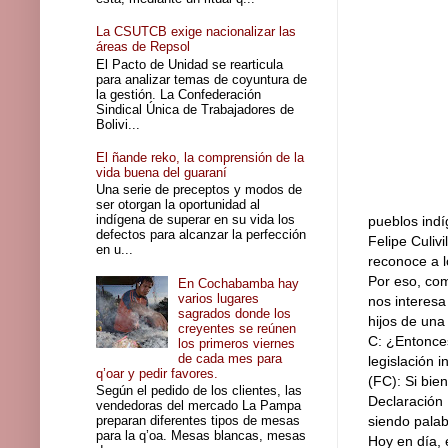
La CSUTCB exige nacionalizar las
áreas de Repsol
El Pacto de Unidad se rearticula
para analizar temas de coyuntura de
la gestión. La Confederación
Sindical Única de Trabajadores de
Bolivi...
El ñande reko, la comprensión de la
vida buena del guaraní
Una serie de preceptos y modos de
ser otorgan la oportunidad al
indígena de superar en su vida los
pueblos indí
defectos para alcanzar la perfección
Felipe Culiv
en u...
reconoce a l
Por eso, co
En Cochabamba hay
varios lugares
nos interesa
sagrados donde los
hijos de una
creyentes se reúnen
C: ¿Entonces
los primeros viernes
de cada mes para
legislación i
q’oar y pedir favores.
(FC): Si bie
Según el pedido de los clientes, las
Declaración 
vendedoras del mercado La Pampa
preparan diferentes tipos de mesas
siendo palab
para la q’oa. Mesas blancas, mesas
Hoy en día, 