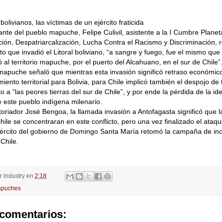
olivianos, las víctimas de un ejército fraticida
ante del pueblo mapuche, Felipe Culivil, asistente a la I Cumbre Planet
ión, Despatriarcalización, Lucha Contra el Racismo y Discriminación, 
to que invadió el Litoral boliviano, “a sangre y fuego, fue el mismo qu
 al territorio mapuche, por el puerto del Alcahuano, en el sur de Chile”
 mapuche señaló que mientras esta invasión significó retraso económic
nto territorial para Bolivia, para Chile implicó también el despojo de t
o a “las peores tierras del sur de Chile”, y por ende la pérdida de la id
este pueblo indígena milenario.
toriador José Bengoa, la llamada invasión a Antofagasta significó que l
hile se concentraran en este conflicto, pero una vez finalizado el ataque
ejército del gobierno de Domingo Santa María retomó la campaña de inc
Chile.
or
industry
en
2:18
puches
comentarios: