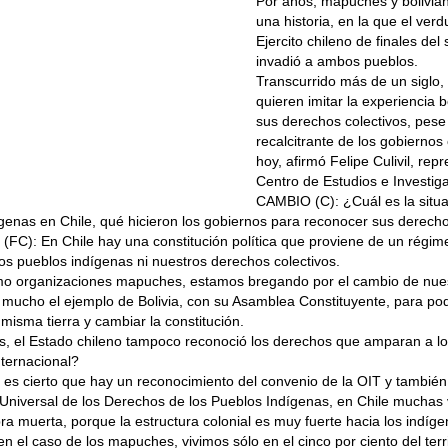
Por años, mapuches y bolivia
una historia, en la que el ver
Ejercito chileno de finales del
invadió a ambos pueblos.
Transcurrido más de un siglo
quieren imitar la experiencia b
sus derechos colectivos, pese 
recalcitrante de los gobiernos
hoy, afirmó Felipe Culivil, rep
Centro de Estudios e Investi
CAMBIO (C): ¿Cuál es la situa
genas en Chile, qué hicieron los gobiernos para reconocer sus derech
il (FC): En Chile hay una constitución política que proviene de un régime
os pueblos indígenas ni nuestros derechos colectivos.
mo organizaciones mapuches, estamos bregando por el cambio de nuest
 mucho el ejemplo de Bolivia, con su Asamblea Constituyente, para p
 misma tierra y cambiar la constitución.
, el Estado chileno tampoco reconoció los derechos que amparan a lo
nternacional?
n es cierto que hay un reconocimiento del convenio de la OIT y tambié
Universal de los Derechos de los Pueblos Indígenas, en Chile muchas
ra muerta, porque la estructura colonial es muy fuerte hacia los indíge
en el caso de los mapuches, vivimos sólo en el cinco por ciento del terr