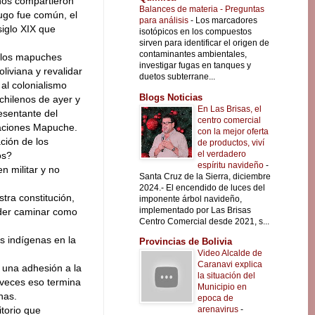
nos compartieron
Balances de materia - Preguntas
dugo fue común, el
para análisis
-
Los marcadores
 siglo XIX que
isotópicos en los compuestos
sirven para identificar el origen de
contaminantes ambientales,
, los mapuches
investigar fugas en tanques y
oliviana y revalidar
duetos subterrane...
al colonialismo
Blogs Noticias
 chilenos de ayer y
En Las Brisas, el
resentante del
centro comercial
gaciones Mapuche.
con la mejor oferta
ción de los
de productos, viví
el verdadero
os?
espíritu navideño
-
n militar y no
Santa Cruz de la Sierra, diciembre
2024.- El encendido de luces del
ra constitución,
imponente árbol navideño,
implementado por Las Brisas
oder caminar como
Centro Comercial desde 2021, s...
s indígenas en la
Provincias de Bolivia
Video Alcalde de
Caranavi explica
n una adhesión a la
la situación del
 veces eso termina
Municipio en
nas.
epoca de
arenavirus
-
itorio que