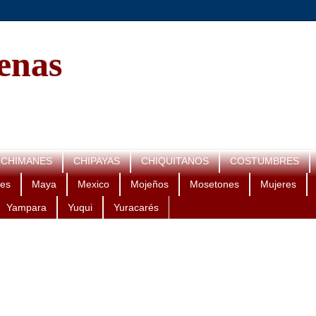
genas
CHIMANES
CHIPAYAS
CHIQUITANOS
COSTUMBRES
es
Maya
Mexico
Mojeños
Mosetones
Mujeres
Yampara
Yuqui
Yuracarés