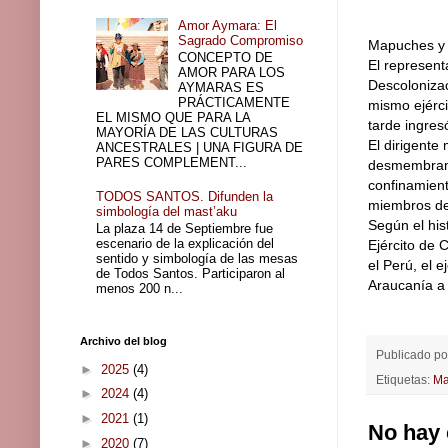
Amor Aymara: El
Sagrado Compromiso
Mapuches y b
CONCEPTO DE
El represent
AMOR PARA LOS
Descolonizac
AYMARAS ES
PRÁCTICAMENTE
mismo ejérci
EL MISMO QUE PARA LA
tarde ingresó
MAYORÍA DE LAS CULTURAS
El dirigente
ANCESTRALES | UNA FIGURA DE
PARES COMPLEMENT...
desmembramie
confinamient
TODOS SANTOS. Difunden la
miembros de 
simbología del mast’aku
Según el his
La plaza 14 de Septiembre fue
escenario de la explicación del
Ejército de C
sentido y simbología de las mesas
el Perú, el 
de Todos Santos. Participaron al
Araucanía a 
menos 200 n...
Archivo del blog
Publicado p
►
2025
(4)
Etiquetas:
Ma
►
2024
(4)
►
2021
(1)
No hay 
►
2020
(7)