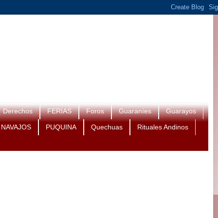
Derechos
FERIAS
Foros
Guaraníes
Guarayos
NAVAJOS
PUQUINA
Quechuas
Rituales Andinos