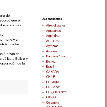
aria de
Aca encuentras
recordó que el
e dos años más
Afrobolivianos
.
Araucanos
o y
Argentina
erritorio y un
AUSTRALIA
entidad de los
Aymaras
Ayoreos
as fuerzas del
Bartolina Sisa
 bélico a Bolivia y
Bolivia
orporación de la
Brasil
CANADA
CHILE
CHIMANES
CHIPAYAS
CHIQUITANOS
CIDOB
Colombia