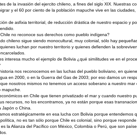
es de la invasión del ejercito chileno, a fines del siglo XIX. Nuestras
igrar y el 60 por ciento de la población mapuche vive en las ciudades
ción de asfixia territorial, de reducción drástica de nuestro espacio y p
endido.
 Chile no reconoce sus derechos como pueblo indígena?
ado chileno sigue siendo monocultural, muy colonial, sólo hay pequeñ
quienes luchan por nuestro territorio y quienes defienden la sobrevive
encarcelados.
les interesa mucho el ejemplo de Bolivia ¿qué similitudes ve en el proc
?
 historia nos reconocemos en las luchas del pueblo boliviano, en quien
Agua en 2000, o en la Guerra del Gas de 2003; por eso damos un resp
rque nosotros mismos no tenemos un acceso soberano a nuestro mar e
o mapuche.
conómicos en Chile que tienen privatizado el mar y cuando nuestro pu
us recursos, no los encontramos, ya no están porque esas transnacion
a Japón o China.
mos estratégicamente en esa lucha con Bolivia porque entendemos 
política, no es tan sólo porque Chile es colonial, sino porque responde
 es la Alianza del Pacífico con México, Colombia o Perú, que son países
dos.