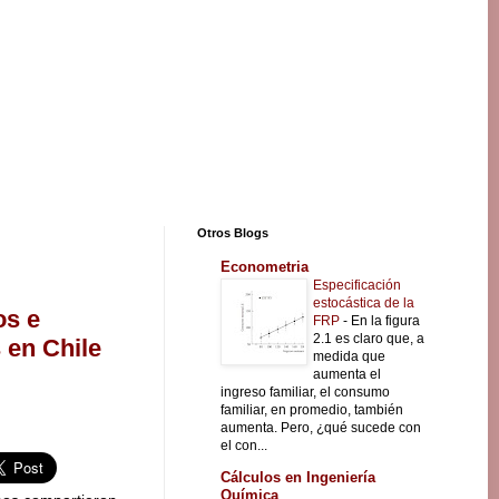
Otros Blogs
Econometria
Especificación
estocástica de la
os e
FRP
-
En la figura
2.1 es claro que, a
 en Chile
medida que
aumenta el
ingreso familiar, el consumo
familiar, en promedio, también
aumenta. Pero, ¿qué sucede con
el con...
Cálculos en Ingeniería
Química