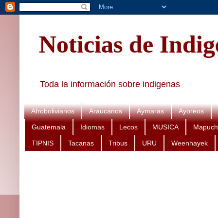
Noticias de Indi
Toda la información sobre indigenas
Afrobolivianos
Araucanos
Aymaras
Ayoreos
Guatemala
Idiomas
Lecos
MUSICA
Mapuch
TIPNIS
Tacanas
Tribus
URU
Weenhayek