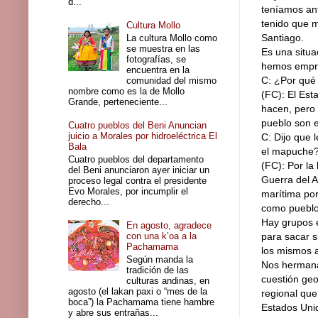
d...
teníamos ant
tenido que m
Cultura Mollo
Santiago.
La cultura Mollo como
se muestra en las
Es una situa
fotografías, se
hemos empr
encuentra en la
C: ¿Por qué
comunidad del mismo
nombre como es la de Mollo
(FC): El Est
Grande, perteneciente...
hacen, pero 
pueblo son 
Cuatro pueblos del Beni Anuncian
juicio a Morales por hidroeléctrica El
C: Dijo que 
Bala
el mapuche
Cuatro pueblos del departamento
(FC): Por la
del Beni anunciaron ayer iniciar un
Guerra del 
proceso legal contra el presidente
Evo Morales, por incumplir el
marítima po
derecho...
como puebl
Hay grupos e
En agosto, agradece
con una k’oa a la
para sacar s
Pachamama
los mismos 
Según manda la
Nos hermana
tradición de las
cuestión geo
culturas andinas, en
agosto (el lakan paxi o “mes de la
regional que
boca”) la Pachamama tiene hambre
Estados Uni
y abre sus entrañas...