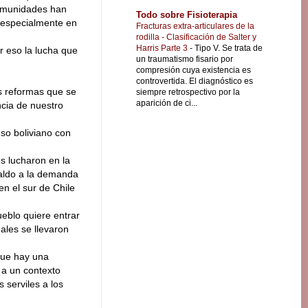
 comunidades han
Todo sobre Fisioterapia
, especialmente en
Fracturas extra-articulares de la
rodilla - Clasificación de Salter y
Harris Parte 3
-
Tipo V. Se trata de
or eso la lucha que
un traumatismo fisario por
compresión cuya existencia es
controvertida. El diagnóstico es
as reformas que se
siempre retrospectivo por la
aparición de ci...
ncia de nuestro
eso boliviano con
es lucharon en la
aldo a la demanda
n el sur de Chile
eblo quiere entrar
ales se llevaron
que hay una
 a un contexto
 serviles a los