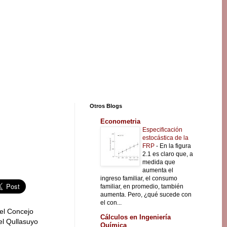
Otros Blogs
Econometria
Especificación
estocástica de la
FRP
-
En la figura
2.1 es claro que, a
medida que
aumenta el
ingreso familiar, el consumo
familiar, en promedio, también
aumenta. Pero, ¿qué sucede con
el con...
el Concejo
Cálculos en Ingeniería
el Qullasuyo
Química