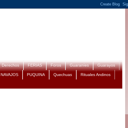
Derechos
FERIAS
Foros
Guaraníes
Guarayos
NAVAJOS
PUQUINA
Quechuas
Rituales Andinos