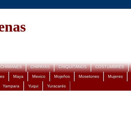
genas
CHIMANES
CHIPAYAS
CHIQUITANOS
COSTUMBRES
es
Maya
Mexico
Mojeños
Mosetones
Mujeres
Yampara
Yuqui
Yuracarés