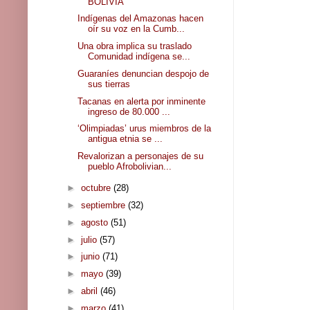
BOLIVIA
Indígenas del Amazonas hacen
oír su voz en la Cumb...
Una obra implica su traslado
Comunidad indígena se...
Guaraníes denuncian despojo de
sus tierras
Tacanas en alerta por inminente
ingreso de 80.000 ...
‘Olimpiadas’ urus miembros de la
antigua etnia se ...
Revalorizan a personajes de su
pueblo Afrobolivian...
►
octubre
(28)
►
septiembre
(32)
►
agosto
(51)
►
julio
(57)
►
junio
(71)
►
mayo
(39)
►
abril
(46)
►
marzo
(41)