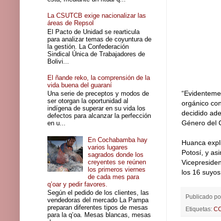
La CSUTCB exige nacionalizar las
áreas de Repsol
El Pacto de Unidad se rearticula
para analizar temas de coyuntura de
la gestión. La Confederación
Sindical Única de Trabajadores de
Bolivi...
El ñande reko, la comprensión de la
vida buena del guaraní
“Evidenteme
Una serie de preceptos y modos de
ser otorgan la oportunidad al
orgánico con
indígena de superar en su vida los
decidido ade
defectos para alcanzar la perfección
Género del 
en u...
En Cochabamba hay
Huanca expli
varios lugares
Potosí, y as
sagrados donde los
creyentes se reúnen
Vicepresiden
los primeros viernes
los 16 suyo
de cada mes para
q’oar y pedir favores.
Según el pedido de los clientes, las
Publicado p
vendedoras del mercado La Pampa
preparan diferentes tipos de mesas
Etiquetas:
C
para la q’oa. Mesas blancas, mesas