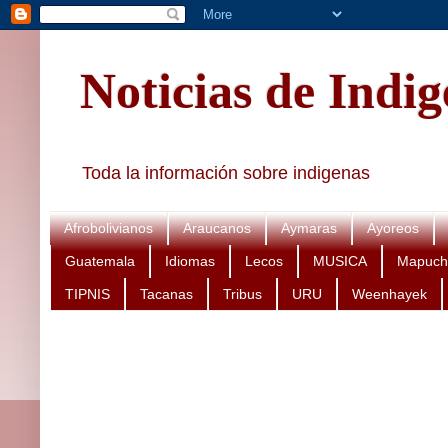
Noticias de Indi
Toda la información sobre indigenas
Afrobolivianos
Araucanos
Aymaras
Ayoreos
Guatemala
Idiomas
Lecos
MUSICA
Mapuch
TIPNIS
Tacanas
Tribus
URU
Weenhayek