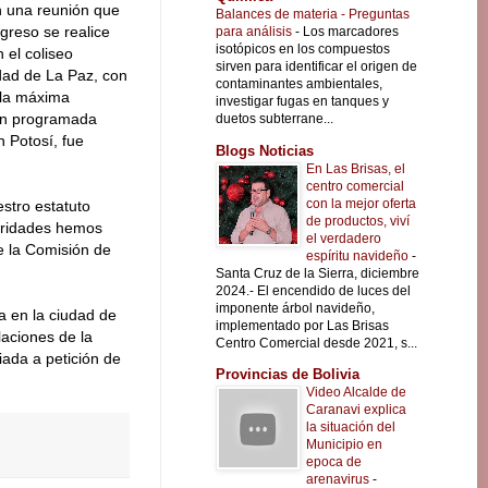
n una reunión que
Balances de materia - Preguntas
greso se realice
para análisis
-
Los marcadores
isotópicos en los compuestos
 el coliseo
sirven para identificar el origen de
udad de La Paz, con
contaminantes ambientales,
o la máxima
investigar fugas en tanques y
ión programada
duetos subterrane...
n Potosí, fue
Blogs Noticias
En Las Brisas, el
centro comercial
con la mejor oferta
stro estatuto
de productos, viví
toridades hemos
el verdadero
de la Comisión de
espíritu navideño
-
Santa Cruz de la Sierra, diciembre
2024.- El encendido de luces del
imponente árbol navideño,
a en la ciudad de
implementado por Las Brisas
laciones de la
Centro Comercial desde 2021, s...
iada a petición de
Provincias de Bolivia
Video Alcalde de
Caranavi explica
la situación del
Municipio en
epoca de
arenavirus
-