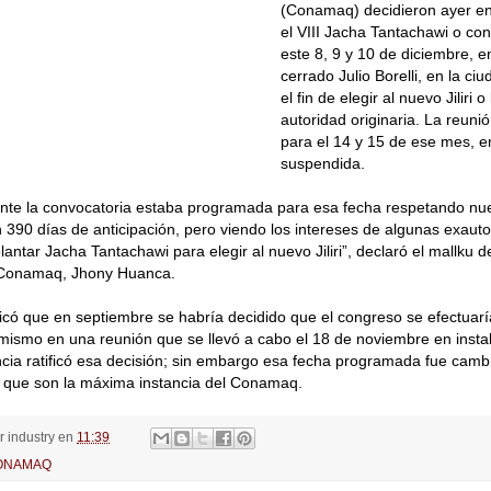
(Conamaq) decidieron ayer e
el VIII Jacha Tantachawi o con
este 8, 9 y 10 de diciembre, en
cerrado Julio Borelli, en la ci
el fin de elegir al nuevo Jiliri 
autoridad originaria. La reun
para el 14 y 15 de ese mes, e
suspendida.
nte la convocatoria estaba programada para esa fecha respetando nue
 390 días de anticipación, pero viendo los intereses de algunas exau
lantar Jacha Tantachawi para elegir al nuevo Jiliri”, declaró el mallku 
Conamaq, Jhony Huanca.
có que en septiembre se habría decidido que el congreso se efectuarí
imismo en una reunión que se llevó a cabo el 18 de noviembre en insta
cia ratificó esa decisión; sin embargo esa fecha programada fue camb
s que son la máxima instancia del Conamaq.
or
industry
en
11:39
ONAMAQ