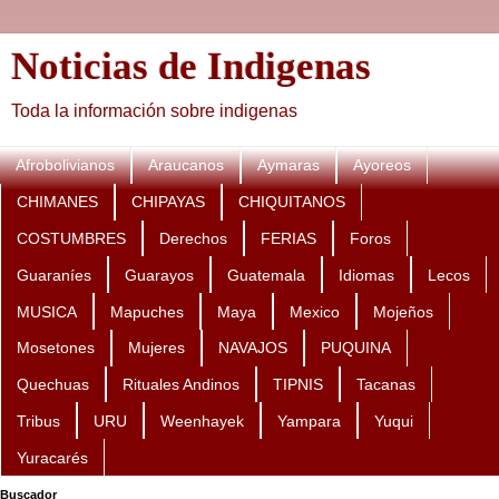
Noticias de Indigenas
Toda la información sobre indigenas
Afrobolivianos
Araucanos
Aymaras
Ayoreos
CHIMANES
CHIPAYAS
CHIQUITANOS
COSTUMBRES
Derechos
FERIAS
Foros
Guaraníes
Guarayos
Guatemala
Idiomas
Lecos
MUSICA
Mapuches
Maya
Mexico
Mojeños
Mosetones
Mujeres
NAVAJOS
PUQUINA
Quechuas
Rituales Andinos
TIPNIS
Tacanas
Tribus
URU
Weenhayek
Yampara
Yuqui
Yuracarés
Buscador