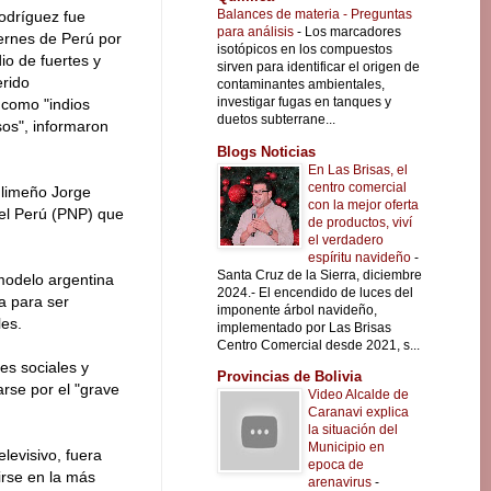
Balances de materia - Preguntas
odríguez fue
para análisis
-
Los marcadores
ernes de Perú por
isotópicos en los compuestos
o de fuertes y
sirven para identificar el origen de
erido
contaminantes ambientales,
investigar fugas en tanques y
 como "indios
duetos subterrane...
sos", informaron
Blogs Noticias
En Las Brisas, el
centro comercial
 limeño Jorge
con la mejor oferta
del Perú (PNP) que
de productos, viví
el verdadero
espíritu navideño
-
Santa Cruz de la Sierra, diciembre
modelo argentina
2024.- El encendido de luces del
a para ser
imponente árbol navideño,
les.
implementado por Las Brisas
Centro Comercial desde 2021, s...
es sociales y
Provincias de Bolivia
arse por el "grave
Video Alcalde de
Caranavi explica
la situación del
Municipio en
levisivo, fuera
epoca de
irse en la más
arenavirus
-