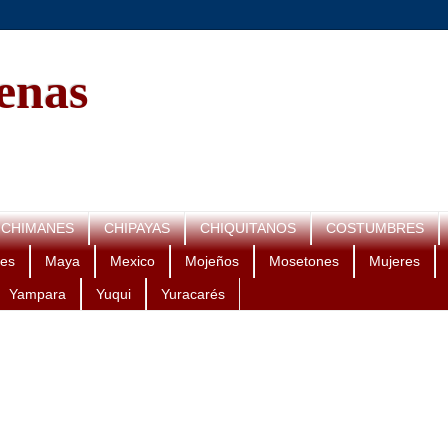
genas
CHIMANES
CHIPAYAS
CHIQUITANOS
COSTUMBRES
es
Maya
Mexico
Mojeños
Mosetones
Mujeres
Yampara
Yuqui
Yuracarés