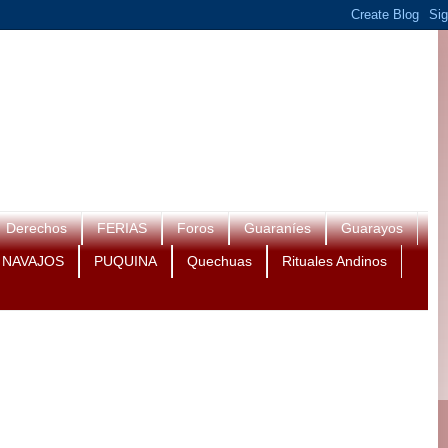
Derechos
FERIAS
Foros
Guaraníes
Guarayos
NAVAJOS
PUQUINA
Quechuas
Rituales Andinos