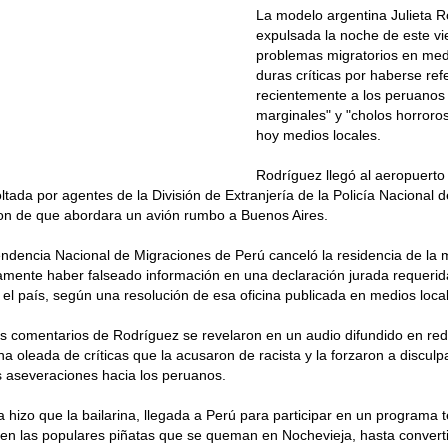
La modelo argentina Julieta R
expulsada la noche de este vi
problemas migratorios en medi
duras críticas por haberse ref
recientemente a los peruanos
marginales" y "cholos horroro
hoy medios locales.
Rodríguez llegó al aeropuerto
tada por agentes de la División de Extranjería de la Policía Nacional 
on de que abordara un avión rumbo a Buenos Aires.
ndencia Nacional de Migraciones de Perú canceló la residencia de la 
mente haber falseado información en una declaración jurada requerid
 el país, según una resolución de esa oficina publicada en medios loca
s comentarios de Rodríguez se revelaron en un audio difundido en red
na oleada de críticas que la acusaron de racista y la forzaron a disculp
s aseveraciones hacia los peruanos.
 hizo que la bailarina, llegada a Perú para participar en un programa te
en las populares piñatas que se queman en Nochevieja, hasta convert