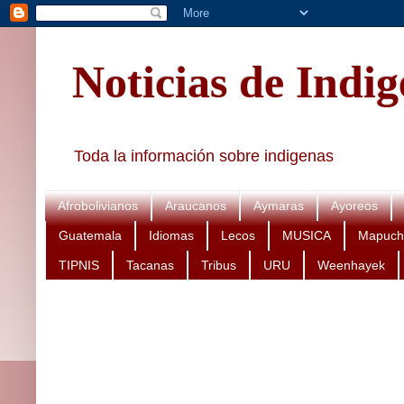
Noticias de Indi
Toda la información sobre indigenas
Afrobolivianos
Araucanos
Aymaras
Ayoreos
Guatemala
Idiomas
Lecos
MUSICA
Mapuch
TIPNIS
Tacanas
Tribus
URU
Weenhayek