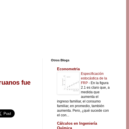
Otros Blogs
Econometria
Especificación
estocástica de la
ruanos fue
FRP
-
En la figura
2.1 es claro que, a
medida que
aumenta el
ingreso familiar, el consumo
familiar, en promedio, también
aumenta. Pero, ¿qué sucede con
el con...
Cálculos en Ingeniería
Química