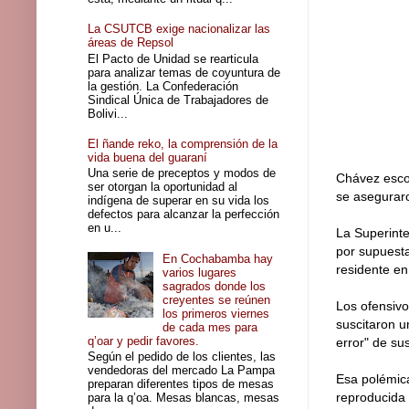
La CSUTCB exige nacionalizar las
áreas de Repsol
El Pacto de Unidad se rearticula
para analizar temas de coyuntura de
la gestión. La Confederación
Sindical Única de Trabajadores de
Bolivi...
El ñande reko, la comprensión de la
vida buena del guaraní
Una serie de preceptos y modos de
Chávez escol
ser otorgan la oportunidad al
se asegurar
indígena de superar en su vida los
defectos para alcanzar la perfección
en u...
La Superinte
por supuesta
En Cochabamba hay
residente en
varios lugares
sagrados donde los
creyentes se reúnen
Los ofensivo
los primeros viernes
suscitaron u
de cada mes para
q’oar y pedir favores.
error" de su
Según el pedido de los clientes, las
vendedoras del mercado La Pampa
Esa polémica
preparan diferentes tipos de mesas
reproducida 
para la q’oa. Mesas blancas, mesas