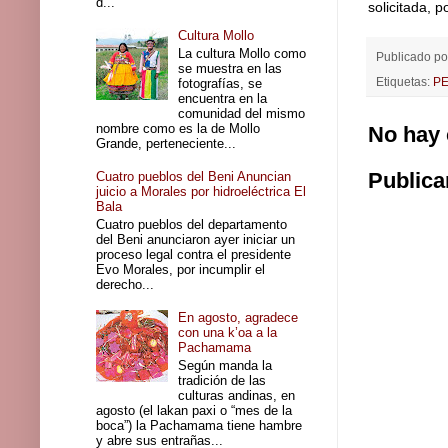
d...
solicitada, 
Cultura Mollo
La cultura Mollo como
Publicado p
se muestra en las
Etiquetas:
P
fotografías, se
encuentra en la
comunidad del mismo
nombre como es la de Mollo
No hay 
Grande, perteneciente...
Publica
Cuatro pueblos del Beni Anuncian
juicio a Morales por hidroeléctrica El
Bala
Cuatro pueblos del departamento
del Beni anunciaron ayer iniciar un
proceso legal contra el presidente
Evo Morales, por incumplir el
derecho...
En agosto, agradece
con una k’oa a la
Pachamama
Según manda la
tradición de las
culturas andinas, en
agosto (el lakan paxi o “mes de la
boca”) la Pachamama tiene hambre
y abre sus entrañas...