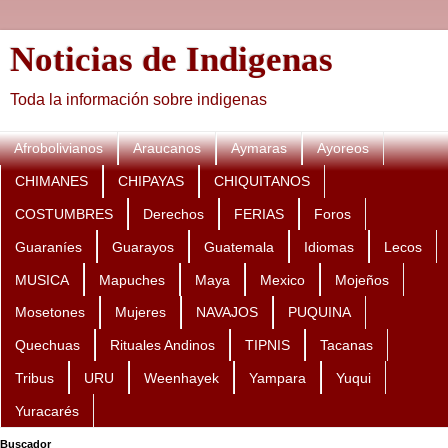
Noticias de Indigenas
Toda la información sobre indigenas
Afrobolivianos
Araucanos
Aymaras
Ayoreos
CHIMANES
CHIPAYAS
CHIQUITANOS
COSTUMBRES
Derechos
FERIAS
Foros
Guaraníes
Guarayos
Guatemala
Idiomas
Lecos
MUSICA
Mapuches
Maya
Mexico
Mojeños
Mosetones
Mujeres
NAVAJOS
PUQUINA
Quechuas
Rituales Andinos
TIPNIS
Tacanas
Tribus
URU
Weenhayek
Yampara
Yuqui
Yuracarés
Buscador