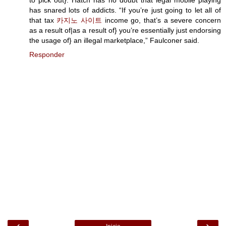
to pick out}. Hatch has no doubt that legal mobile playing
has snared lots of addicts. “If you’re just going to let all of
that tax
카지노 사이트
income go, that’s a severe concern
as a result of|as a result of} you’re essentially just endorsing
the usage of} an illegal marketplace,” Faulconer said.
Responder
‹
›