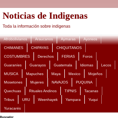
Noticias de Indigenas
Toda la información sobre indigenas
Afrobolivianos
Araucanos
Aymaras
Ayoreos
CHIMANES
CHIPAYAS
CHIQUITANOS
COSTUMBRES
Derechos
FERIAS
Foros
Guaraníes
Guarayos
Guatemala
Idiomas
Lecos
MUSICA
Mapuches
Maya
Mexico
Mojeños
Mosetones
Mujeres
NAVAJOS
PUQUINA
Quechuas
Rituales Andinos
TIPNIS
Tacanas
Tribus
URU
Weenhayek
Yampara
Yuqui
Yuracarés
Buscador