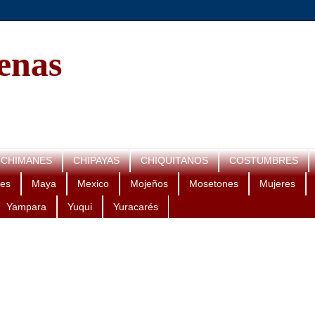
genas
CHIMANES
CHIPAYAS
CHIQUITANOS
COSTUMBRES
es
Maya
Mexico
Mojeños
Mosetones
Mujeres
Yampara
Yuqui
Yuracarés