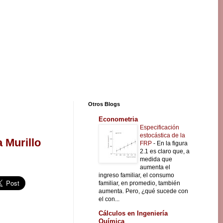
Otros Blogs
Econometria
Especificación
estocástica de la
a Murillo
FRP
-
En la figura
2.1 es claro que, a
medida que
aumenta el
ingreso familiar, el consumo
familiar, en promedio, también
aumenta. Pero, ¿qué sucede con
el con...
Cálculos en Ingeniería
Química