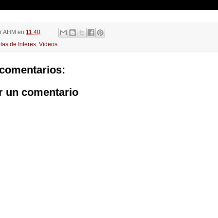
r
AHM
en
11:40
tas de Interes
,
Videos
comentarios:
r un comentario