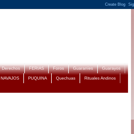
Derechos
FERIAS
Foros
Guaraníes
Guarayos
NAVAJOS
PUQUINA
Quechuas
Rituales Andinos