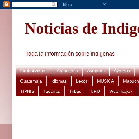
Noticias de Indi
Toda la información sobre indigenas
Afrobolivianos
Araucanos
Aymaras
Ayoreos
Guatemala
Idiomas
Lecos
MUSICA
Mapuch
TIPNIS
Tacanas
Tribus
URU
Weenhayek