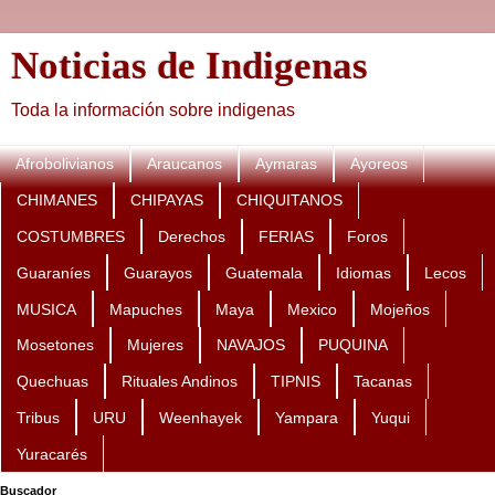
Noticias de Indigenas
Toda la información sobre indigenas
Afrobolivianos
Araucanos
Aymaras
Ayoreos
CHIMANES
CHIPAYAS
CHIQUITANOS
COSTUMBRES
Derechos
FERIAS
Foros
Guaraníes
Guarayos
Guatemala
Idiomas
Lecos
MUSICA
Mapuches
Maya
Mexico
Mojeños
Mosetones
Mujeres
NAVAJOS
PUQUINA
Quechuas
Rituales Andinos
TIPNIS
Tacanas
Tribus
URU
Weenhayek
Yampara
Yuqui
Yuracarés
Buscador