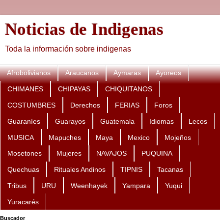
Noticias de Indigenas
Toda la información sobre indigenas
Afrobolivianos
Araucanos
Aymaras
Ayoreos
CHIMANES
CHIPAYAS
CHIQUITANOS
COSTUMBRES
Derechos
FERIAS
Foros
Guaraníes
Guarayos
Guatemala
Idiomas
Lecos
MUSICA
Mapuches
Maya
Mexico
Mojeños
Mosetones
Mujeres
NAVAJOS
PUQUINA
Quechuas
Rituales Andinos
TIPNIS
Tacanas
Tribus
URU
Weenhayek
Yampara
Yuqui
Yuracarés
Buscador