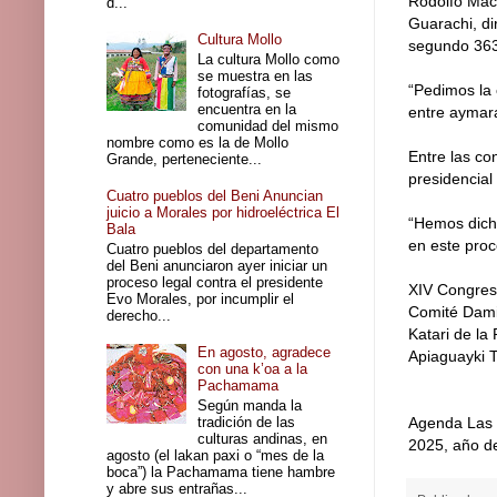
Rodolfo Mach
d...
Guarachi, di
Cultura Mollo
segundo 363 
La cultura Mollo como
se muestra en las
“Pedimos la 
fotografías, se
encuentra en la
entre aymara
comunidad del mismo
nombre como es la de Mollo
Entre las co
Grande, perteneciente...
presidencial
Cuatro pueblos del Beni Anuncian
juicio a Morales por hidroeléctrica El
“Hemos dich
Bala
en este proc
Cuatro pueblos del departamento
del Beni anunciaron ayer iniciar un
proceso legal contra el presidente
XIV Congre
Evo Morales, por incumplir el
Comité Dami
derecho...
Katari de la
En agosto, agradece
Apiaguayki 
con una k’oa a la
Pachamama
Según manda la
tradición de las
Agenda Las c
culturas andinas, en
2025, año de
agosto (el lakan paxi o “mes de la
boca”) la Pachamama tiene hambre
y abre sus entrañas...