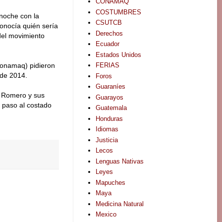
CONAMAQ
COSTUMBRES
anoche con la
CSUTCB
conocía quién sería
Derechos
del movimiento
Ecuador
Estados Unidos
FERIAS
(Conamaq) pidieron
 de 2014.
Foros
Guaraníes
s Romero y sus
Guarayos
 paso al costado
Guatemala
Honduras
Idiomas
Justicia
Lecos
Lenguas Nativas
Leyes
Mapuches
Maya
Medicina Natural
Mexico