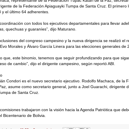
aca, representante de la Federación Túpac Katari de la Paz, secretari
rigente de la Federación Apiaguayki Tumpa de Santa Cruz. El primero l
y el último 64 adherentes.
coordinación con todos los ejecutivos departamentales para llevar adel
s, quechuas y guaraníes”, dijo Maturano.
nclusiones del congreso campesino y la nueva dirigencia se realizó el 
 Evo Morales y Álvaro García Linera para las elecciones generales de 
o que, este binomio, tenemos que seguir profundizando para que si
eso de cambio”, dijo el dirigente campesino, según reportó ABI.
so
án Condori es el nuevo secretario ejecutivo. Rodolfo Machaca, de la 
 Paz, asume como secretario general, junto a Joel Guarachi, dirigente 
Tumpa de Santa Cruz.
omisiones trabajaron con la visión hacia la Agenda Patriótica que de
l Bicentenario de Bolivia.