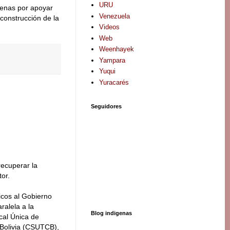
URU
genas por apoyar
Venezuela
 construcción de la
Videos
Web
Weenhayek
Yampara
Yuqui
Yuracarés
Seguidores
recuperar la
tor.
icos al Gobierno
ralela a la
Blog indigenas
ical Única de
Bolivia (CSUTCB),