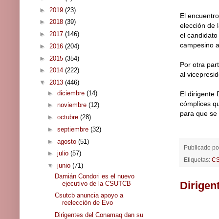
►
2019
(23)
El encuentro
►
2018
(39)
elección de 
►
2017
(146)
el candidato
campesino a 
►
2016
(204)
►
2015
(354)
Por otra par
►
2014
(222)
al vicepresi
▼
2013
(446)
►
diciembre
(14)
El dirigente
cómplices qu
►
noviembre
(12)
para que se 
►
octubre
(28)
►
septiembre
(32)
►
agosto
(51)
Publicado p
►
julio
(57)
Etiquetas:
C
▼
junio
(71)
Damián Condori es el nuevo
Dirigen
ejecutivo de la CSUTCB
Csutcb anuncia apoyo a
reelección de Evo
Dirigentes del Conamaq dan su