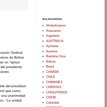
Aca encuentras
Afrobolivianos
Araucanos
Argentina
AUSTRALIA
Aymaras
Ayoreos
ración Sindical
Bartolina Sisa
inos de Bolivia
Bolivia
Paz un “apoyo
Brasil
 del presidente
ciones
CANADA
CHILE
CHIMANES
ble del presídium
CHIPAYAS
ormó que como
CHIQUITANOS
te una unanimidad
CIDOB
ico. “La unidad
Colombia