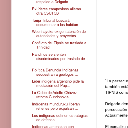
respaldo a Delgado
Exlíderes campesinos alistan
otra CSUTCB
Tarija Tribunal buscará
documentar a los habitan...
Weenhayeks exigen atención de
autoridades y proyectos
Conflicto del Tipnis se traslada a
Trinidad
Pandinos se sienten
discriminados por traslado de
...
Política Denuncia Indígenas
secuestran a geólogos ...
“La persecuc
Líder indígena argentino pide la
mediación del Pap...
también está
TIPNIS como
La Cidob de Adolfo Chávez
retoma Gundonovia
Delgado denu
Indígenas munduruku liberan
rehenes pero expulsan ...
persecución 
Actualmente,
Los indígenas definen estrategias
de defensa
El exmallku 
Indígenas amenazan con