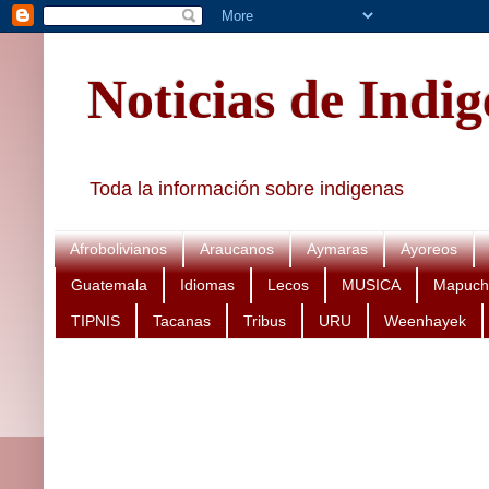
Noticias de Indi
Toda la información sobre indigenas
Afrobolivianos
Araucanos
Aymaras
Ayoreos
Guatemala
Idiomas
Lecos
MUSICA
Mapuch
TIPNIS
Tacanas
Tribus
URU
Weenhayek