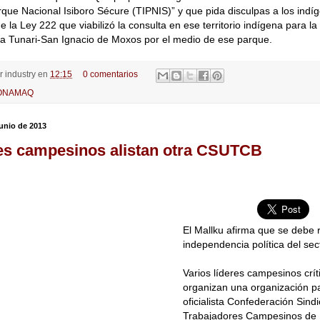
que Nacional Isiboro Sécure (TIPNIS)” y que pida disculpas a los indí
e la Ley 222 que viabilizó la consulta en ese territorio indígena para la
lla Tunari-San Ignacio de Moxos por el medio de ese parque.
or
industry
en
12:15
0 comentarios
ONAMAQ
junio de 2013
es campesinos alistan otra CSUTCB
El Mallku afirma que se debe 
independencia política del sec
Varios líderes campesinos crít
organizan una organización pa
oficialista Confederación Sind
Trabajadores Campesinos de 