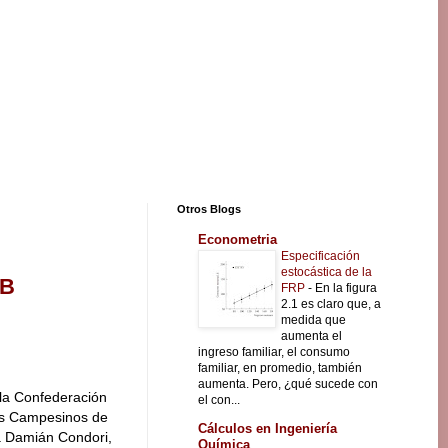
Otros Blogs
Econometria
Especificación
estocástica de la
CB
FRP
-
En la figura
2.1 es claro que, a
medida que
aumenta el
ingreso familiar, el consumo
familiar, en promedio, también
aumenta. Pero, ¿qué sucede con
 la Confederación
el con...
es Campesinos de
Cálculos en Ingeniería
a Damián Condori,
Química