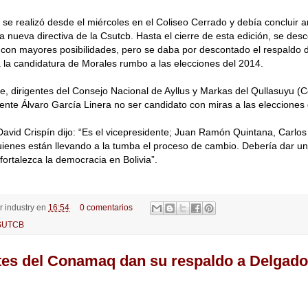
 se realizó desde el miércoles en el Coliseo Cerrado y debía concluir 
la nueva directiva de la Csutcb. Hasta el cierre de esta edición, se des
 con mayores posibilidades, pero se daba por descontado el respaldo 
la candidatura de Morales rumbo a las elecciones del 2014.
te, dirigentes del Consejo Nacional de Ayllus y Markas del Qullasuyu 
dente Álvaro García Linera no ser candidato con miras a las elecciones
 David Crispín dijo: “Es el vicepresidente; Juan Ramón Quintana, Carlo
ienes están llevando a la tumba el proceso de cambio. Debería dar un
fortalezca la democracia en Bolivia”.
or
industry
en
16:54
0 comentarios
SUTCB
tes del Conamaq dan su respaldo a Delgado