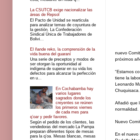
La CSUTCB exige nacionalizar las
áreas de Repsol
El Pacto de Unidad se rearticula
para analizar temas de coyuntura de
la gestión. La Confederación
Sindical Única de Trabajadores de
Bolivi...
El ñande reko, la comprensión de la
nuevo Comité
vida buena del guaraní
próximos añ
Una serie de preceptos y modos de
ser otorgan la oportunidad al
indígena de superar en su vida los
“Estamos co
defectos para alcanzar la perfección
tiene la lab
en u...
Leonardo Mat
En Cochabamba hay
Chuquisaca.
varios lugares
sagrados donde los
creyentes se reúnen
Añadió que l
los primeros viernes
normalidad.
de cada mes para
q’oar y pedir favores.
Nuevo Comit
Según el pedido de los clientes, las
vendedoras del mercado La Pampa
preparan diferentes tipos de mesas
En el nuevo 
para la q’oa. Mesas blancas, mesas