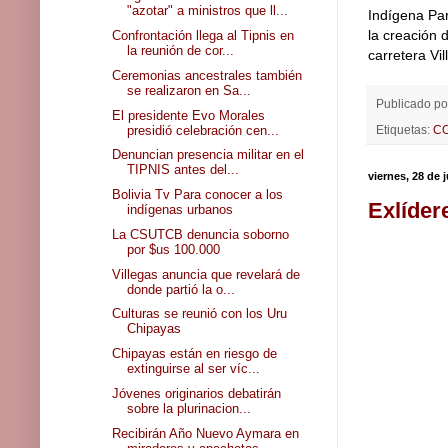
"azotar" a ministros que ll...
Indígena Par
la creación d
Confrontación llega al Tipnis en
la reunión de cor...
carretera Vi
Ceremonias ancestrales también
se realizaron en Sa...
Publicado p
El presidente Evo Morales
presidió celebración cen...
Etiquetas:
C
Denuncian presencia militar en el
TIPNIS antes del...
viernes, 28 de 
Bolivia Tv Para conocer a los
Exlíder
indígenas urbanos
La CSUTCB denuncia soborno
por $us 100.000
Villegas anuncia que revelará de
donde partió la o...
Culturas se reunió con los Uru
Chipayas
Chipayas están en riesgo de
extinguirse al ser víc...
Jóvenes originarios debatirán
sobre la plurinacion...
Recibirán Año Nuevo Aymara en