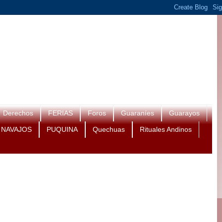
Derechos
FERIAS
Foros
Guaraníes
Guarayos
NAVAJOS
PUQUINA
Quechuas
Rituales Andinos