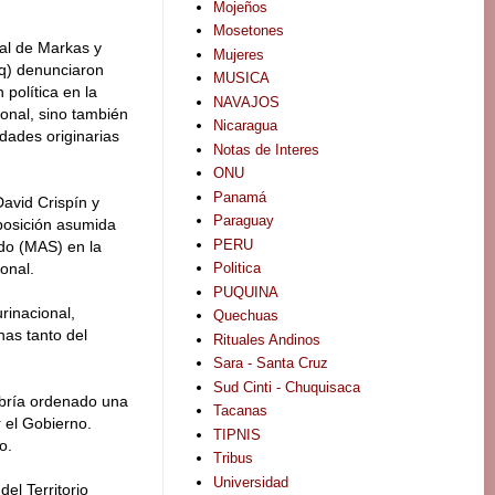
Mojeños
Mosetones
al de Markas y
Mujeres
q) denunciaron
MUSICA
 política en la
NAVAJOS
ional, sino también
Nicaragua
idades originarias
Notas de Interes
ONU
Panamá
avid Crispín y
Paraguay
 posición asumida
PERU
do (MAS) en la
onal.
Politica
PUQUINA
rinacional,
Quechuas
nas tanto del
Rituales Andinos
Sara - Santa Cruz
Sud Cinti - Chuquisaca
abría ordenado una
Tacanas
r el Gobierno.
TIPNIS
o.
Tribus
Universidad
el Territorio