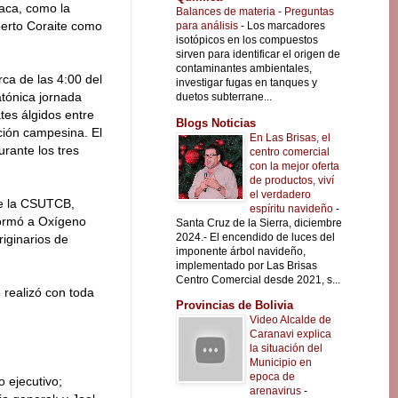
aca, como la
Balances de materia - Preguntas
erto Coraite como
para análisis
-
Los marcadores
isotópicos en los compuestos
sirven para identificar el origen de
contaminantes ambientales,
rca de las 4:00 del
investigar fugas en tanques y
tónica jornada
duetos subterrane...
tes álgidos entre
Blogs Noticias
ción campesina. El
En Las Brisas, el
rante los tres
centro comercial
con la mejor oferta
de productos, viví
el verdadero
de la CSUTCB,
espíritu navideño
-
nformó a Oxígeno
Santa Cruz de la Sierra, diciembre
2024.- El encendido de luces del
iginarios de
imponente árbol navideño,
implementado por Las Brisas
Centro Comercial desde 2021, s...
 realizó con toda
Provincias de Bolivia
Video Alcalde de
Caranavi explica
la situación del
Municipio en
epoca de
 ejecutivo;
arenavirus
-