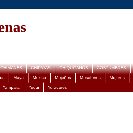
genas
CHIMANES
CHIPAYAS
CHIQUITANOS
COSTUMBRES
es
Maya
Mexico
Mojeños
Mosetones
Mujeres
Yampara
Yuqui
Yuracarés