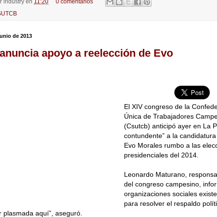
or
industry
en
11:20
0 comentarios
SUTCB
junio de 2013
anuncia apoyo a reelección de Evo
El XIV congreso de la Confede
Única de Trabajadores Campes
(Csutcb) anticipó ayer en La 
contundente” a la candidatura
Evo Morales rumbo a las elec
presidenciales del 2014.
Leonardo Maturano, responsa
del congreso campesino, inf
organizaciones sociales exis
para resolver el respaldo polít
r plasmada aquí”, aseguró.