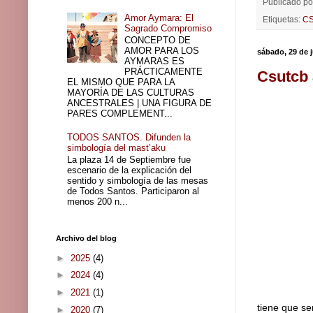
Publicado p
Amor Aymara: El
Etiquetas:
C
Sagrado Compromiso
CONCEPTO DE
AMOR PARA LOS
sábado, 29 de 
AYMARAS ES
PRÁCTICAMENTE
Csutcb 
EL MISMO QUE PARA LA
MAYORÍA DE LAS CULTURAS
ANCESTRALES | UNA FIGURA DE
PARES COMPLEMENT...
TODOS SANTOS. Difunden la
simbología del mast’aku
La plaza 14 de Septiembre fue
escenario de la explicación del
sentido y simbología de las mesas
de Todos Santos. Participaron al
menos 200 n...
Archivo del blog
►
2025
(4)
►
2024
(4)
►
2021
(1)
tiene que se
►
2020
(7)