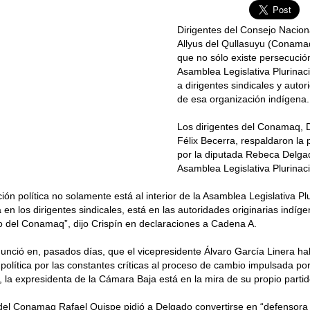
Dirigentes del Consejo Nacion
Allyus del Qullasuyu (Conama
que no sólo existe persecución
Asamblea Legislativa Plurinac
a dirigentes sindicales y autor
de esa organización indígena.
Los dirigentes del Conamaq, D
Félix Becerra, respaldaron la
por la diputada Rebeca Delga
Asamblea Legislativa Plurinaci
ión política no solamente está al interior de la Asamblea Legislativa Plu
 en los dirigentes sindicales, está en las autoridades originarias indíge
 del Conamaq”, dijo Crispín en declaraciones a Cadena A.
nció en, pasados días, que el vicepresidente Álvaro García Linera h
política por las constantes críticas al proceso de cambio impulsada po
 la expresidenta de la Cámara Baja está en la mira de su propio partid
del Conamaq Rafael Quispe pidió a Delgado convertirse en “defensora d