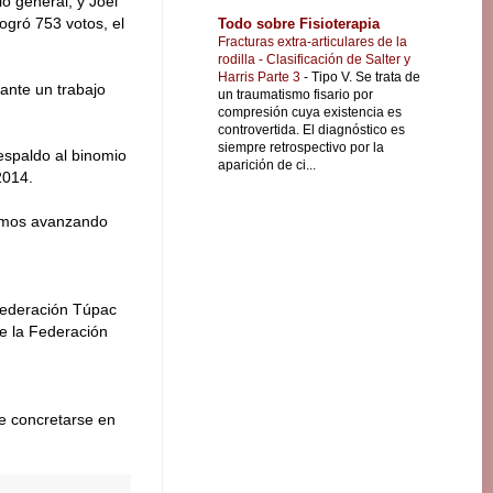
o general; y Joel
ogró 753 votos, el
Todo sobre Fisioterapia
Fracturas extra-articulares de la
rodilla - Clasificación de Salter y
Harris Parte 3
-
Tipo V. Se trata de
ante un trabajo
un traumatismo fisario por
compresión cuya existencia es
controvertida. El diagnóstico es
siempre retrospectivo por la
respaldo al binomio
aparición de ci...
2014.
gamos avanzando
Federación Túpac
de la Federación
be concretarse en