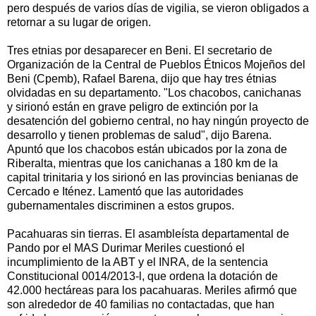
pero después de varios días de vigilia, se vieron obligados a
retornar a su lugar de origen.
Tres etnias por desaparecer en Beni. El secretario de
Organización de la Central de Pueblos Étnicos Mojeños del
Beni (Cpemb), Rafael Barena, dijo que hay tres étnias
olvidadas en su departamento. "Los chacobos, canichanas
y sirionó están en grave peligro de extinción por la
desatención del gobierno central, no hay ningún proyecto de
desarrollo y tienen problemas de salud", dijo Barena.
Apuntó que los chacobos están ubicados por la zona de
Riberalta, mientras que los canichanas a 180 km de la
capital trinitaria y los sirionó en las provincias benianas de
Cercado e Iténez. Lamentó que las autoridades
gubernamentales discriminen a estos grupos.
Pacahuaras sin tierras. El asambleísta departamental de
Pando por el MAS Durimar Meriles cuestionó el
incumplimiento de la ABT y el INRA, de la sentencia
Constitucional 0014/2013-l, que ordena la dotación de
42.000 hectáreas para los pacahuaras. Meriles afirmó que
son alrededor de 40 familias no contactadas, que han