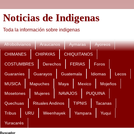
Noticias de Indigenas
Toda la información sobre indigenas
Afrobolivianos
Araucanos
Aymaras
Ayoreos
CHIMANES
CHIPAYAS
CHIQUITANOS
COSTUMBRES
Derechos
FERIAS
Foros
Guaraníes
Guarayos
Guatemala
Idiomas
Lecos
MUSICA
Mapuches
Maya
Mexico
Mojeños
Mosetones
Mujeres
NAVAJOS
PUQUINA
Quechuas
Rituales Andinos
TIPNIS
Tacanas
Tribus
URU
Weenhayek
Yampara
Yuqui
Yuracarés
Buscador