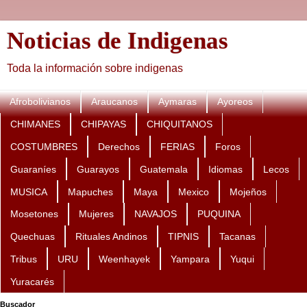
Noticias de Indigenas
Toda la información sobre indigenas
Afrobolivianos
Araucanos
Aymaras
Ayoreos
CHIMANES
CHIPAYAS
CHIQUITANOS
COSTUMBRES
Derechos
FERIAS
Foros
Guaraníes
Guarayos
Guatemala
Idiomas
Lecos
MUSICA
Mapuches
Maya
Mexico
Mojeños
Mosetones
Mujeres
NAVAJOS
PUQUINA
Quechuas
Rituales Andinos
TIPNIS
Tacanas
Tribus
URU
Weenhayek
Yampara
Yuqui
Yuracarés
Buscador