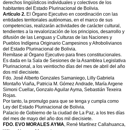
derechos lingüísticos individuales y colectivos de los
habitantes del Estado Plurinacional de Bolivia.
Artículo 2.
El Órgano Ejecutivo en coordinación con las
entidades territoriales autónomas, en el marco de sus
competencias,
realizarán actividades de carácter cultural,
tendientes a la revalorización de los principios, desarrollo y
difusión de las Lenguas y Culturas de las Naciones y
Pueblos Indígena Originario Campesinos y Afrobolivianos
del Estado Plurinacional de Bolivia.
Remítase al Órgano Ejecutivo para fines constitucionales.
Es dada en la Sala de Sesiones de la Asamblea Legislativa
Plurinacional, a los veintiocho días del mes de abril del año
dos mil diecisiete.
Fdo. José Alberto Gonzales Samaniego, Lilly Gabriela
Montaño Viaña
,
Patricia M. Gómez Andrade, María Argene
Simoni Cuellar
,
Gonzalo Aguilar Ayma, Sebastián Texeira
Rojas.
Por tanto, la promulgo para que se tenga y cumpla como
Ley del Estado Plurinacional de Bolivia.
Palacio de Gobierno de la ciudad de La Paz, a los tres días
del mes de mayo del año dos mil diecisiete.
FDO. EVO MORALES AYMA
, René Martínez Callahuanca,