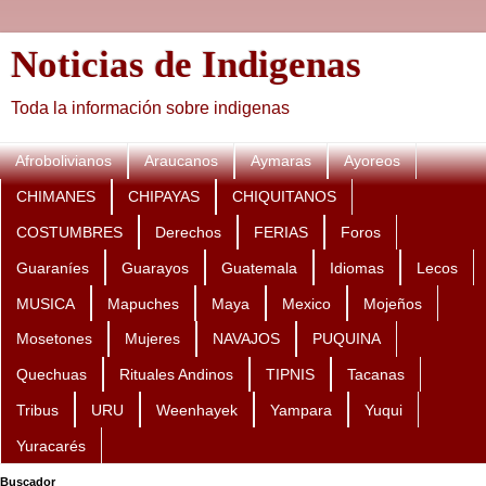
Noticias de Indigenas
Toda la información sobre indigenas
Afrobolivianos
Araucanos
Aymaras
Ayoreos
CHIMANES
CHIPAYAS
CHIQUITANOS
COSTUMBRES
Derechos
FERIAS
Foros
Guaraníes
Guarayos
Guatemala
Idiomas
Lecos
MUSICA
Mapuches
Maya
Mexico
Mojeños
Mosetones
Mujeres
NAVAJOS
PUQUINA
Quechuas
Rituales Andinos
TIPNIS
Tacanas
Tribus
URU
Weenhayek
Yampara
Yuqui
Yuracarés
Buscador