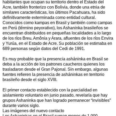
habitantes que ocupan su territorio dentro el Estado del
Acre, también fronterizo con Bolivia, donde una etnia de
similares características, los últimos Pacahuara, ha sido
definitivamente exterminada como entidad cultural.
Conocidos como kampas en Brasil y también como campas
en Perú (término peyorativo), los Ashaninka brasileños se
encuentran distribuidos en pequeñas localidades a lo largo
de los ríos Breu, Amônia y Arara, afluentes de los ríos Envira
y Yurúa, en el Estado de Acre. Su población se estimaba en
689 personas según datos del Cedi de 1991.
Es muy probable que la presencia asháninka en Brasil se
deba a la acción de los patrones caucheros quienes los
trasladaron desde el Gran Pajonal. Sin embargo, algunas
fuentes refieren la presencia de asháninkas en territorio
brasileño desde el siglo XVIII.
El primer contacto establecido con la parcialidad en
aislamiento voluntario en junio pasado, revelaría que hay
grupos Ashaninka que han logrado permanecer “invisibles”
durante varios siglo.
Las imágenes del nuevo contacto
Los Ashaninkas en el Brasil suman menos de 1.000