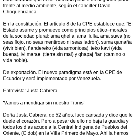
frente al medio ambiente, según el canciller David
Choquehuanca.
En la constitución. El artículo 8 de la CPE establece que: “El
Estado asume y promueve como principios ético–morales
de la sociedad plural: ama qhella, ama llulla, ama suwa (no
seas flojo, no seas mentiroso ni seas ladrón), suma qamaña
(vivir bien), ñandereko (vida armoniosa), teko kavi (vida
buena), ivi maraei (tierra sin mal) y qhapaj ñan (camino o
vida noble).
De exportación. El nuevo paradigma está en la CPE de
Ecuador y será implementado por Venezuela.
Entrevista: Justa Cabrera
'Vamos a mendigar sin nuestro Tipnis'
Doña Justa Cabrera, de 52 años, luce cansada y dice que le
duele el corazón. Pero a pesar de ello no baja la guardia y
todos los días acude a la Central Indígena de Pueblos del
Oriente, (Cidob) en la Villa Primero de Mayo. Ahí la hemos