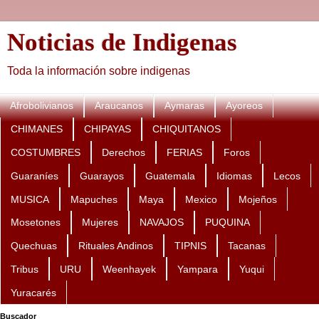
Noticias de Indigenas
Toda la información sobre indigenas
Afrobolivianos
Araucanos
Aymaras
Ayoreos
CHIMANES
CHIPAYAS
CHIQUITANOS
COSTUMBRES
Derechos
FERIAS
Foros
Guaraníes
Guarayos
Guatemala
Idiomas
Lecos
MUSICA
Mapuches
Maya
Mexico
Mojeños
Mosetones
Mujeres
NAVAJOS
PUQUINA
Quechuas
Rituales Andinos
TIPNIS
Tacanas
Tribus
URU
Weenhayek
Yampara
Yuqui
Yuracarés
Buscador