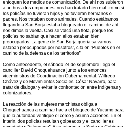
enfoquen los medios de comunicación. De ahí nos subieron
a un bus a los empujones, nos han tratado bien mal, como si
los policías no tuvieran hijos y no tuvieran hermanos o
padres. Nos trataban como animales. Cuando estábamos
llegando a San Borja estaba bloqueado el camino, de ahí
nos dimos la vuelta. Casi se volcó una flota, porque los
policías no sabían qué hacer, ellos estaban bien
preocupados. La gente de San Borja quería salvarnos,
estaban preocupados por nosotros”, cita en “Pueblos en el
camino de la defensa de los territorios”.
Como antecedente, el sábado 24 de septiembre llega el
canciller David Choquehuanca junto a los entonces
viceministros de Coordinación Gubernamental, Wilfredo
Chávez y de Movimientos Sociales, César Navarro, para
tratar de dialogar y evitar la confrontación entre indígenas y
colonizadores.
La reacción de las mujeres marchistas obliga a
Choquehuanca a caminar hacia el bloqueo de Yucumo para
que la autoridad verifique el cerco y asuma acciones. En el
ínterin, dos policías resultan golpeados y el canciller es
empujado y “jaloneado”. A su retorno a la Sede de Gobierno,