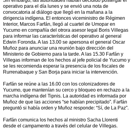
Sin embargo, las autoridades habían decidido postergar el
operativo para el día lunes y se envió una nota de
convocatoria al diálogo que llegó en la mañana a la
dirigencia indígena. El entonces viceministro de Régimen
Interior, Marcos Farfán, llegó al cuartel de Umopar en
Yucumo en compañía del otrora asesor legal Boris Villegas
para informar las características del operativo al general
Edwin Foronda. A las 13.00 se apersona el general Oscar
Muñoz para anunciar una reunión bajo dirección del
Ministerio de Gobierno para la tarde. A las 15.30 Farfán y
Villegas informan de los hechos al jefe policial de Yucumo y
se les recomienda esperar la presencia de los fiscales de
Rurrenabaque y San Borja para iniciar la intervención.
Farfán se reúne a las 16.00 con los colonizadores de
Yucumo, que mantenían su cerco y bloqueo en rechazo a la
marcha indígena del Tipnis. La autoridad es informada por
Muñoz de que las acciones “se habían precipitado”. Farfán
preguntó si había orden y Muñoz responde: “Sí, de La Paz”.
Farfán comunica los hechos al ministro Sacha Llorenti
desde el campamento a través del celular de Villegas.