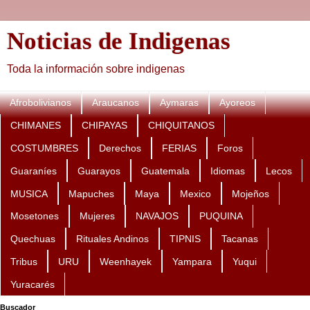
Noticias de Indigenas
Toda la información sobre indigenas
Afrobolivianos
Araucanos
Aymaras
Ayoreos
CHIMANES
CHIPAYAS
CHIQUITANOS
COSTUMBRES
Derechos
FERIAS
Foros
Guaraníes
Guarayos
Guatemala
Idiomas
Lecos
MUSICA
Mapuches
Maya
Mexico
Mojeños
Mosetones
Mujeres
NAVAJOS
PUQUINA
Quechuas
Rituales Andinos
TIPNIS
Tacanas
Tribus
URU
Weenhayek
Yampara
Yuqui
Yuracarés
Buscador