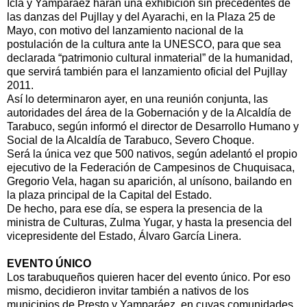
Icla y Yamparáez harán una exhibición sin precedentes de
las danzas del Pujllay y del Ayarachi, en la Plaza 25 de
Mayo, con motivo del lanzamiento nacional de la
postulación de la cultura ante la UNESCO, para que sea
declarada “patrimonio cultural inmaterial” de la humanidad,
que servirá también para el lanzamiento oficial del Pujllay
2011.
Así lo determinaron ayer, en una reunión conjunta, las
autoridades del área de la Gobernación y de la Alcaldía de
Tarabuco, según informó el director de Desarrollo Humano y
Social de la Alcaldía de Tarabuco, Severo Choque.
Será la única vez que 500 nativos, según adelantó el propio
ejecutivo de la Federación de Campesinos de Chuquisaca,
Gregorio Vela, hagan su aparición, al unísono, bailando en
la plaza principal de la Capital del Estado.
De hecho, para ese día, se espera la presencia de la
ministra de Culturas, Zulma Yugar, y hasta la presencia del
vicepresidente del Estado, Álvaro García Linera.
EVENTO ÚNICO
Los tarabuqueños quieren hacer del evento único. Por eso
mismo, decidieron invitar también a nativos de los
municipios de Presto y Yamparáez, en cuyas comunidades