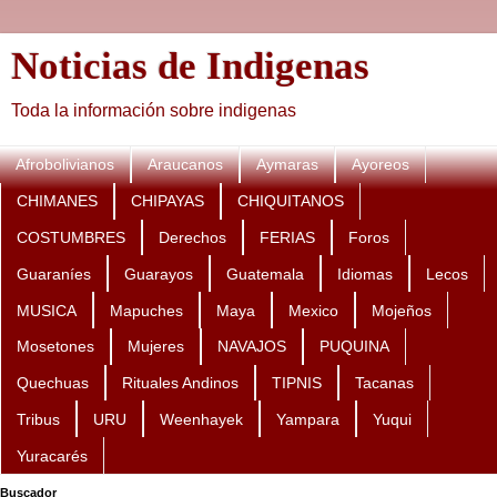
Noticias de Indigenas
Toda la información sobre indigenas
Afrobolivianos
Araucanos
Aymaras
Ayoreos
CHIMANES
CHIPAYAS
CHIQUITANOS
COSTUMBRES
Derechos
FERIAS
Foros
Guaraníes
Guarayos
Guatemala
Idiomas
Lecos
MUSICA
Mapuches
Maya
Mexico
Mojeños
Mosetones
Mujeres
NAVAJOS
PUQUINA
Quechuas
Rituales Andinos
TIPNIS
Tacanas
Tribus
URU
Weenhayek
Yampara
Yuqui
Yuracarés
Buscador