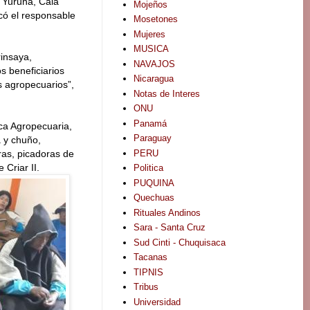
 Yuruna, Cala
Mojeños
icó el responsable
Mosetones
Mujeres
MUSICA
rinsaya,
NAVAJOS
s beneficiarios
Nicaragua
s agropecuarios”,
Notas de Interes
ONU
Panamá
ca Agropecuaria,
Paraguay
a y chuño,
PERU
ras, picadoras de
 Criar II.
Politica
PUQUINA
Quechuas
Rituales Andinos
Sara - Santa Cruz
Sud Cinti - Chuquisaca
Tacanas
TIPNIS
Tribus
Universidad