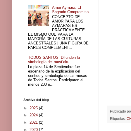
Amor Aymara: El
Sagrado Compromiso
CONCEPTO DE
AMOR PARA LOS
AYMARAS ES
PRÁCTICAMENTE
EL MISMO QUE PARA LA
MAYORÍA DE LAS CULTURAS
ANCESTRALES | UNA FIGURA DE
PARES COMPLEMENT...
TODOS SANTOS. Difunden la
simbología del mast’aku
La plaza 14 de Septiembre fue
escenario de la explicación del
sentido y simbología de las mesas
de Todos Santos. Participaron al
menos 200 n...
Archivo del blog
►
2025
(4)
Publicado p
►
2024
(4)
Etiquetas:
CH
►
2021
(1)
►
2020
(7)