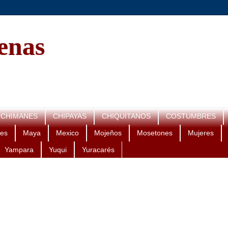
genas
CHIMANES
CHIPAYAS
CHIQUITANOS
COSTUMBRES
es
Maya
Mexico
Mojeños
Mosetones
Mujeres
Yampara
Yuqui
Yuracarés