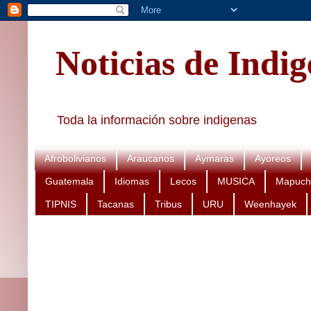
Noticias de Indi
Toda la información sobre indigenas
Afrobolivianos
Araucanos
Aymaras
Ayoreos
Guatemala
Idiomas
Lecos
MUSICA
Mapuch
TIPNIS
Tacanas
Tribus
URU
Weenhayek