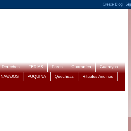
Derechos
FERIAS
Foros
Guaraníes
Guarayos
NAVAJOS
PUQUINA
Quechuas
Rituales Andinos