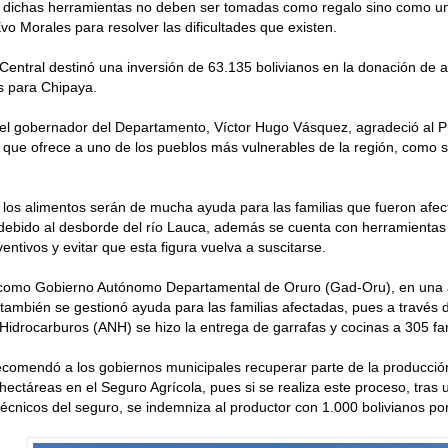
 dichas herramientas no deben ser tomadas como regalo sino como un 
vo Morales para resolver las dificultades que existen.
Central destinó una inversión de 63.135 bolivianos en la donación de a
s para Chipaya.
 el gobernador del Departamento, Víctor Hugo Vásquez, agradeció al 
 que ofrece a uno de los pueblos más vulnerables de la región, como s
los alimentos serán de mucha ayuda para las familias que fueron afec
debido al desborde del río Lauca, además se cuenta con herramientas 
entivos y evitar que esta figura vuelva a suscitarse.
como Gobierno Autónomo Departamental de Oruro (Gad-Oru), en una a
también se gestionó ayuda para las familias afectadas, pues a través 
Hidrocarburos (ANH) se hizo la entrega de garrafas y cocinas a 305 fam
comendó a los gobiernos municipales recuperar parte de la producció
s hectáreas en el Seguro Agrícola, pues si se realiza este proceso, tras 
 técnicos del seguro, se indemniza al productor con 1.000 bolivianos po