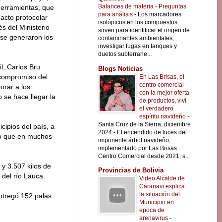
Balances de materia - Preguntas
herramientas, que
para análisis
-
Los marcadores
acto protocolar
isotópicos en los compuestos
és del Ministerio
sirven para identificar el origen de
 se generaron los
contaminantes ambientales,
investigar fugas en tanques y
duetos subterrane...
il, Carlos Bru
Blogs Noticias
compromiso del
En Las Brisas, el
centro comercial
orar a los
con la mejor oferta
o se hace llegar la
de productos, viví
el verdadero
espíritu navideño
-
Santa Cruz de la Sierra, diciembre
cipios del país, a
2024.- El encendido de luces del
sto que en muchos
imponente árbol navideño,
implementado por Las Brisas
Centro Comercial desde 2021, s...
 y 3.507 kilos de
Provincias de Bolivia
 del río Lauca.
Video Alcalde de
Caranavi explica
la situación del
entregó 152 palas
Municipio en
epoca de
arenavirus
-