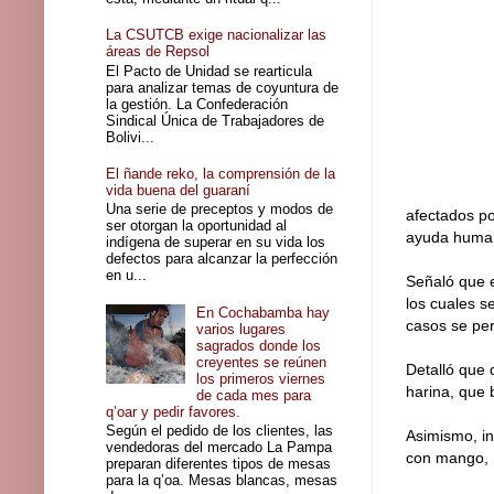
La CSUTCB exige nacionalizar las
áreas de Repsol
El Pacto de Unidad se rearticula
para analizar temas de coyuntura de
la gestión. La Confederación
Sindical Única de Trabajadores de
Bolivi...
El ñande reko, la comprensión de la
vida buena del guaraní
Una serie de preceptos y modos de
afectados po
ser otorgan la oportunidad al
ayuda human
indígena de superar en su vida los
defectos para alcanzar la perfección
en u...
Señaló que e
los cuales s
En Cochabamba hay
casos se per
varios lugares
sagrados donde los
creyentes se reúnen
Detalló que 
los primeros viernes
harina, que 
de cada mes para
q’oar y pedir favores.
Según el pedido de los clientes, las
Asimismo, in
vendedoras del mercado La Pampa
con mango, 1
preparan diferentes tipos de mesas
para la q’oa. Mesas blancas, mesas