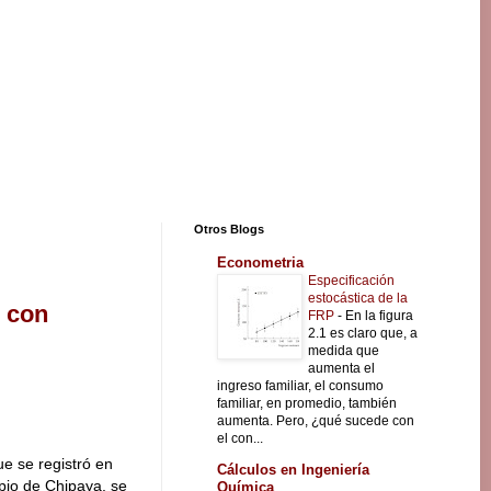
Otros Blogs
Econometria
Especificación
estocástica de la
n con
FRP
-
En la figura
2.1 es claro que, a
medida que
aumenta el
ingreso familiar, el consumo
familiar, en promedio, también
aumenta. Pero, ¿qué sucede con
el con...
ue se registró en
Cálculos en Ingeniería
pio de Chipaya, se
Química