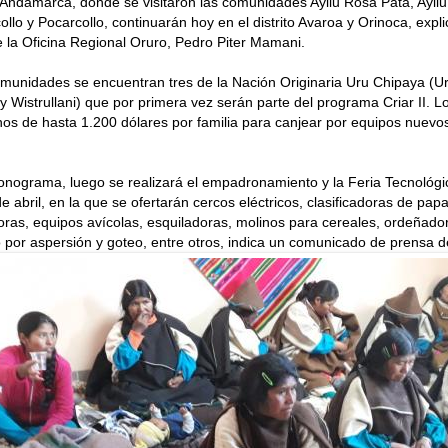
Andamarca, donde se visitaron las comunidades Ayllu Rosa Pata, Ayllu
ollo y Pocarcollo, continuarán hoy en el distrito Avaroa y Orinoca, expl
de la Oficina Regional Oruro, Pedro Piter Mamani.
omunidades se encuentran tres de la Nación Originaria Uru Chipaya (U
Wistrullani) que por primera vez serán parte del programa Criar II. Lo
nos de hasta 1.200 dólares por familia para canjear por equipos nuevo
nograma, luego se realizará el empadronamiento y la Feria Tecnológi
de abril, en la que se ofertarán cercos eléctricos, clasificadoras de pap
as, equipos avícolas, esquiladoras, molinos para cereales, ordeñado
go por aspersión y goteo, entre otros, indica un comunicado de prensa de