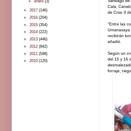
Santiago de 
►
enero
(3)
Cala, Canalc
►
2017
(146)
de Criar II 
►
2016
(204)
“Entre las c
►
2015
(354)
Umanasaya y 
►
2014
(222)
recibirán bo
►
2013
(446)
añadió.
►
2012
(842)
Según un cro
►
2011
(598)
del 15 y 16 
►
2010
(120)
desmalezador
forraje, rie