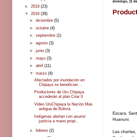
domingo, 11 de
►
2019
(23)
Product
▼
2018
(39)
►
diciembre
(5)
►
octubre
(4)
►
septiembre
(1)
►
agosto
(3)
►
junio
(3)
►
mayo
(3)
►
abril
(11)
▼
marzo
(4)
Afectados por inundación en
Chipaya se benefician ...
Productores de Uru Chipaya
accederán al plan Criar II
Video UruChipaya la Nación Mas
antigua de Bolivia
Escara, San
Indígenas alertan con asumir
Huanuni.
justicia a mano propi...
►
febrero
(2)
Las charlas,