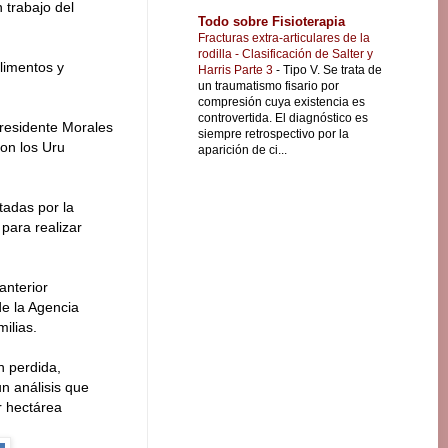
trabajo del
Todo sobre Fisioterapia
Fracturas extra-articulares de la
rodilla - Clasificación de Salter y
limentos y
Harris Parte 3
-
Tipo V. Se trata de
un traumatismo fisario por
compresión cuya existencia es
controvertida. El diagnóstico es
Presidente Morales
siempre retrospectivo por la
on los Uru
aparición de ci...
tadas por la
para realizar
nterior
de la Agencia
ilias.
n perdida,
un análisis que
r hectárea