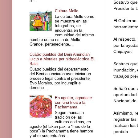
d...
Sostuvo que
Presidente E
Cultura Mollo
La cultura Mollo como
El Gobierno 
se muestra en las
fotografías, se
herramienta
encuentra en la
comunidad del mismo
Al respecto,
nombre como es la de Mollo
Grande, perteneciente...
por la ayuda
Chipayas.
Cuatro pueblos del Beni Anuncian
juicio a Morales por hidroeléctrica El
Bala
Sostuvo que 
Cuatro pueblos del departamento
inundación, 
del Beni anunciaron ayer iniciar un
trabajos prev
proceso legal contra el presidente
Evo Morales, por incumplir el
derecho...
Señaló que 
oportunidad 
En agosto, agradece
Nacional de 
con una k’oa a la
Pachamama
Según manda la
Asimismo, re
tradición de las
registrar la
culturas andinas, en
realicen los
agosto (el lakan paxi o “mes de la
boca”) la Pachamama tiene hambre
perdida.
y abre sus entrañas...