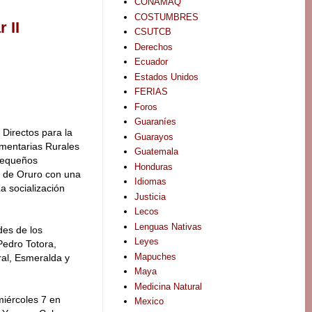
CONAMAQ
COSTUMBRES
 II
CSUTCB
Derechos
Ecuador
Estados Unidos
FERIAS
Foros
Guaraníes
Directos para la
Guarayos
imentarias Rurales
Guatemala
 pequeños
Honduras
 de Oruro con una
Idiomas
La socialización
Justicia
Lecos
Lenguas Nativas
des de los
Leyes
Pedro Totora,
Mapuches
al, Esmeralda y
Maya
Medicina Natural
miércoles 7 en
Mexico