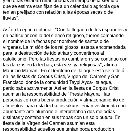
y en otras estaban relacionadas al tiempo de la siembra,
que se estima eran fijan de a un calendario agrícola que
tenían prefijado con relación a las épocas secas o de
lluvias".
Así en la época colonial: "Con la llegada de los españoles y
en particular con la del clericó religioso, fueron cambiando
el nombre de la fechas por nombres de santos o de
vírgenes. La misión de los religiosos, estaba encomendada
para la destrucción de idolatrías y convertirnos al
catolicismo. Pero las fiestas no cambiaron y se continuo con
las danzas en la fechas, esta vez, ya religiosas", afirma
Mauricio Mamani. En el territorio de Italaque esto se reflejó
en las fiestas de Corpus Cristi, Virgen del Carmen y San
Francisco, donde la comunidad Taypi Ayca- Italaque,
participaba activamente. Así en la fiesta de Corpus Cristi
asumían la responsabilidad de "Preste Mayura", las
personas con una buena producción y almacenamiento de
alimentos, para esta fecha los sikuris tenían vestimenta con
abundante arte plumario e interpretaban dos melodías
distintas y contaban en sus tropas con un solo pututu. En
fiesta de la Virgen del Carmen asumían esta
responsabilidad aquellos que tenían poca producción