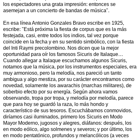
los espectadores una grata impresión: entonces se
asemejan a un concierto de bandas de música".
En esa línea Antonio Gonzales Bravo escribe en 1925,
escribe: "Está próxima la fiesta de corpus que es la más
festejada, casi, entre todos los indios, tal vez porque
coincide en la fecha y en su sentido simbólico, con la fiesta
del Inti Raymi precolombino. Nos dicen que la mejor
oportunidad para oír los famosos Sicuris de Italaque…
Cuando allegar a Italaque escuchamos algunos Sicuris,
notamos que la música, por los instrumentos especiales, era
muy armonioso, pero la melodía, nos pareció un tanto
ambigua y algo mestiza, por su carácter encontramos como
novedad, solamente los awarachis (marchas militares), de
soberbio efecto por su energía. Según ahora vamos
observando, tropa por tropa, y melodía por melodía, parece
que para hoy se guardó la raza, lo más hondo y
característico de sus tesoros. Escuchábamos conmovidos,
diríamos casi iluminados, primero los Sicuris en Modo
Mayor Moderno, jugosos y alegres, diáfanos: después, los
en modo eólico, algo solmenes y severos; y por último, los
en modo pentatónico, profundos y melancólicos (a veces