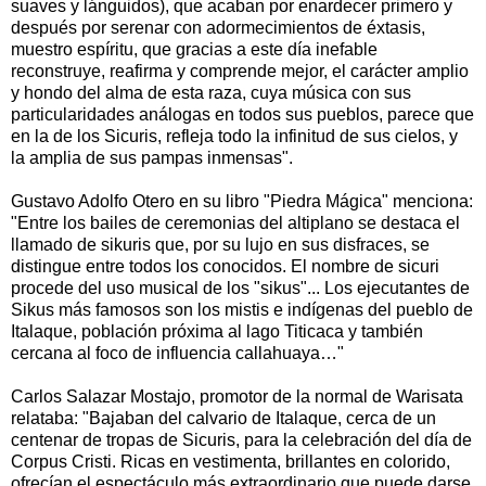
suaves y lánguidos), que acaban por enardecer primero y
después por serenar con adormecimientos de éxtasis,
muestro espíritu, que gracias a este día inefable
reconstruye, reafirma y comprende mejor, el carácter amplio
y hondo del alma de esta raza, cuya música con sus
particularidades análogas en todos sus pueblos, parece que
en la de los Sicuris, refleja todo la infinitud de sus cielos, y
la amplia de sus pampas inmensas".
Gustavo Adolfo Otero en su libro "Piedra Mágica" menciona:
"Entre los bailes de ceremonias del altiplano se destaca el
llamado de sikuris que, por su lujo en sus disfraces, se
distingue entre todos los conocidos. El nombre de sicuri
procede del uso musical de los "sikus"... Los ejecutantes de
Sikus más famosos son los mistis e indígenas del pueblo de
Italaque, población próxima al lago Titicaca y también
cercana al foco de influencia callahuaya…"
Carlos Salazar Mostajo, promotor de la normal de Warisata
relataba: "Bajaban del calvario de Italaque, cerca de un
centenar de tropas de Sicuris, para la celebración del día de
Corpus Cristi. Ricas en vestimenta, brillantes en colorido,
ofrecían el espectáculo más extraordinario que puede darse.