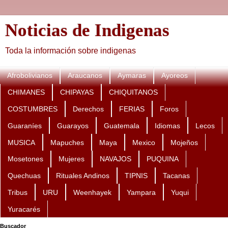
Noticias de Indigenas
Toda la información sobre indigenas
Afrobolivianos
Araucanos
Aymaras
Ayoreos
CHIMANES
CHIPAYAS
CHIQUITANOS
COSTUMBRES
Derechos
FERIAS
Foros
Guaraníes
Guarayos
Guatemala
Idiomas
Lecos
MUSICA
Mapuches
Maya
Mexico
Mojeños
Mosetones
Mujeres
NAVAJOS
PUQUINA
Quechuas
Rituales Andinos
TIPNIS
Tacanas
Tribus
URU
Weenhayek
Yampara
Yuqui
Yuracarés
Buscador