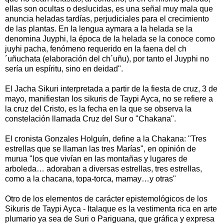
ellas son ocultas o deslucidas, es una señal muy mala que
anuncia heladas tardías, perjudiciales para el crecimiento
de las plantas. En la lengua aymara a la helada se la
denomina Juyphi, la época de la helada se la conoce como
juyhi pacha, fenómeno requerido en la faena del ch
´uñuchata (elaboración del ch´uñu), por tanto el Juyphi no
sería un espíritu, sino en deidad".
El Jacha Sikuri interpretada a partir de la fiesta de cruz, 3 de
mayo, manifiestan los sikuris de Taypi Ayca, no se refiere a
la cruz del Cristo, es la fecha en la que se observa la
constelación llamada Cruz del Sur o "Chakana".
El cronista Gonzales Holguín, define a la Chakana: "Tres
estrellas que se llaman las tres Marías", en opinión de
murua "los que vivían en las montañas y lugares de
arboleda… adoraban a diversas estrellas, tres estrellas,
como a la chacana, topa-torca, mamay…y otras"
Otro de los elementos de carácter epistemológicos de los
Sikuris de Taypi Ayca - Italaque es la vestimenta rica en arte
plumario ya sea de Suri o Pariguana, que gráfica y expresa