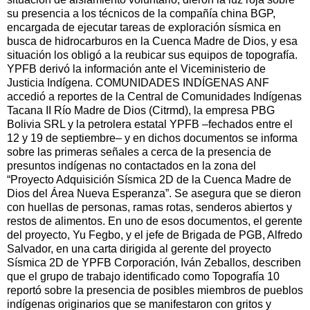
su presencia a los técnicos de la compañía china BGP,
encargada de ejecutar tareas de exploración sísmica en
busca de hidrocarburos en la Cuenca Madre de Dios, y esa
situación los obligó a la reubicar sus equipos de topografía.
YPFB derivó la información ante el Viceministerio de
Justicia Indígena. COMUNIDADES INDÍGENAS ANF
accedió a reportes de la Central de Comunidades Indígenas
Tacana II Río Madre de Dios (Citrmd), la empresa PBG
Bolivia SRL y la petrolera estatal YPFB –fechados entre el
12 y 19 de septiembre– y en dichos documentos se informa
sobre las primeras señales a cerca de la presencia de
presuntos indígenas no contactados en la zona del
“Proyecto Adquisición Sísmica 2D de la Cuenca Madre de
Dios del Área Nueva Esperanza”. Se asegura que se dieron
con huellas de personas, ramas rotas, senderos abiertos y
restos de alimentos. En uno de esos documentos, el gerente
del proyecto, Yu Fegbo, y el jefe de Brigada de PGB, Alfredo
Salvador, en una carta dirigida al gerente del proyecto
Sísmica 2D de YPFB Corporación, Iván Zeballos, describen
que el grupo de trabajo identificado como Topografía 10
reportó sobre la presencia de posibles miembros de pueblos
indígenas originarios que se manifestaron con gritos y