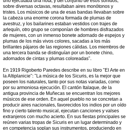
uno ejecutaba una nota; y del conjunto de esos sonidos,
sobre diversas octavas, resultaban aires monótonos y
tristes. Los músicos de una de esas bandas llevaban sobre
la cabeza una enorme corona formada de plumas de
avestruz, y los bailarines estaban vestidos con trajes de
arlequín, otro grupo se componían de hombres disfrazados
de mujeres, con un inmenso bonete adornado de espejos y
plumas de los más vivos colores, sacadas a los más
brillantes pájaros de las regiones cálidas. Los miembros de
una tercera banda se distinguían por un bonete chino,
adornados de cintas y plumas coloreadas".
En 1919 Rigoberto Paredes describe en su libro "El Arte en
la Altiplanicie": "La música de los Sicuris, es la mejor que
poseen los naturales, tanto por sus notas variadas, como
por su armoniosa ejecución. El cantón Italaque, de la
antigua provincia de Muñecas se encuentran los mejores
músicos de ese orden. En aquel pueblo no se concretan a
producir aires nacionales, favorecidos los indios por un oído
fino y cierto talento musical, ejecutan canciones y valses
extranjeros con mucho acierto. En sus fiestas principales se
reúnen varias tropas de Sicuris en un lugar determinado y
en competencia soplan sus instrumentos, produciendo en