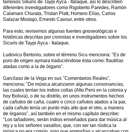
famosos Sikuris de Taypi Ayca - Italaque, así lo describen
diferentes investigadores como Rigoberto Paredes, Ramón
Calamani Churata, Tristan Platt, Homero Elías, Carlos
Salazar Mostajo, Ernesto Cavour, entre otros.
Para esto, revisemos algunas fuentes gnoseológicas e
históricas descritas por cronistas e investigadores sobre los
Sicuris de Taypi Ayca - Italaque.
Ludovico Bertonio, sobre el término Sicu menciona: "Es de
puro de origen aymara traduciéndose ésta como: flautillas
atadas como a la de órgano".
Garcilaso de la Vega en sus "Comentarios Reales",
menciona: "De música alcanzaron algunas consonancias,
las cuales tenían los indios collas (Alto Perú en la colonia y
hoy Bolivia), o de su distrito, en unos instrumentos hechos
de cañutos de caña, cuatro o cinco cañutos atados a la par,
cada cañuto tenía un punto más alto que el otro, a manera
de órganos", así también en el mismo capítulo describe:
"Los tañadores, serán indios enseñados para dar música al
rey y a los señores vasallos, que, con ser tan rústica la
música no era común, sino que aprendían y alcanzaban con