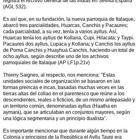
registra el Archivo General de las Indias en Sevilla España
(AGI, 532).
Es así que, en su fundación, la nueva parroquia de Italaque,
abarcó tres parcialidades, Huarcas, Canchis y Pacaures;
cada parcialidad, a su vez, tenía a varios ayllus. Así,
Huarcas tenía los ayllus de Kollana, Cupi, Hilacata; y Taypi.
Pacaures dos ayllus, Lupaca y Kollana; y Canchis los ayllus
de Poma Canchis y Huayhua Canchis, haciendo un total de
ocho ayllus, según describe uno de los archivos
parroquiales de Italaque (AP LF1p.21v)
Thierry Saignes, al respecto, nos menciona: "Estas
unidades sociales de organización se basaron en las
formas preincas e incas, basadas muchas veces en las
tierras altas del collao en el parentesco que reúne a los
descendientes, reales o ficticios, de un mismo antepasado y
un territorio común, denominadas ayllus (Haatha en
aymara), que se articulaban en conjuntos mayores, según
una lógica segmentaria y un principio dualista".
Es importante mencionar que durante algún tiempo en la
Colonia y principios de la República el Ayllu Taypi era