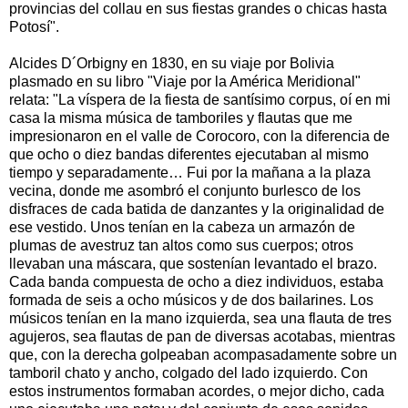
provincias del collau en sus fiestas grandes o chicas hasta
Potosí".
Alcides D´Orbigny en 1830, en su viaje por Bolivia
plasmado en su libro "Viaje por la América Meridional"
relata: "La víspera de la fiesta de santísimo corpus, oí en mi
casa la misma música de tamboriles y flautas que me
impresionaron en el valle de Corocoro, con la diferencia de
que ocho o diez bandas diferentes ejecutaban al mismo
tiempo y separadamente… Fui por la mañana a la plaza
vecina, donde me asombró el conjunto burlesco de los
disfraces de cada batida de danzantes y la originalidad de
ese vestido. Unos tenían en la cabeza un armazón de
plumas de avestruz tan altos como sus cuerpos; otros
llevaban una máscara, que sostenían levantado el brazo.
Cada banda compuesta de ocho a diez individuos, estaba
formada de seis a ocho músicos y de dos bailarines. Los
músicos tenían en la mano izquierda, sea una flauta de tres
agujeros, sea flautas de pan de diversas acotabas, mientras
que, con la derecha golpeaban acompasadamente sobre un
tamboril chato y ancho, colgado del lado izquierdo. Con
estos instrumentos formaban acordes, o mejor dicho, cada