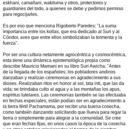
eskhani, camañani, wakituma y otros, protectores y
guardianes del todo, a quienes se debe y pedimos permiso
para regocijarles.
Es por eso que menciona Rigoberto Paredes: "La suma
importancia entre los kollas, que era dedicado al Suri y al
Cóndor, aves que entre ellos simbolizaban la tormenta y la
fuerza".
Por ser una cultura netamente agrocéntrica y cosmocéntrica,
esta tiene una dinámica epistemológica propia como
describe Mauricio Mamani en su libro Suri Awicha: "Antes
de la llegada de los españoles, los pobladores andinos
danzaban y realizan ceremonias en agradecimiento a sus
dioses. Realizaban ritos en honor al sol, tata inti, que las da
vida; se brindaba culto al agua y a las montañas los apus,
espíritus tutelares. Las ceremonias también se las efectuaba
en fechas especiales, están podían ser en agradecimiento a
la tierra fértil Pachamama, por recibir una buena cosecha,
como también danzando solicitando que llueva para regar la
tierra o simplemente para alegrar a la comunidad. Se cree
que eran fechas fijas, en unos casos la época de la cosecha