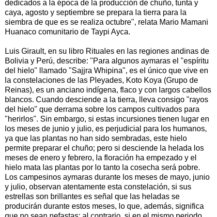
dedicados a la época de la producción de chuño, tunta y
caya, agosto y septiembre se prepara la tierra para la
siembra de que es se realiza octubre", relata Mario Mamani
Huanaco comunitario de Taypi Ayca.
Luis Girault, en su libro Rituales en las regiones andinas de
Bolivia y Perú, describe: "Para algunos aymaras el "espíritu
del hielo" llamado "Sajjra Whipina", es el único que vive en
la constelaciones de las Pleyades, Koto Koya (Grupo de
Reinas), es un anciano indígena, flaco y con largos cabellos
blancos. Cuando desciende a la tierra, lleva consigo "rayos
del hielo" que derrama sobre los campos cultivados para
"herirlos". Sin embargo, si estas incursiones tienen lugar en
los meses de junio y julio, es perjudicial para los humanos,
ya que las plantas no han sido sembradas, este hielo
permite preparar el chuño; pero si desciende la helada los
meses de enero y febrero, la floración ha empezado y el
hielo mata las plantas por lo tanto la cosecha será pobre.
Los campesinos aymaras durante los meses de mayo, junio
y julio, observan atentamente esta constelación, si sus
estrellas son brillantes es señal que las heladas se
producirán durante estos meses, lo que, además, significa
que no sean nefastas; al contrario, si en el mismo periodo,