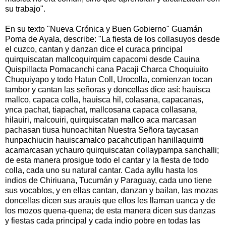
su trabajo".
En su texto "Nueva Crónica y Buen Gobierno" Guamán
Poma de Ayala, describe: "La fiesta de los collasuyos desde
el cuzco, cantan y danzan dice el curaca principal
quirquiscatan mallcoquirquim capacomi desde Cauina
Quispillacta Pomacanchi cana Pacaji Charca Choquiuito
Chuquiyapo y todo Hatun Coll, Urocolla, comienzan tocan
tambor y cantan las señoras y doncellas dice así: hauisca
mallco, capaca colla, hauisca hil, colasana, capacanas,
ynca pachat, tiapachat, mallcosana capaca collasana,
hilauiri, malcouiri, quirquiscatan mallco aca marcasan
pachasan tiusa hunoachitan Nuestra Señora taycasan
hunpachiucin hauiscamalco pacahcutipan hanillaquimti
acamarcasan ychauro quirquiscatan collaypampa sanchalli;
de esta manera prosigue todo el cantar y la fiesta de todo
colla, cada uno su natural cantar. Cada ayllu hasta los
indios de Chiriuana, Tucumán y Paraguay, cada uno tiene
sus vocablos, y en ellas cantan, danzan y bailan, las mozas
doncellas dicen sus arauis que ellos les llaman uanca y de
los mozos quena-quena; de esta manera dicen sus danzas
y fiestas cada principal y cada indio pobre en todas las