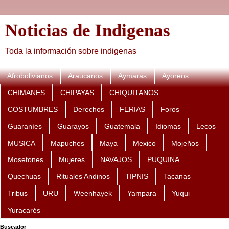
Noticias de Indigenas
Toda la información sobre indigenas
Afrobolivianos
Araucanos
Aymaras
Ayoreos
CHIMANES
CHIPAYAS
CHIQUITANOS
COSTUMBRES
Derechos
FERIAS
Foros
Guaraníes
Guarayos
Guatemala
Idiomas
Lecos
MUSICA
Mapuches
Maya
Mexico
Mojeños
Mosetones
Mujeres
NAVAJOS
PUQUINA
Quechuas
Rituales Andinos
TIPNIS
Tacanas
Tribus
URU
Weenhayek
Yampara
Yuqui
Yuracarés
Buscador