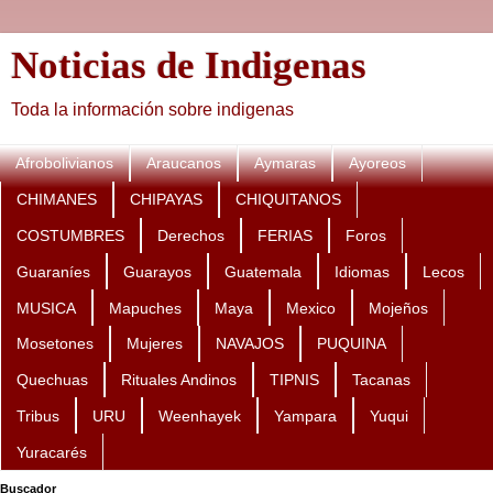
Noticias de Indigenas
Toda la información sobre indigenas
Afrobolivianos
Araucanos
Aymaras
Ayoreos
CHIMANES
CHIPAYAS
CHIQUITANOS
COSTUMBRES
Derechos
FERIAS
Foros
Guaraníes
Guarayos
Guatemala
Idiomas
Lecos
MUSICA
Mapuches
Maya
Mexico
Mojeños
Mosetones
Mujeres
NAVAJOS
PUQUINA
Quechuas
Rituales Andinos
TIPNIS
Tacanas
Tribus
URU
Weenhayek
Yampara
Yuqui
Yuracarés
Buscador