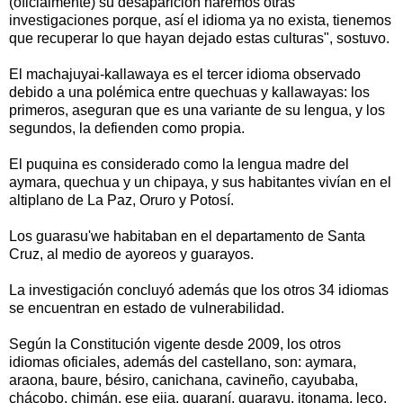
(oficialmente) su desaparición haremos otras
investigaciones porque, así el idioma ya no exista, tienemos
que recuperar lo que hayan dejado estas culturas", sostuvo.
El machajuyai-kallawaya es el tercer idioma observado
debido a una polémica entre quechuas y kallawayas: los
primeros, aseguran que es una variante de su lengua, y los
segundos, la defienden como propia.
El puquina es considerado como la lengua madre del
aymara, quechua y un chipaya, y sus habitantes vivían en el
altiplano de La Paz, Oruro y Potosí.
Los guarasu'we habitaban en el departamento de Santa
Cruz, al medio de ayoreos y guarayos.
La investigación concluyó además que los otros 34 idiomas
se encuentran en estado de vulnerabilidad.
Según la Constitución vigente desde 2009, los otros
idiomas oficiales, además del castellano, son: aymara,
araona, baure, bésiro, canichana, cavineño, cayubaba,
chácobo, chimán, ese ejja, guaraní, guarayu, itonama, leco,