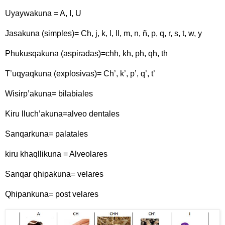
Uyaywakuna = A, I, U
Jasakuna (simples)= Ch, j, k, l, ll, m, n, ñ, p, q, r, s, t, w, y
Phukusqakuna (aspiradas)=chh, kh, ph, qh, th
T’uqyaqkuna (explosivas)= Ch’, k’, p’, q’, t’
Wisirp’akuna= bilabiales
Kiru lluch’akuna=alveo dentales
Sanqarkuna= palatales
kiru khaqllikuna = Alveolares
Sanqar qhipakuna= velares
Qhipankuna= post velares