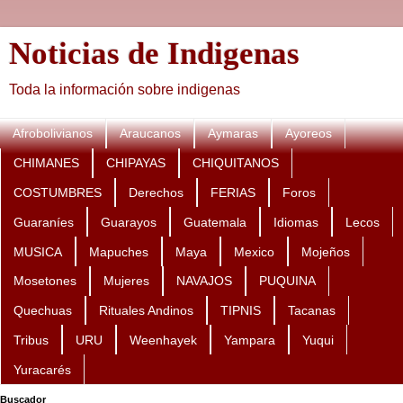
Noticias de Indigenas
Toda la información sobre indigenas
Afrobolivianos
Araucanos
Aymaras
Ayoreos
CHIMANES
CHIPAYAS
CHIQUITANOS
COSTUMBRES
Derechos
FERIAS
Foros
Guaraníes
Guarayos
Guatemala
Idiomas
Lecos
MUSICA
Mapuches
Maya
Mexico
Mojeños
Mosetones
Mujeres
NAVAJOS
PUQUINA
Quechuas
Rituales Andinos
TIPNIS
Tacanas
Tribus
URU
Weenhayek
Yampara
Yuqui
Yuracarés
Buscador