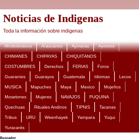
Noticias de Indigenas
Toda la información sobre indigenas
Afrobolivianos
Araucanos
Aymaras
Ayoreos
CHIMANES
CHIPAYAS
CHIQUITANOS
COSTUMBRES
Derechos
FERIAS
Foros
Guaraníes
Guarayos
Guatemala
Idiomas
Lecos
MUSICA
Mapuches
Maya
Mexico
Mojeños
Mosetones
Mujeres
NAVAJOS
PUQUINA
Quechuas
Rituales Andinos
TIPNIS
Tacanas
Tribus
URU
Weenhayek
Yampara
Yuqui
Yuracarés
Buscador