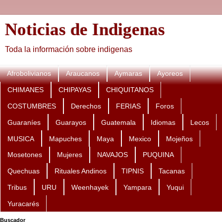
Noticias de Indigenas
Toda la información sobre indigenas
Afrobolivianos
Araucanos
Aymaras
Ayoreos
CHIMANES
CHIPAYAS
CHIQUITANOS
COSTUMBRES
Derechos
FERIAS
Foros
Guaraníes
Guarayos
Guatemala
Idiomas
Lecos
MUSICA
Mapuches
Maya
Mexico
Mojeños
Mosetones
Mujeres
NAVAJOS
PUQUINA
Quechuas
Rituales Andinos
TIPNIS
Tacanas
Tribus
URU
Weenhayek
Yampara
Yuqui
Yuracarés
Buscador