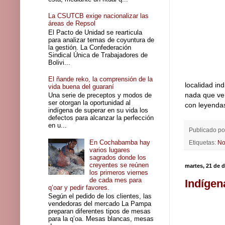
La CSUTCB exige nacionalizar las
áreas de Repsol
El Pacto de Unidad se rearticula
para analizar temas de coyuntura de
la gestión. La Confederación
Sindical Única de Trabajadores de
Bolivi...
El ñande reko, la comprensión de la
localidad in
vida buena del guaraní
nada que ver
Una serie de preceptos y modos de
ser otorgan la oportunidad al
con leyenda
indígena de superar en su vida los
defectos para alcanzar la perfección
en u...
Publicado p
En Cochabamba hay
Etiquetas:
No
varios lugares
sagrados donde los
creyentes se reúnen
martes, 21 de 
los primeros viernes
de cada mes para
Indígen
q’oar y pedir favores.
Según el pedido de los clientes, las
vendedoras del mercado La Pampa
preparan diferentes tipos de mesas
para la q’oa. Mesas blancas, mesas