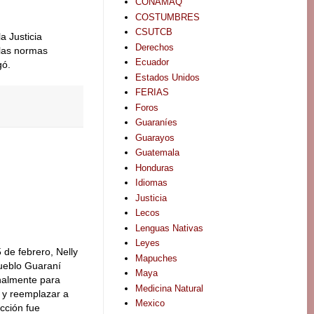
CONAMAQ
COSTUMBRES
CSUTCB
a Justicia
Derechos
 las normas
Ecuador
gó.
Estados Unidos
FERIAS
Foros
Guaraníes
Guarayos
Guatemala
Honduras
Idiomas
Justicia
Lecos
Lenguas Nativas
Leyes
 de febrero, Nelly
Mapuches
ueblo Guaraní
Maya
nalmente para
Medicina Natural
 y reemplazar a
Mexico
cción fue