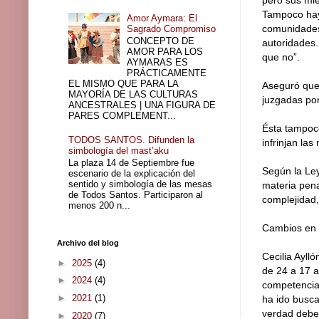
pero sus mi
Tampoco hay
Amor Aymara: El
comunidades 
Sagrado Compromiso
CONCEPTO DE
autoridades.
AMOR PARA LOS
que no”.
AYMARAS ES
PRÁCTICAMENTE
EL MISMO QUE PARA LA
Aseguró que
MAYORÍA DE LAS CULTURAS
juzgadas por 
ANCESTRALES | UNA FIGURA DE
PARES COMPLEMENT...
Ésta tampoco
TODOS SANTOS. Difunden la
infrinjan las
simbología del mast’aku
La plaza 14 de Septiembre fue
Según la Ley
escenario de la explicación del
sentido y simbología de las mesas
materia pena
de Todos Santos. Participaron al
complejidad,
menos 200 n...
Cambios en 
Archivo del blog
Cecilia Ayll
►
2025
(4)
de 24 a 17 a
►
2024
(4)
competencias
►
2021
(1)
ha ido busca
verdad debe 
►
2020
(7)