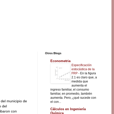
Otros Blogs
Econometria
Especificación
estocástica de la
FRP
-
En la figura
2.1 es claro que, a
medida que
aumenta el
ingreso familiar, el consumo
familiar, en promedio, también
aumenta. Pero, ¿qué sucede con
 del municipio de
el con...
o del
Cálculos en Ingeniería
ibaron con
Química