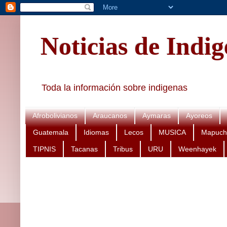
Noticias de Indi
Toda la información sobre indigenas
Afrobolivianos
Araucanos
Aymaras
Ayoreos
Guatemala
Idiomas
Lecos
MUSICA
Mapuch
TIPNIS
Tacanas
Tribus
URU
Weenhayek