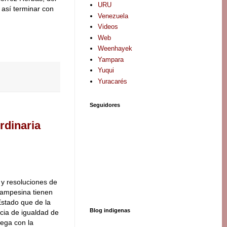
URU
 así terminar con
Venezuela
Videos
Web
Weenhayek
Yampara
Yuqui
Yuracarés
Seguidores
ordinaria
 y resoluciones de
 campesina tienen
Estado que de la
Blog indigenas
encia de igualdad de
lega con la