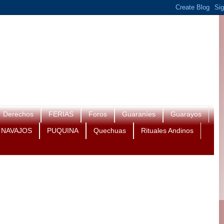
Derechos
FERIAS
Foros
Guaraníes
Guarayos
NAVAJOS
PUQUINA
Quechuas
Rituales Andinos