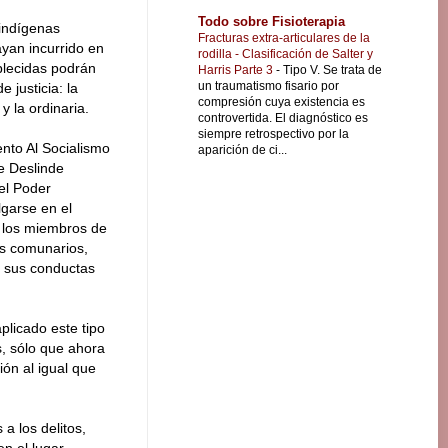
Todo sobre Fisioterapia
indígenas
Fracturas extra-articulares de la
yan incurrido en
rodilla - Clasificación de Salter y
blecidas podrán
Harris Parte 3
-
Tipo V. Se trata de
un traumatismo fisario por
 justicia: la
compresión cuya existencia es
y la ordinaria.
controvertida. El diagnóstico es
siempre retrospectivo por la
nto Al Socialismo
aparición de ci...
de Deslinde
el Poder
lgarse en el
a los miembros de
os comunarios,
o sus conductas
plicado este tipo
s, sólo que ahora
ión al igual que
a los delitos,