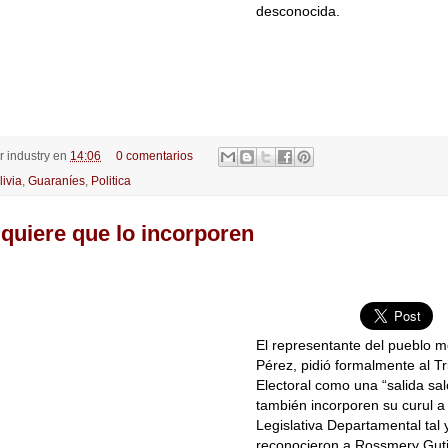
desconocida.
or
industry
en
14:06
0 comentarios
livia
,
Guaraníes
,
Politica
quiere que lo incorporen
El representante del pueblo m
Pérez, pidió formalmente al T
Electoral como una “salida sa
también incorporen su curul a
Legislativa Departamental tal
reconocieron a Rossmery Guti