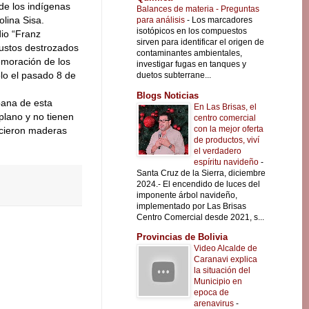
de los indígenas
Balances de materia - Preguntas
lina Sisa.
para análisis
-
Los marcadores
isotópicos en los compuestos
dio “Franz
sirven para identificar el origen de
bustos destrozados
contaminantes ambientales,
moración de los
investigar fugas en tanques y
lo el pasado 8 de
duetos subterrane...
Blogs Noticias
bana de esta
En Las Brisas, el
plano y no tienen
centro comercial
con la mejor oferta
ecieron maderas
de productos, viví
el verdadero
espíritu navideño
-
Santa Cruz de la Sierra, diciembre
2024.- El encendido de luces del
imponente árbol navideño,
implementado por Las Brisas
Centro Comercial desde 2021, s...
Provincias de Bolivia
Video Alcalde de
Caranavi explica
la situación del
Municipio en
epoca de
arenavirus
-