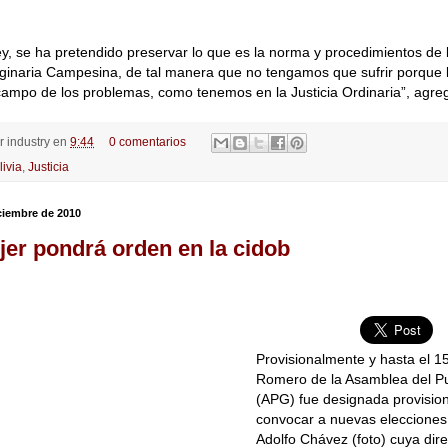
y, se ha pretendido preservar lo que es la norma y procedimientos de l
iginaria Campesina, de tal manera que no tengamos que sufrir porque
campo de los problemas, como tenemos en la Justicia Ordinaria”, agre
or
industry
en
9:44
0 comentarios
livia
,
Justicia
iciembre de 2010
er pondrá orden en la cidob
Provisionalmente y hasta el 15
Romero de la Asamblea del P
(APG) fue designada provisio
convocar a nuevas elecciones
Adolfo Chávez (foto) cuya dire