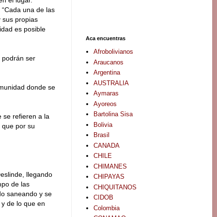
n el lugar.
 “Cada una de las
y sus propias
idad es posible
Aca encuentras
Afrobolivianos
 podrán ser
Araucanos
Argentina
AUSTRALIA
comunidad donde se
Aymaras
Ayoreos
Bartolina Sisa
se refieren a la
Bolivia
o que por su
Brasil
CANADA
CHILE
CHIMANES
Deslinde, llegando
CHIPAYAS
mpo de las
CHIQUITANOS
ido saneando y se
CIDOB
 y de lo que en
Colombia