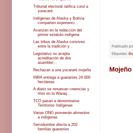
Tribunal electoral ratifica curul a
yuracaré.
Indígenas de Alaska y Bolivia
comparten experienci...
Avanzan en la redaccion del
primer estatuto indígena
Las tribus de Alaska conviven
entre la tradición y...
Publicado p
Legislativo no acepta
Etiquetas:
Bo
acreditación de dos
asambleí...
Mojeño 
Rechazan a una yucararé mojeña
INRA entrega a guaraníes 24.000
hectáreas
A diario se renuevan creencias y
ritos en la Waraq...
TCO pasan a denominarse
Territorios Indígenas
Varias ONG proveerán alimentos
a indígenas
Servidumbre afecta a 202
familias guaraníes