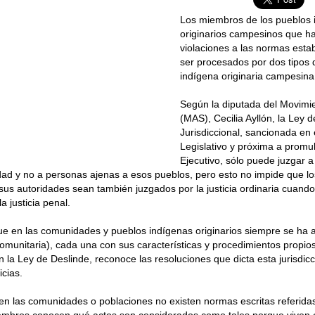
Los miembros de los pueblos 
originarios campesinos que ha
violaciones a las normas esta
ser procesados por dos tipos de
indígena originaria campesina 
Según la diputada del Movimie
(MAS), Cecilia Ayllón, la Ley 
Jurisdiccional, sancionada en 
Legislativo y próxima a promu
Ejecutivo, sólo puede juzgar 
ad y no a personas ajenas a esos pueblos, pero esto no impide que l
sus autoridades sean también juzgados por la justicia ordinaria cuand
a justicia penal.
que en las comunidades y pueblos indígenas originarios siempre se ha a
(comunitaria), cada una con sus características y procedimientos propio
n la Ley de Deslinde, reconoce las resoluciones que dicta esta jurisdicc
icias.
n las comunidades o poblaciones no existen normas escritas referidas 