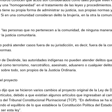
embros conocen qué actos son considerados como tales porque viven e
 una “homogeneidad” en el tratamiento de las leyes y procedimientos.
tiene su propia forma de administrar su justicia, sus propias normas 
 Si en una comunidad consideran delito la brujería, en la otra la comun
 “las personas que no pertenecen a la comunidad, de ninguna manera
la justicia comunitaria.
 podrá atender casos fuera de su jurisdicción, es decir, fuera de la 
 normas.
 de Deslinde, las autoridades indígenas no pueden atender delitos que 
l como terrorismo, narcotráfico, asesinato, aduanero o cualquier delit
 sobre todo, son propios de la Justicia Ordinaria.
el proyecto
ón dijo que se hicieron varios cambios al proyecto original de la Ley de 
rtículos, debido a que existían algunos artículos que ingresaban al ca
 del Tribunal Constitucional Plurinacional (TCP). “En definitiva se ha 
ndo el equilibrio de lo que establece la Constitución Política del Estado
ser esta ley”.