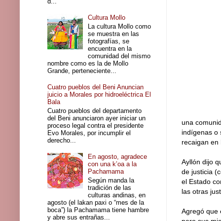
d...
Cultura Mollo
La cultura Mollo como
se muestra en las
fotografías, se
encuentra en la
comunidad del mismo
nombre como es la de Mollo
Grande, perteneciente...
Cuatro pueblos del Beni Anuncian
juicio a Morales por hidroeléctrica El
Bala
Cuatro pueblos del departamento
del Beni anunciaron ayer iniciar un
una comunid
proceso legal contra el presidente
indígenas o 
Evo Morales, por incumplir el
derecho...
recaigan en l
En agosto, agradece
Ayllón dijo 
con una k’oa a la
Pachamama
de justicia 
Según manda la
el Estado co
tradición de las
las otras just
culturas andinas, en
agosto (el lakan paxi o “mes de la
boca”) la Pachamama tiene hambre
Agregó que e
y abre sus entrañas...