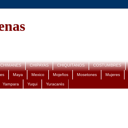
genas
CHIMANES
CHIPAYAS
CHIQUITANOS
COSTUMBRES
es
Maya
Mexico
Mojeños
Mosetones
Mujeres
Yampara
Yuqui
Yuracarés