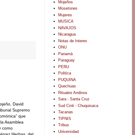
Mojeños
Mosetones
Mujeres
MUSICA
NAVAJOS
Nicaragua
Notas de Interes
ONU
Panamá
Paraguay
PERU
Politica
PUQUINA
Quechuas
Rituales Andinos
Sara - Santa Cruz
ojeño, David
Sud Cinti - Chuquisaca
ribunal Supremo
Tacanas
lomónica” que
TIPNIS
 la Asamblea
Tribus
 y como
Universidad
érrez Herbas, del