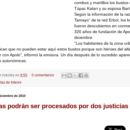
combos y martillos los bustos 
Túpac Katari y su esposa Barto
Según la información de la ra
Tamayo” de la red Erbol, los 
fueron descubiertos en conme
320 años de fundación de Apo
diciembre.
"Los habitantes de la zona ur
dican que no pueden estar aquí estos bustos porque son héroes del alti
 con Apolo", informó la emisora. Un día después de lo sucedido apar
s autonómicas.
or
industry
en
9:55
0 comentarios
tas de Interes
diciembre de 2010
as podrán ser procesados por dos justicias