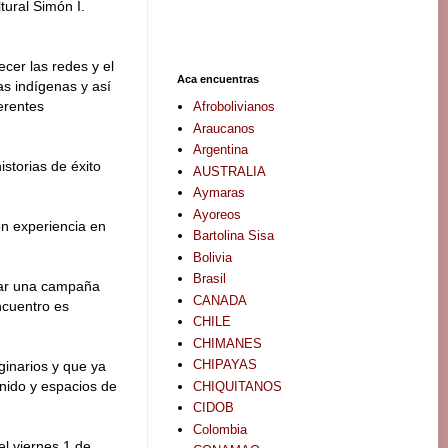
tural Simón I.
ecer las redes y el
Aca encuentras
as indígenas y así
erentes
Afrobolivianos
Araucanos
Argentina
istorias de éxito
AUSTRALIA
Aymaras
Ayoreos
on experiencia en
Bartolina Sisa
Bolivia
Brasil
ciar una campaña
CANADA
ncuentro es
CHILE
CHIMANES
CHIPAYAS
ginarios y que ya
nido y espacios de
CHIQUITANOS
CIDOB
Colombia
el viernes 1 de