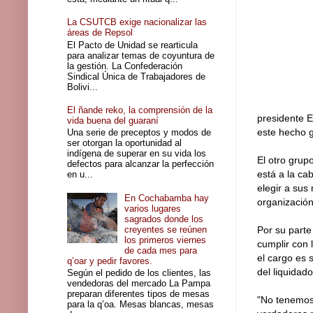
La CSUTCB exige nacionalizar las
áreas de Repsol
El Pacto de Unidad se rearticula
para analizar temas de coyuntura de
la gestión. La Confederación
Sindical Única de Trabajadores de
Bolivi...
El ñande reko, la comprensión de la
presidente E
vida buena del guaraní
este hecho g
Una serie de preceptos y modos de
ser otorgan la oportunidad al
indígena de superar en su vida los
El otro grup
defectos para alcanzar la perfección
está a la ca
en u...
elegir a sus
En Cochabamba hay
organizació
varios lugares
sagrados donde los
creyentes se reúnen
Por su parte
los primeros viernes
cumplir con 
de cada mes para
el cargo es
q’oar y pedir favores.
del liquidad
Según el pedido de los clientes, las
vendedoras del mercado La Pampa
preparan diferentes tipos de mesas
"No tenemos 
para la q’oa. Mesas blancas, mesas