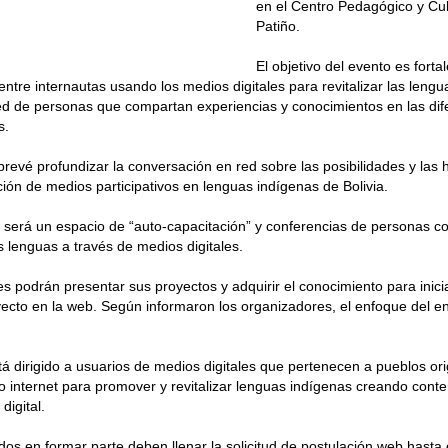
en el Centro Pedagógico y Cul
Patiño.
El objetivo del evento es fortal
entre internautas usando los medios digitales para revitalizar las lengu
ed de personas que compartan experiencias y conocimientos en las dif
s.
revé profundizar la conversación en red sobre las posibilidades y las h
ción de medios participativos en lenguas indígenas de Bolivia.
 será un espacio de “auto-capacitación” y conferencias de personas c
s lenguas a través de medios digitales.
es podrán presentar sus proyectos y adquirir el conocimiento para ini
oyecto en la web. Según informaron los organizadores, el enfoque del e
tá dirigido a usuarios de medios digitales que pertenecen a pueblos ori
 internet para promover y revitalizar lenguas indígenas creando conte
digital.
dos en formar parte deben llenar la solicitud de postulación web hasta 