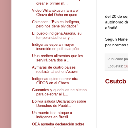
crear el primer m...
Video Willanakusun lanza el
Chavo del Ocho en quec...
del 20 de s
Chimanes: “Evo es indígena,
autónomo de 
pero nos tiene olvidados”
añadió.
El pueblo indígena Araona, su
temporalidad lunar y...
Según Núñez,
Indígenas esperan mayor
por normas y
inserción en políticas púb...
Urus reciben alimentos que les
Publicado p
servirá para dos a ...
Etiquetas:
Gu
Aymaras de cuatro países
recibirán al sol en Axawiri
Indígenas quieren crear otra
Csutcb 
CIDOB en el Chaco
Guaraníes y quechuas se alistan
para celebrar al L...
Bolivia saluda Declaración sobre
Derechos de Puebl...
Un muerto tras ataque a
indígenas en Brasil
OEA aprueba declaración sobre