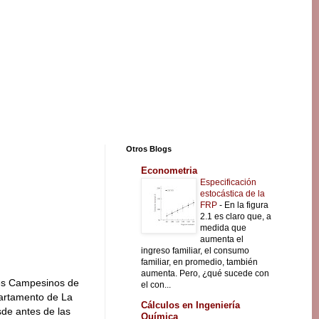
Otros Blogs
Econometria
Especificación
estocástica de la
FRP
-
En la figura
2.1 es claro que, a
medida que
aumenta el
ingreso familiar, el consumo
familiar, en promedio, también
aumenta. Pero, ¿qué sucede con
es Campesinos de
el con...
partamento de La
Cálculos en Ingeniería
sde antes de las
Química