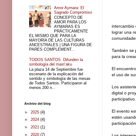
Amor Aymara: El
Sagrado Compromiso
CONCEPTO DE
AMOR PARA LOS
intercambio 
AYMARAS ES
PRÁCTICAMENTE
lograr una r
EL MISMO QUE PARA LA
comunidade
MAYORÍA DE LAS CULTURAS
ANCESTRALES | UNA FIGURA DE
PARES COMPLEMENT...
También se p
para la crea
TODOS SANTOS. Difunden la
simbología del mast’aku
El encuentro
La plaza 14 de Septiembre fue
escenario de la explicación del
el uso de su
sentido y simbología de las mesas
de Todos Santos. Participaron al
Los asistent
menos 200 n...
digital o pr
participativo.
Archivo del blog
El evento es
►
2025
(4)
estén usando
►
2024
(4)
participación 
►
2021
(1)
►
2020
(7)
Los interesa