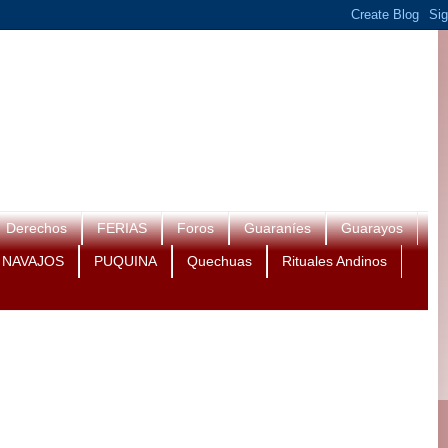
Derechos
FERIAS
Foros
Guaraníes
Guarayos
NAVAJOS
PUQUINA
Quechuas
Rituales Andinos