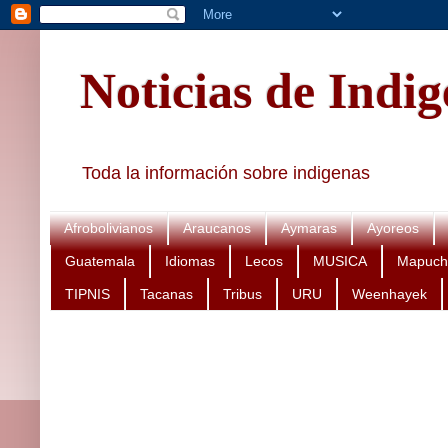
Noticias de Indi
Toda la información sobre indigenas
Afrobolivianos
Araucanos
Aymaras
Ayoreos
Guatemala
Idiomas
Lecos
MUSICA
Mapuch
TIPNIS
Tacanas
Tribus
URU
Weenhayek