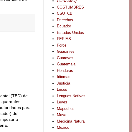
CONAMAQ
COSTUMBRES
CSUTCB
Derechos
Ecuador
Estados Unidos
FERIAS
Foros
Guaraníes
Guarayos
Guatemala
Honduras
Idiomas
Justicia
Lecos
mental (TED) de
Lenguas Nativas
s guaraníes
Leyes
autoridades para
Mapuches
inador) del
Maya
empezar a
Medicina Natural
gena.
Mexico