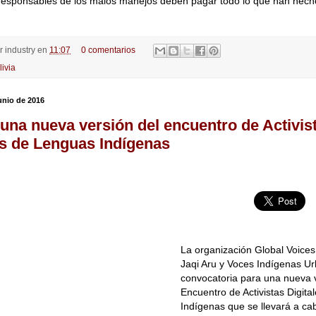
responsables de los malos manejos deben pagar todo lo que han hecho
or
industry
en
11:07
0 comentarios
livia
unio de 2016
una nueva versión del encuentro de Activis
es de Lenguas Indígenas
La organización Global Voices
Jaqi Aru y Voces Indígenas Ur
convocatoria para una nueva v
Encuentro de Activistas Digit
Indígenas que se llevará a c