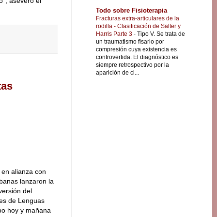
", aseveró el
Todo sobre Fisioterapia
Fracturas extra-articulares de la
rodilla - Clasificación de Salter y
Harris Parte 3
-
Tipo V. Se trata de
un traumatismo fisario por
compresión cuya existencia es
controvertida. El diagnóstico es
siempre retrospectivo por la
aparición de ci...
tas
 en alianza con
banas lanzaron la
ersión del
ales de Lenguas
abo hoy y mañana