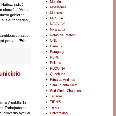
Mojeños
o Núñez, indicó
Mosetones
e elección. “Antes
Mujeres
 nuevo gobierno
MUSICA
 sus autoridades”,
NAVAJOS
Nicaragua
Notas de Interes
asambleas zonales
ONU
rá por voto/Erbol
Panamá
Paraguay
PERU
Politica
PUQUINA
unicipio
Quechuas
Rituales Andinos
Sara - Santa Cruz
Sud Cinti - Chuquisaca
Tacanas
TIPNIS
e la Alcaldía, la
Tribus
 de Trabajadores
) procedió ayer al
Universidad