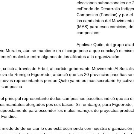
elecciones subnacionales de 2
exFondo de Desarrollo Indígen
Campesino (Fondioc) y por e
los candidatos del Movimiento
(MAS) para esos comicios, de
campesinos.
Apolinar Quito, del grupo alia
vo Morales, aún se mantiene en el cargo pese a que concluyó el mismo
eneró malestar entre algunos de los afiliados a la organización.
o, criticó a través de Erbol, al partido gobernante Movimiento Al Socia
beza de Remigio Figueredo, anunció que las 20 provincias paceñas se
 nuevos representantes porque Quito ya no es más secretario Ejecutivo
n campesina.
 el principal representante de los campesinos paceños indicó que su d
los mandatos otorgados pos sus bases. Sin embargo, para Figueredo, 
 supuestamente para esconder los malos manejos de proyectos product
o Fondioc.
miedo de denunciar lo que está ocurriendo con nuestra organización 