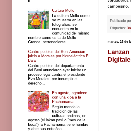
verdaderos 
d...
campesino.
Cultura Mollo
La cultura Mollo como
se muestra en las
Publicado p
fotografías, se
Etiquetas:
Bo
encuentra en la
comunidad del mismo
nombre como es la de Mollo
Grande, perteneciente...
martes, 28 de j
Lanzan 
Cuatro pueblos del Beni Anuncian
juicio a Morales por hidroeléctrica El
Digital
Bala
Cuatro pueblos del departamento
del Beni anunciaron ayer iniciar un
proceso legal contra el presidente
Evo Morales, por incumplir el
derecho...
En agosto, agradece
con una k’oa a la
Pachamama
Según manda la
tradición de las
culturas andinas, en
agosto (el lakan paxi o “mes de la
boca”) la Pachamama tiene hambre
y abre sus entrañas...