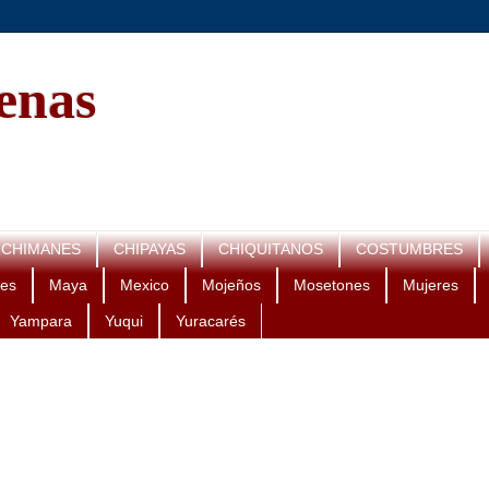
genas
CHIMANES
CHIPAYAS
CHIQUITANOS
COSTUMBRES
es
Maya
Mexico
Mojeños
Mosetones
Mujeres
Yampara
Yuqui
Yuracarés