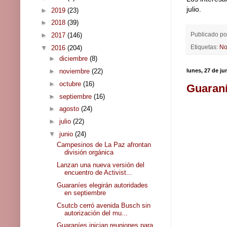
julio.
►
2019
(23)
►
2018
(39)
Publicado p
►
2017
(146)
Etiquetas:
No
▼
2016
(204)
►
diciembre
(8)
►
noviembre
(22)
lunes, 27 de ju
►
octubre
(16)
Guaraní
►
septiembre
(16)
►
agosto
(24)
►
julio
(22)
▼
junio
(24)
Campesinos de La Paz afrontan
división orgánica
Lanzan una nueva versión del
encuentro de Activist...
Guaraníes elegirán autoridades
en septiembre
Csutcb cerró avenida Busch sin
autorización del mu...
Guaraníes inician reuniones para