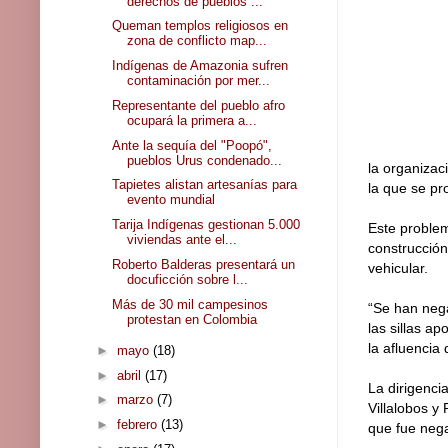
derechos de pueblos ...
Queman templos religiosos en
zona de conflicto map...
Indígenas de Amazonia sufren
contaminación por mer...
Representante del pueblo afro
ocupará la primera a...
Ante la sequía del "Poopó",
pueblos Urus condenado...
la organizac
Tapietes alistan artesanías para
la que se pro
evento mundial
Tarija Indígenas gestionan 5.000
Este problem
viviendas ante el...
construcción
Roberto Balderas presentará un
vehicular.
docuficción sobre l...
Más de 30 mil campesinos
“Se han neg
protestan en Colombia
las sillas ap
la afluencia 
►
mayo
(18)
►
abril
(17)
La dirigenci
►
marzo
(7)
Villalobos y
►
febrero
(13)
que fue nega