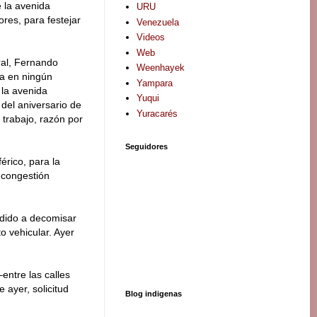
e la avenida
URU
res, para festejar
Venezuela
Videos
Web
ral, Fernando
Weenhayek
ía en ningún
Yampara
 la avenida
Yuqui
del aniversario de
Yuracarés
 trabajo, razón por
Seguidores
érico, para la
 congestión
edido a decomisar
to vehicular. Ayer
entre las calles
 ayer, solicitud
Blog indigenas