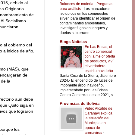
015, debido al
Balances de materia - Preguntas
a Originario
para análisis
-
Los marcadores
isotópicos en los compuestos
l nombramiento de
sirven para identificar el origen de
 Al Socialismo
contaminantes ambientales,
nunciaron
investigar fugas en tanques y
duetos subterrane...
Blogs Noticias
do al gobierno del
En Las Brisas, el
 a inicios de año,
centro comercial
con la mejor oferta
de productos, viví
el verdadero
lismo (MAS), que
espíritu navideño
-
 encargarán de
Santa Cruz de la Sierra, diciembre
2024.- El encendido de luces del
 de la
imponente árbol navideño,
implementado por Las Brisas
Centro Comercial desde 2021, s...
irectorio aún debe
Provincias de Bolivia
que Quito siga en
Video Alcalde de
ivos que lograron
Caranavi explica
la situación del
Municipio en
epoca de
porque los
arenavirus
-