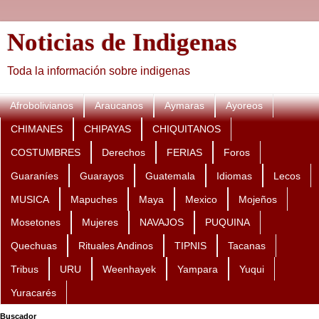
Noticias de Indigenas
Toda la información sobre indigenas
Afrobolivianos
Araucanos
Aymaras
Ayoreos
CHIMANES
CHIPAYAS
CHIQUITANOS
COSTUMBRES
Derechos
FERIAS
Foros
Guaraníes
Guarayos
Guatemala
Idiomas
Lecos
MUSICA
Mapuches
Maya
Mexico
Mojeños
Mosetones
Mujeres
NAVAJOS
PUQUINA
Quechuas
Rituales Andinos
TIPNIS
Tacanas
Tribus
URU
Weenhayek
Yampara
Yuqui
Yuracarés
Buscador