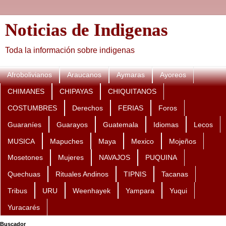
Noticias de Indigenas
Toda la información sobre indigenas
Afrobolivianos
Araucanos
Aymaras
Ayoreos
CHIMANES
CHIPAYAS
CHIQUITANOS
COSTUMBRES
Derechos
FERIAS
Foros
Guaraníes
Guarayos
Guatemala
Idiomas
Lecos
MUSICA
Mapuches
Maya
Mexico
Mojeños
Mosetones
Mujeres
NAVAJOS
PUQUINA
Quechuas
Rituales Andinos
TIPNIS
Tacanas
Tribus
URU
Weenhayek
Yampara
Yuqui
Yuracarés
Buscador