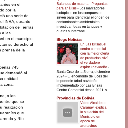
Balances de materia - Preguntas
raníes en el
para análisis
-
Los marcadores
do por la
isotópicos en los compuestos
ció una serie de
sirven para identificar el origen de
 el INRA, durante
contaminantes ambientales,
investigar fugas en tanques y
otación de Tierras
duetos subterrane...
 a las
í en el municipio
Blogs Noticias
ctan su derecho al
En Las Brisas, el
centro comercial
de prensa de la
con la mejor oferta
de productos, viví
el verdadero
apenas 745
espíritu navideño
-
Santa Cruz de la Sierra, diciembre
 que demandó al
2024.- El encendido de luces del
sa entidad
imponente árbol navideño,
la zona.
implementado por Las Brisas
Centro Comercial desde 2021, s...
na, a las
Provincias de Bolivia
uentro que se
Video Alcalde de
u realización
Caranavi explica
la situación del
guaraníes que
Municipio en
tarenda y Río
epoca de
arenavirus
-