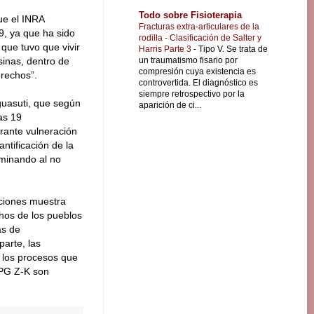
Todo sobre Fisioterapia
ue el INRA
Fracturas extra-articulares de la
9, ya que ha sido
rodilla - Clasificación de Salter y
 que tuvo que vivir
Harris Parte 3
-
Tipo V. Se trata de
un traumatismo fisario por
sinas, dentro de
compresión cuya existencia es
erechos”.
controvertida. El diagnóstico es
siempre retrospectivo por la
uasuti, que según
aparición de ci...
as 19
rante vulneración
antificación de la
iminando al no
aciones muestra
chos de los pueblos
as de
parte, las
e los procesos que
APG Z-K son