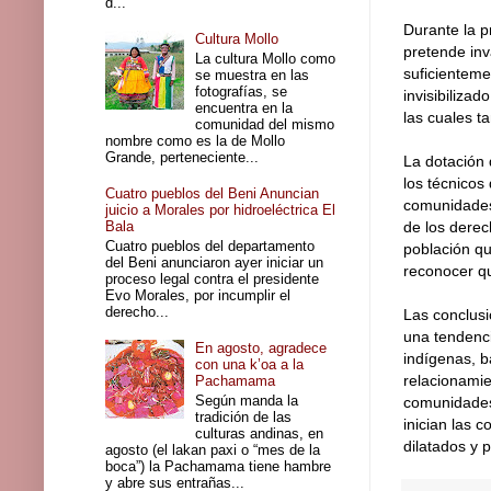
d...
Durante la p
Cultura Mollo
pretende inv
La cultura Mollo como
suficientemen
se muestra en las
fotografías, se
invisibiliza
encuentra en la
las cuales t
comunidad del mismo
nombre como es la de Mollo
Grande, perteneciente...
La dotación
los técnicos
Cuatro pueblos del Beni Anuncian
comunidades 
juicio a Morales por hidroeléctrica El
Bala
de los derech
Cuatro pueblos del departamento
población qu
del Beni anunciaron ayer iniciar un
reconocer qu
proceso legal contra el presidente
Evo Morales, por incumplir el
derecho...
Las conclusi
una tendenci
En agosto, agradece
indígenas, b
con una k’oa a la
relacionamie
Pachamama
Según manda la
comunidades 
tradición de las
inician las
culturas andinas, en
dilatados y 
agosto (el lakan paxi o “mes de la
boca”) la Pachamama tiene hambre
y abre sus entrañas...