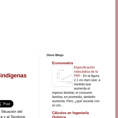
Otros Blogs
Econometria
Especificación
estocástica de la
 indígenas
FRP
-
En la figura
2.1 es claro que, a
medida que
aumenta el
ingreso familiar, el consumo
familiar, en promedio, también
aumenta. Pero, ¿qué sucede con
el con...
 Situación del
Cálculos en Ingeniería
a y al Territorio
Química