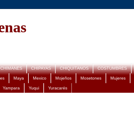
genas
CHIMANES
CHIPAYAS
CHIQUITANOS
COSTUMBRES
es
Maya
Mexico
Mojeños
Mosetones
Mujeres
Yampara
Yuqui
Yuracarés