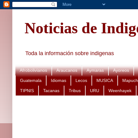
Noticias de Indi
Toda la información sobre indigenas
Afrobolivianos
Araucanos
Aymaras
Ayoreos
Guatemala
Idiomas
Lecos
MUSICA
Mapuch
TIPNIS
Tacanas
Tribus
URU
Weenhayek