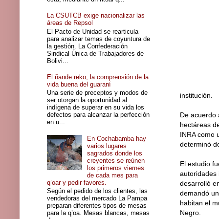
La CSUTCB exige nacionalizar las
áreas de Repsol
El Pacto de Unidad se rearticula
para analizar temas de coyuntura de
la gestión. La Confederación
Sindical Única de Trabajadores de
Bolivi...
El ñande reko, la comprensión de la
vida buena del guaraní
Una serie de preceptos y modos de
institución.
ser otorgan la oportunidad al
indígena de superar en su vida los
defectos para alcanzar la perfección
De acuerdo a
en u...
hectáreas de
INRA como un
En Cochabamba hay
determinó d
varios lugares
sagrados donde los
creyentes se reúnen
El estudio f
los primeros viernes
autoridades
de cada mes para
q’oar y pedir favores.
desarrolló e
Según el pedido de los clientes, las
demandó un 
vendedoras del mercado La Pampa
habitan el m
preparan diferentes tipos de mesas
Negro.
para la q’oa. Mesas blancas, mesas