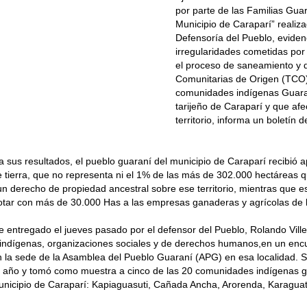
por parte de las Familias Gua
Municipio de Caraparí” realiza
Defensoría del Pueblo, eviden
irregularidades cometidas por
el proceso de saneamiento y d
Comunitarias de Origen (TCO)
comunidades indígenas Guaran
tarijeño de Caraparí y que afe
territorio, informa un boletín 
 sus resultados, el pueblo guaraní del municipio de Caraparí recibió 
 tierra, que no representa ni el 1% de las más de 302.000 hectáreas
 derecho de propiedad ancestral sobre ese territorio, mientras que e
otar con más de 30.000 Has a las empresas ganaderas y agrícolas de 
ue entregado el jueves pasado por el defensor del Pueblo, Rolando Ville
 indígenas, organizaciones sociales y de derechos humanos,en un enc
n la sede de la Asamblea del Pueblo Guaraní (APG) en esa localidad. S
año y tomó como muestra a cinco de las 20 comunidades indígenas 
unicipio de Caraparí: Kapiaguasuti, Cañada Ancha, Arorenda, Karagua