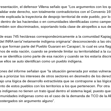
resentación, el defensor Villena señalo que “Los argumentos con los q
alidar este derecho, son totalmente contradictorios con el Convenio 16
te explicada la trayectoria de despojo territorial de este pueblo, por lo
do dentro de las haciendas o en comunidades identificadas como campe
ambién son discriminados, soportando toda clase de atropellos a sus d
 de esas 745 hectáreas correspondeúnicamente a la comunidad Kapiag
 del INRA sería“netamente indígena originaria” desconociendo a las otr
que forman parte del Pueblo Guarani en Caraparí, lo cual es una flag
os de esta nación, cuando se pretende limitar su territorialidad a la cu
e se identifica como parte de esa nación y cuando se los estaría discr
e ellos se auto identifican como un pueblo indígena.
ones del informe señalan que “la situación generada por estas vulner
a a priorizar los intereses de otros sectores en desmedro de los dere
ajo una lógica de desarrollo extractivista que se contrapone a las lógic
nto de estos pueblos con los territorios a los que pertenecen. Por otra 
indígenas no tienen un trato igual dentro el sistema legal, puesto qu
 comunidades indígenas como es el caso de la demanda de TCO de la 
postergados sin argumento alguno”.