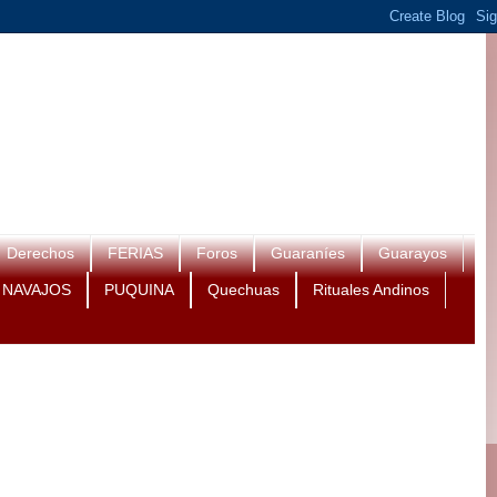
Derechos
FERIAS
Foros
Guaraníes
Guarayos
NAVAJOS
PUQUINA
Quechuas
Rituales Andinos