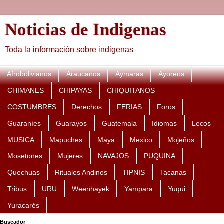
Noticias de Indigenas
Toda la información sobre indigenas
Afrobolivianos
Araucanos
Aymaras
Ayoreos
CHIMANES
CHIPAYAS
CHIQUITANOS
COSTUMBRES
Derechos
FERIAS
Foros
Guaraníes
Guarayos
Guatemala
Idiomas
Lecos
MUSICA
Mapuches
Maya
Mexico
Mojeños
Mosetones
Mujeres
NAVAJOS
PUQUINA
Quechuas
Rituales Andinos
TIPNIS
Tacanas
Tribus
URU
Weenhayek
Yampara
Yuqui
Yuracarés
Buscador