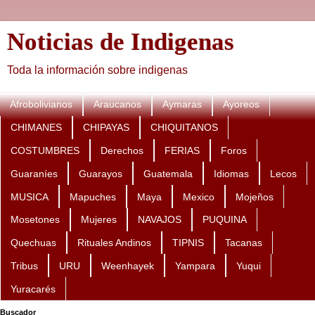
Noticias de Indigenas
Toda la información sobre indigenas
Afrobolivianos
Araucanos
Aymaras
Ayoreos
CHIMANES
CHIPAYAS
CHIQUITANOS
COSTUMBRES
Derechos
FERIAS
Foros
Guaraníes
Guarayos
Guatemala
Idiomas
Lecos
MUSICA
Mapuches
Maya
Mexico
Mojeños
Mosetones
Mujeres
NAVAJOS
PUQUINA
Quechuas
Rituales Andinos
TIPNIS
Tacanas
Tribus
URU
Weenhayek
Yampara
Yuqui
Yuracarés
Buscador