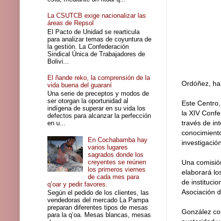
La CSUTCB exige nacionalizar las
áreas de Repsol
El Pacto de Unidad se rearticula
para analizar temas de coyuntura de
la gestión. La Confederación
Sindical Única de Trabajadores de
Bolivi...
El ñande reko, la comprensión de la
Ordóñez, han
vida buena del guaraní
Una serie de preceptos y modos de
ser otorgan la oportunidad al
Este Centro,
indígena de superar en su vida los
la XIV Confe
defectos para alcanzar la perfección
través de in
en u...
conocimiento
En Cochabamba hay
investigació
varios lugares
sagrados donde los
creyentes se reúnen
Una comisión
los primeros viernes
elaborará lo
de cada mes para
de instituci
q’oar y pedir favores.
Asociación 
Según el pedido de los clientes, las
vendedoras del mercado La Pampa
preparan diferentes tipos de mesas
González con
para la q’oa. Mesas blancas, mesas