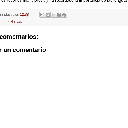
 los recortes financieros”, y ha recordado la importancia de las lenguas
or
industry
en
12:38
nguas Nativas
comentarios:
r un comentario