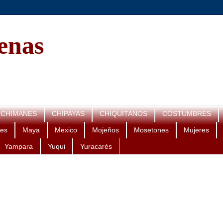
genas
CHIMANES
CHIPAYAS
CHIQUITANOS
COSTUMBRES
es
Maya
Mexico
Mojeños
Mosetones
Mujeres
Yampara
Yuqui
Yuracarés