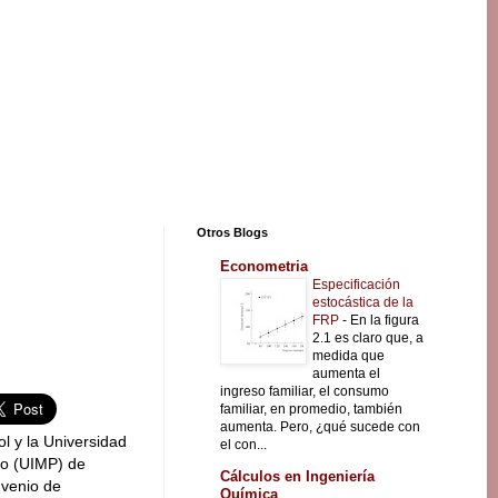
Otros Blogs
Econometria
Especificación
estocástica de la
FRP
-
En la figura
2.1 es claro que, a
medida que
aumenta el
ingreso familiar, el consumo
familiar, en promedio, también
aumenta. Pero, ¿qué sucede con
ol y la Universidad
el con...
yo (UIMP) de
Cálculos en Ingeniería
nvenio de
Química