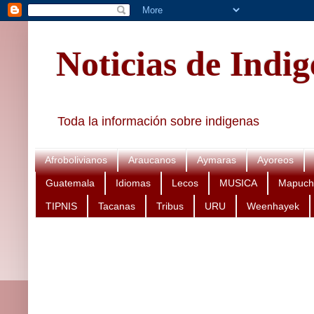
Noticias de Indi
Toda la información sobre indigenas
Afrobolivianos
Araucanos
Aymaras
Ayoreos
Guatemala
Idiomas
Lecos
MUSICA
Mapuch
TIPNIS
Tacanas
Tribus
URU
Weenhayek