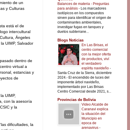
imiento de un
Balances de materia - Preguntas
as y Culturas
para análisis
-
Los marcadores
isotópicos en los compuestos
sirven para identificar el origen de
contaminantes ambientales,
sta está el de
investigar fugas en tanques y
logo intercultural
duetos subterrane...
 Cultura, Ángeles
Blogs Noticias
 la UIMP, Salvador
En Las Brisas, el
centro comercial
con la mejor oferta
de productos, viví
 pasado dentro de
el verdadero
entro virtual a
espíritu navideño
-
rsonal, estancias y
Santa Cruz de la Sierra, diciembre
2024.- El encendido de luces del
oyectos de
imponente árbol navideño,
implementado por Las Brisas
Centro Comercial desde 2021, s...
 la UIMP,
Provincias de Bolivia
a, con la asesoría
Video Alcalde de
 CSIC y la
Caranavi explica
la situación del
Municipio en
epoca de
as dificultades, la
arenavirus
-