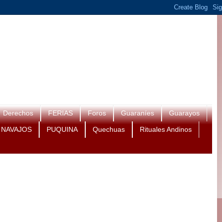
Derechos
FERIAS
Foros
Guaraníes
Guarayos
NAVAJOS
PUQUINA
Quechuas
Rituales Andinos